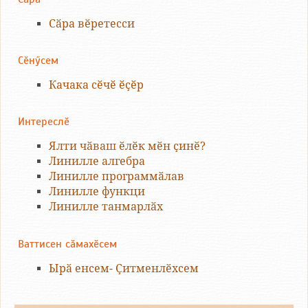
Сӑра вӗретесси
Сӗнӳсем
Качака сӗчӗ ӗҫӗр
Интереслӗ
Ялти чӑваш ӗлӗк мӗн ҫинӗ?
Линилле алгебра
Линилле программӑлав
Линилле функци
Линилле танмарлӑх
Ваттисен сӑмахӗсем
Ырӑ енсем- Ҫитменлӗхсем