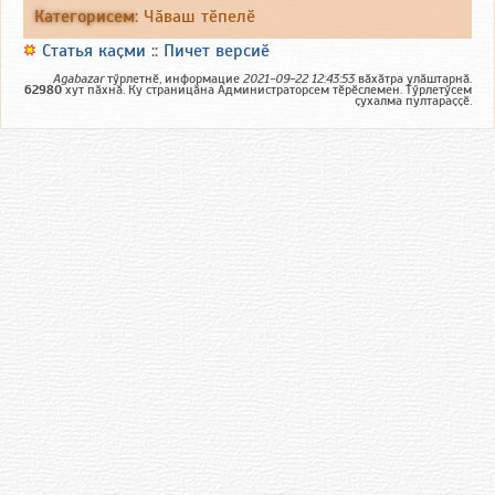
Категорисем
:
Чӑваш тӗпелӗ
Статья каҫми
::
Пичет версиӗ
Agabazar
тӳрлетнӗ, информацие
2021-09-22 12:43:53
вӑхӑтра улӑштарнӑ.
62980
хут пӑхнӑ. Ку страницӑна Администраторсем тӗрӗслемен. Тӳрлетӳсем
ҫухалма пултараҫҫӗ.