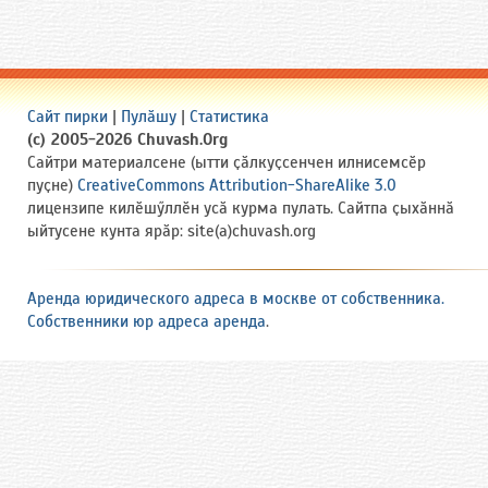
Сайт пирки
|
Пулӑшу
|
Статистика
(c) 2005-2026 Chuvash.Org
Сайтри материалсене (ытти ҫӑлкуҫсенчен илнисемсӗр
пуҫне)
CreativeCommons Attribution-ShareAlike 3.0
лицензипе килӗшӳллӗн усӑ курма пулать. Сайтпа ҫыхӑннӑ
ыйтусене кунта ярӑр: site(a)chuvash.org
Аренда юридического адреса в москве от собственника.
Собственники юр адреса аренда
.