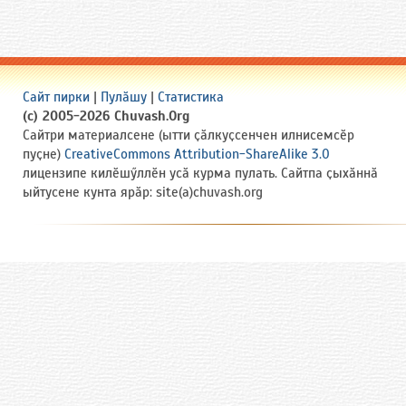
Сайт пирки
|
Пулӑшу
|
Статистика
(c) 2005-2026 Chuvash.Org
Сайтри материалсене (ытти ҫӑлкуҫсенчен илнисемсӗр
пуҫне)
CreativeCommons Attribution-ShareAlike 3.0
лицензипе килӗшӳллӗн усӑ курма пулать. Сайтпа ҫыхӑннӑ
ыйтусене кунта ярӑр: site(a)chuvash.org