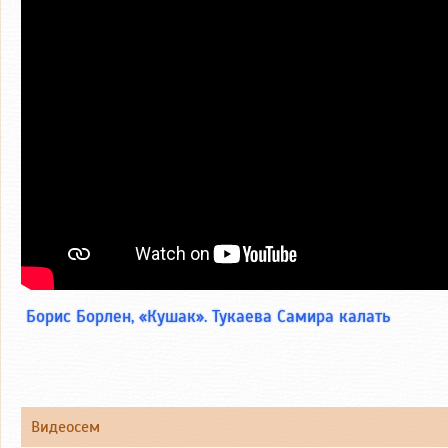
Борис Борлен, «Кушак». Тукаева Самира калать
Видеосем