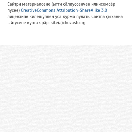
Сайтри материалсене (ытти ҫӑлкуҫсенчен илнисемсӗр
пуҫне)
CreativeCommons Attribution-ShareAlike 3.0
лицензипе килӗшӳллӗн усӑ курма пулать. Сайтпа ҫыхӑннӑ
ыйтусене кунта ярӑр: site(a)chuvash.org