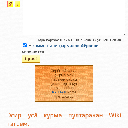
Пурӗ кӗртнӗ:
0
симв. Чи пысӑк виҫе:
1200
симв.
-
комментари ҫырмалли
йӗркепе
килӗшетӗп
Сирӗн чӑвашла
ҫырма май
паракан сарӑм
(раскладка) ҫук
пулсан ӑна
КУНТАН
илме
пултаратӑр.
Эсир усӑ курма пултаракан Wiki
тэгсем: