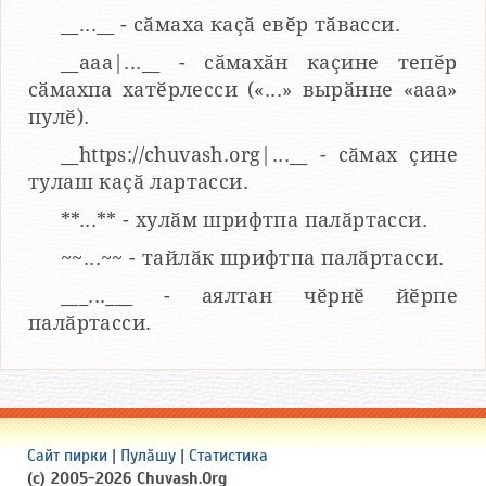
__...__ - сӑмаха каҫӑ евӗр тӑвасси.
__aaa|...__ - сӑмахӑн каҫине тепӗр
сӑмахпа хатӗрлесси («...» вырӑнне «ааа»
пулӗ).
__https://chuvash.org|...__ - сӑмах ҫине
тулаш каҫӑ лартасси.
**...** - хулӑм шрифтпа палӑртасси.
~~...~~ - тайлӑк шрифтпа палӑртасси.
___...___ - аялтан чӗрнӗ йӗрпе
палӑртасси.
Сайт пирки
|
Пулӑшу
|
Статистика
(c) 2005-2026 Chuvash.Org