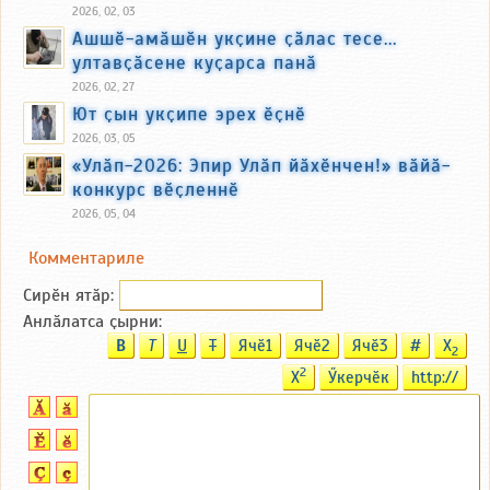
2026, 02, 03
Ашшӗ-амӑшӗн укҫине ҫӑлас тесе...
ултавҫӑсене куҫарса панӑ
2026, 02, 27
Ют ҫын укҫипе эрех ӗҫнӗ
2026, 03, 05
«Улӑп-2026: Эпир Улӑп йӑхӗнчен!» вӑйӑ-
конкурс вӗҫленнӗ
2026, 05, 04
Комментариле
Сирӗн ятӑp:
Анлӑлатса ҫырни:
B
T
U
T
Ячӗ1
Ячӗ2
Ячӗ3
#
X
2
2
X
Ӳкерчӗк
http://