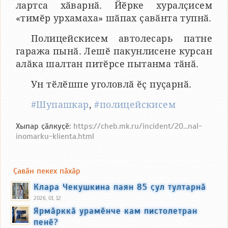
лартса хӑварнӑ. Йӗрке хуралҫисем
«тимӗр урхамаха» шӑпах ҫавӑнта тупнӑ.
Полицейскисем автолесарь патне
гаража пынӑ. Лешӗ пакунлисене курсан
алӑка шалтан питӗрсе пытанма тӑнӑ.
Ун тӗлӗшпе уголовлӑ ӗҫ пуҫарнӑ.
#Шупашкар
,
#полицейскисем
Хыпар ҫӑлкуҫӗ:
https://cheb.mk.ru/incident/20...nal-
inomarku-klienta.html
Ҫавӑн пекех пӑхӑр
Клара Чекушкина паян 85 ҫул тултарнӑ
2026, 01, 12
Ярмӑрккӑ урамӗнче кам пистолетран
пенӗ?