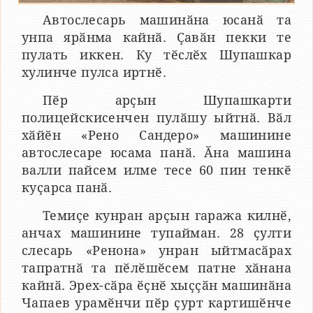
Автослесарь машинӑна юсанӑ та
унпа ярӑнма кайнӑ. Ҫавӑн пекки те
пулать иккен. Ку тӗслӗх Шупашкар
хулинче пулса иртнӗ.
Пӗр арҫын Шупашкарти
полицейскисенчен пулӑшу ыйтнӑ. Вӑл
хӑйӗн «Рено Сандеро» машинине
автослесаре юсама панӑ. Ӑна машина
валли пайсем илме тесе 60 пин тенкӗ
куҫарса панӑ.
Темиҫе кунран арҫын гаража килнӗ,
анчах машинине тупайман. 28 ҫулти
слесарь «Ренона» унран ыйтмасӑрах
тапратнӑ та пӗлӗшӗсем патне хӑнана
кайнӑ. Эрех-сӑра ӗҫнӗ хыҫҫӑн машинӑна
Чапаев урамӗнчи пӗр ҫурт картишӗнче