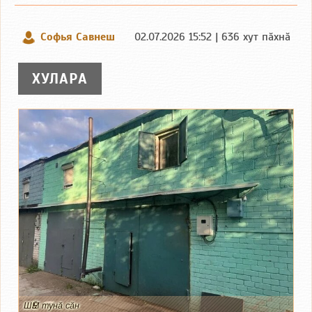
Софья Савнеш
02.07.2026 15:52 | 636 хут пӑхнӑ
ХУЛАРА
ШӖМ тунӑ сӑн