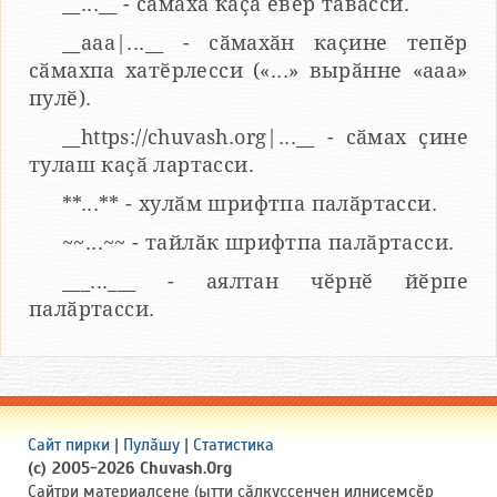
__...__ - сӑмаха каҫӑ евӗр тӑвасси.
__aaa|...__ - сӑмахӑн каҫине тепӗр
сӑмахпа хатӗрлесси («...» вырӑнне «ааа»
пулӗ).
__https://chuvash.org|...__ - сӑмах ҫине
тулаш каҫӑ лартасси.
**...** - хулӑм шрифтпа палӑртасси.
~~...~~ - тайлӑк шрифтпа палӑртасси.
___...___ - аялтан чӗрнӗ йӗрпе
палӑртасси.
Сайт пирки
|
Пулӑшу
|
Статистика
(c) 2005-2026 Chuvash.Org
Сайтри материалсене (ытти ҫӑлкуҫсенчен илнисемсӗр