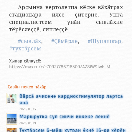
Арҫынна вертолетпа кӗске вӑхӑтрах
стационара илсе ҫитернӗ. Унта
специалистсем унӑн сывлӑхне
тӗрӗслеҫҫӗ, сиплеҫҫӗ.
#сывлӑх
,
#Ҫӗмӗрле
,
#Шупашкар
,
#тухтӑрсем
Хыпар ҫӑлкуҫӗ:
https://max.ru/c/-70927786718509/AZ8iW9iwb_M
Ҫавӑн пекех пӑхӑр
Вӑрҫӑ ачисене кардиостимулятор лартса
янӑ
2026, 05, 13
Маршрутка ҫул ҫинчи инкеке лекнӗ
2026, 05, 19
Тухтӑрсем 6-мӗш хутран ӳкнӗ 16-ри хӗрӗн