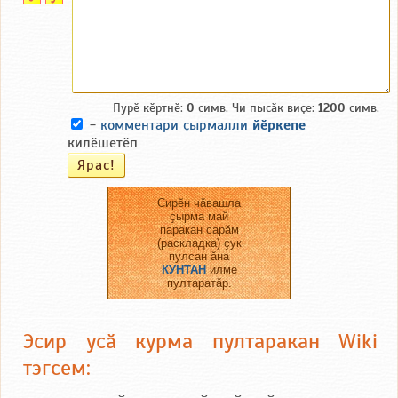
Пурӗ кӗртнӗ:
0
симв. Чи пысӑк виҫе:
1200
симв.
-
комментари ҫырмалли
йӗркепе
килӗшетӗп
Сирӗн чӑвашла
ҫырма май
паракан сарӑм
(раскладка) ҫук
пулсан ӑна
КУНТАН
илме
пултаратӑр.
Эсир усӑ курма пултаракан Wiki
тэгсем: