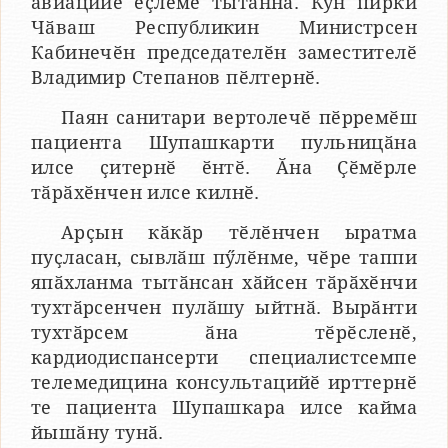
авиацийӗ ӗҫлеме тытӑннӑ. Кун пирки
Чӑваш Республикин Министрсен
Кабинечӗн председателӗн заместителӗ
Владимир Степанов пӗлтернӗ.
Паян санитари вертолечӗ пӗрремӗш
пациента Шупашкарти пульницӑна
илсе ҫитернӗ ӗнтӗ. Ӑна Ҫӗмӗрле
тӑрӑхӗнчен илсе килнӗ.
Арҫын кӑкӑр тӗлӗнчен ыратма
пуҫласан, сывлӑш пӳлӗнме, чӗре таппи
япӑхланма тытӑнсан хӑйсен тӑрӑхӗнчи
тухтӑрсенчен пулӑшу ыйтнӑ. Вырӑнти
тухтӑрсем ӑна тӗрӗсленӗ,
кардиодиспансерти специалистсемпе
телемедицина консультацийӗ ирттернӗ
те пациента Шупашкара илсе кайма
йышӑну тунӑ.