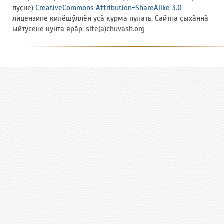
пуҫне)
CreativeCommons Attribution-ShareAlike 3.0
лицензипе килӗшӳллӗн усӑ курма пулать. Сайтпа ҫыхӑннӑ
ыйтусене кунта ярӑр: site(a)chuvash.org