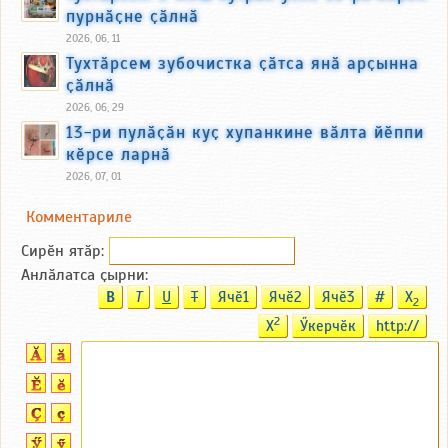
пурнӑҫне ҫӑлнӑ
2026, 06, 11
Тухтӑрсем зубочистка ҫӑтса янӑ арҫынна
ҫӑлнӑ
2026, 06, 29
13-ри пулӑҫӑн куҫ хупанкине вӑлта йӗппи
кӗрсе ларнӑ
2026, 07, 01
Комментариле
Сирӗн ятӑp:
Анлӑлатса ҫырни:
B
T
U
T
Ячӗ1
Ячӗ2
Ячӗ3
#
X
2
2
X
Ӳкерчӗк
http://