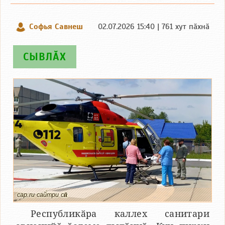
Софья Савнеш
02.07.2026 15:40 | 761 хут пӑхнӑ
СЫВЛӐХ
cap.ru сайтри сӑн
Республикӑра каллех санитари