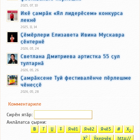
2025, 07, 10
Икӗ ҫамрӑк «Ял лидерӗсем» конкурса
лекнӗ
2025, 11, 14
Ҫӗмӗрлери Елизавета Ивина Мускавра
ҫӗнтернӗ
2026, 03, 24
Светлана Дмитриева артистка 55 ҫул
тултарнӑ
2026, 05, 26
Ҫамрӑксене Туй фестивалӗнче пӗрлешме
чӗнеҫҫӗ
2026, 05, 28
Комментариле
Сирӗн ятӑp:
Анлӑлатса ҫырни:
B
T
U
T
Ячӗ1
Ячӗ2
Ячӗ3
#
X
2
2
X
Ӳкерчӗк
http://