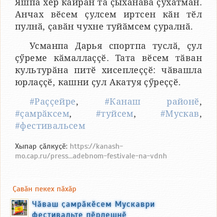
Яшпа хӗр кайран та ҫыхӑнӑва ҫухатман.
Анчах вӗсем ҫулсем иртсен кӑн тӗл
пулнӑ, ҫавӑн чухне туйӑмсем ҫуралнӑ.
Усманпа Дарья спортпа туслӑ, ҫул
ҫӳреме кӑмаллаҫҫӗ. Тата вӗсем тӑван
культурӑна питӗ хисеплеҫҫӗ: чӑвашла
юрлаҫҫӗ, кашни ҫул Акатуя ҫӳреҫҫӗ.
#Раҫҫейре
,
#Канаш районӗ
,
#ҫамрӑксем
,
#туйсем
,
#Мускав
,
#фестивальсем
Хыпар ҫӑлкуҫӗ:
https://kanash-
mo.cap.ru/press...adebnom-festivale-na-vdnh
Ҫавӑн пекех пӑхӑр
Чӑваш ҫамрӑкӗсем Мускаври
фестивальте пӗрлешнӗ