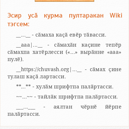
Эсир усӑ курма пултаракан Wiki
тэгсем:
__...__ - сӑмаха каҫӑ евӗр тӑвасси.
__aaa|...__ - сӑмахӑн каҫине тепӗр
сӑмахпа хатӗрлесси («...» вырӑнне «ааа»
пулӗ).
__https://chuvash.org|...__ - сӑмах ҫине
тулаш каҫӑ лартасси.
**...** - хулӑм шрифтпа палӑртасси.
~~...~~ - тайлӑк шрифтпа палӑртасси.
___...___ - аялтан чӗрнӗ йӗрпе
палӑртасси.