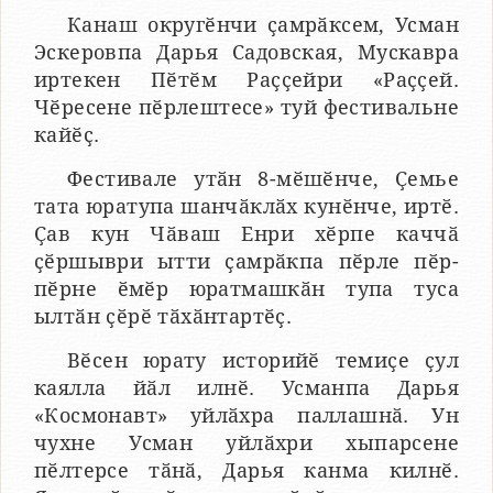
Канаш округӗнчи ҫамрӑксем, Усман
Эскеровпа Дарья Садовская, Мускавра
иртекен Пӗтӗм Раҫҫейри «Раҫҫей.
Чӗресене пӗрлештесе» туй фестивальне
кайӗҫ.
Фестивале утӑн 8-мӗшӗнче, Ҫемье
тата юратупа шанчӑклӑх кунӗнче, иртӗ.
Ҫав кун Чӑваш Енри хӗрпе каччӑ
ҫӗршыври ытти ҫамрӑкпа пӗрле пӗр-
пӗрне ӗмӗр юратмашкӑн тупа туса
ылтӑн ҫӗрӗ тӑхӑнтартӗҫ.
Вӗсен юрату историйӗ темиҫе ҫул
каялла йӑл илнӗ. Усманпа Дарья
«Космонавт» уйлӑхра паллашнӑ. Ун
чухне Усман уйлӑхри хыпарсене
пӗлтерсе тӑнӑ, Дарья канма килнӗ.