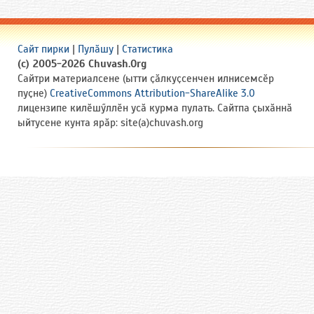
Сайт пирки
|
Пулӑшу
|
Статистика
(c) 2005-2026 Chuvash.Org
Сайтри материалсене (ытти ҫӑлкуҫсенчен илнисемсӗр
пуҫне)
CreativeCommons Attribution-ShareAlike 3.0
лицензипе килӗшӳллӗн усӑ курма пулать. Сайтпа ҫыхӑннӑ
ыйтусене кунта ярӑр: site(a)chuvash.org