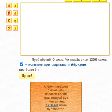
Пурӗ кӗртнӗ:
0
симв. Чи пысӑк виҫе:
1200
симв.
-
комментари ҫырмалли
йӗркепе
килӗшетӗп
Сирӗн чӑвашла
ҫырма май
паракан сарӑм
(раскладка) ҫук
пулсан ӑна
КУНТАН
илме
пултаратӑр.