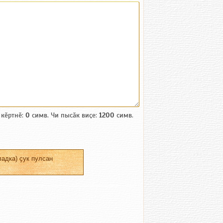
 кӗртнӗ:
0
симв. Чи пысӑк виҫе:
1200
симв.
адка) ҫук пулсан