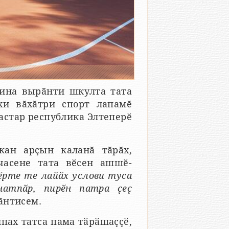
ина вырӑнти шкулта тата
хи вӑхӑтри спорт лапамӗ
астар республика Элтеперӗ
кан арҫын каланӑ тӑрӑх,
ачасене тата вӗсен ашшӗ-
ӗрте те лайӑх услови туса
атпӑр, пирӗн патра ҫеҫ
ӑнтисем.
нпах татса пама тӑрӑшаҫҫӗ,