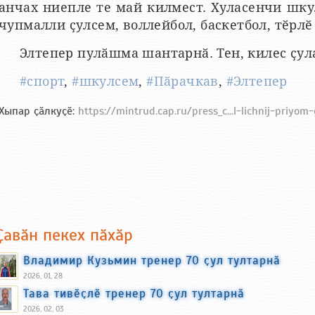
анчах ниепле те май килмест. Хуласенчи шкул
чупмалли ҫулсем, воллейбол, баскетбол, тӗрлӗ
Элтепер пулӑшма шантарнӑ. Тен, килес ҫул
#спорт
,
#шкулсем
,
#Пӑрачкав
,
#Элтепер
Хыпар ҫӑлкуҫӗ:
https://mintrud.cap.ru/press_c...l-lichnij-priyo
Ҫавӑн пекех пӑхӑр
Владимир Кузьмин тренер 70 ҫул тултарнӑ
2026, 01, 28
Тава тивӗҫлӗ тренер 70 ҫул тултарнӑ
2026, 02, 03