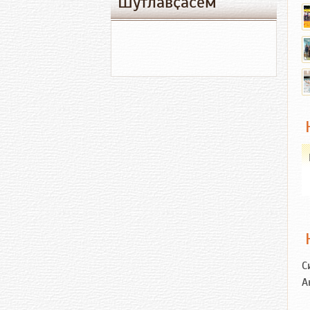
Шутлавҫӑсем
С
А