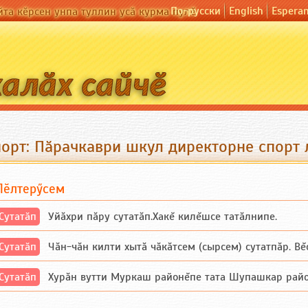
По-русски
English
Espera
йта кӗрсен унпа туллин усӑ курма пулӗ
порт: Пӑрачкаври шкул директорне спорт
Пӗлтерӳсем
Сутатӑп
Уйăхри пăру сутатăп.Хакĕ килĕшсе татăлнипе.
Сутатӑп
Чăн-чăн килти хытă чăкăтсем (сырсем) сутатпăр. Вĕсе
Сутатӑп
Хурăн вутти Муркаш районĕпе тата Шупашкар районĕнч