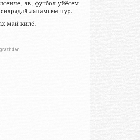
сенче, ав, футбол уйӗсем,
 снарядлӑ лапамсем пур.
ах май килӗ.
m-grazhdan