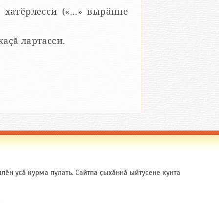
 хатӗрлесси («...» вырӑнне
 каҫӑ лартасси.
ӗн усӑ курма пулать. Сайтпа ҫыхӑннӑ ыйтусене кунта