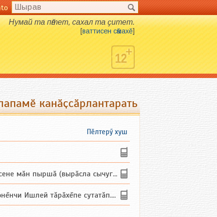
nto
Нумай та пӗтет, сахал та ҫитет.
[
ваттисен сӑмахӗ
]
 лапамӗ канӑҫсӑрлантарать
Пӗлтерӳ хуш
не мăн пыршă (вырăсла сычуг) ...
и Ишлей тăрăхĕпе сутатăп. Ха...