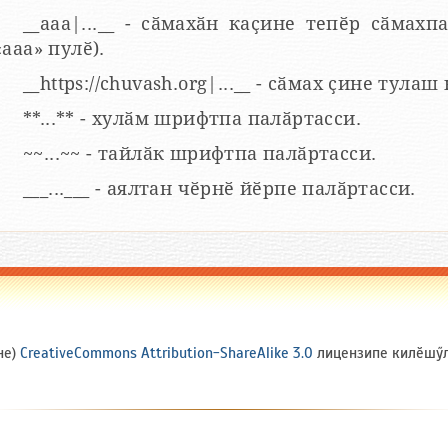
__aaa|...__ - сӑмахӑн каҫине тепӗр сӑмахпа
«ааа» пулӗ).
__https://chuvash.org|...__ - сӑмах ҫине тулаш
**...** - хулӑм шрифтпа палӑртасси.
~~...~~ - тайлӑк шрифтпа палӑртасси.
___...___ - аялтан чӗрнӗ йӗрпе палӑртасси.
не)
CreativeCommons Attribution-ShareAlike 3.0
лицензипе килӗшӳлл