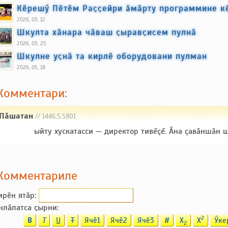
Кӗрешӳ Пӗтӗм Раҫҫейри ӑмӑрту программине к
2026, 03, 12
Шкулта хӑнара чӑваш ҫыравҫисем пулнӑ
2026, 03, 25
Шкулне уҫнӑ та кирлӗ оборудовани пулман
2026, 05, 18
Комментари:
Пăшатан
// 1446.5.5801
ыйту хускатасси — директор тивĕçĕ. Ăна çавăншăн ш
Комментариле
ирӗн ятӑp:
нлӑлатса ҫырни:
2
B
T
U
T
Ячӗ1
Ячӗ2
Ячӗ3
#
X
X
Ӳке
2