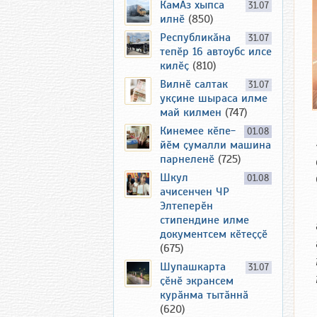
КамАз хыпса
31.07
илнӗ
(850)
Республикӑна
31.07
тепӗр 16 автоубс илсе
килӗҫ
(810)
Вилнӗ салтак
31.07
укҫине шыраса илме
май килмен
(747)
Кинемее кӗпе-
01.08
йӗм ҫумалли машина
парнеленӗ
(725)
Шкул
01.08
ачисенчен ЧР
Элтеперӗн
стипендине илме
документсем кӗтеҫҫӗ
(675)
Шупашкарта
31.07
ҫӗнӗ экрансем
курӑнма тытӑннӑ
(620)