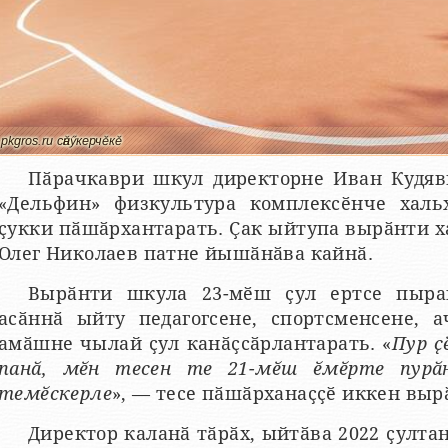
pkgros.ru сӑнӳкерчӗкӗ
Пӑрачкаври шкул директорне Иван Кудяв
«Дельфин» физкультура комплексӗнче халь
ҫукки пӑшӑрхантарать. Ҫак ыйтупа вырӑнти х
Олег Николаев патне йышӑнӑва кайнӑ.
Вырӑнти шкула 23-мӗш ҫул ертсе пыра
асӑннӑ ыйту педагогсене, спортсменсене, 
амӑшне чылай ҫул канӑҫсӑрлантарать. «
Пур ҫ
панӑ, мӗн тесен те 21-мӗш ӗмӗрте пурӑн
темӗскерле
», — тесе пӑшӑрханаҫҫӗ иккен выр
Директор каланӑ тӑрӑх, ыйтӑва 2022 ҫулта