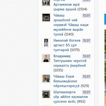
31.07
Артамонов юрӑ
ҫырма хушнӑ
(1304)
Чӑваш
31.07
эрешӗллӗ чей
сервизӗ Чӑваш наци
музейӗнче вырӑн
тупнӑ
(1140)
Николай Котеев
31.07
артист 65 ҫул
тултарнӑ
(1079)
Владимир
31.07
Тяптушкин черетлӗ
сериалта ӳкерӗннӗ
(1035)
Чӑваш Енри
31.07
больницӑсене
пӗрлештереҫҫӗ
(929)
Шупашкарта
31.07
ҫӗр айӗпе каҫмалли
ҫулсене юсӗҫ
(892)