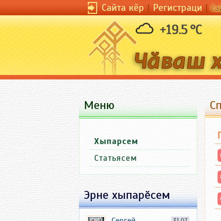
Сайта кӗр
|
Регистраци
|
Са
+19.5 °C
Меню
С
Хыпарсем
Статьясем
Эрне хыпарӗсем
Сергей