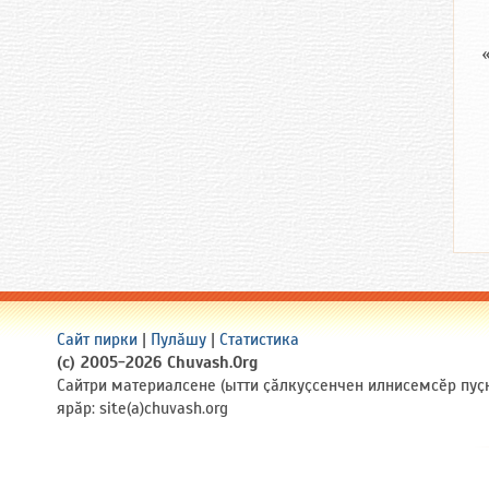
Сайт пирки
|
Пулӑшу
|
Статистика
(c) 2005-2026 Chuvash.Org
Сайтри материалсене (ытти ҫӑлкуҫсенчен илнисемсӗр пуҫ
ярӑр: site(a)chuvash.org