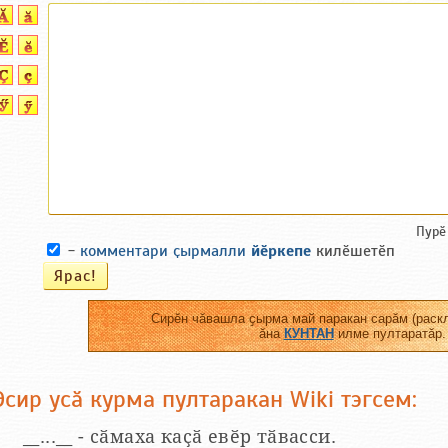
Пурӗ
-
комментари ҫырмалли
йӗркепе
килӗшетӗп
Сирӗн чӑвашла ҫырма май паракан сарӑм (раскл
ӑна
КУНТАН
илме пултаратӑр.
Эсир усӑ курма пултаракан Wiki тэгсем:
__...__ - сӑмаха каҫӑ евӗр тӑвасси.