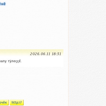
ӗнӗ
2026.06.11 18:31
алу тÿлеççĕ.
рчӗк
http://