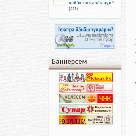
лайӑх ҫанталӑк пулӗ
(411)
Баннерсем