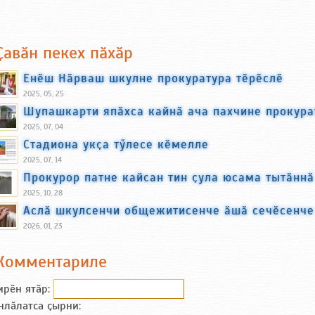
Ҫавӑн пекех пӑхӑр
Енӗш Нӑрваш шкулне прокуратура тӗрӗслӗ
2025, 05, 25
Шупашкарти япӑхса кайнӑ ача пахчине прокура
2025, 07, 04
Стадиона укҫа тӳлесе кӗмелле
2025, 07, 14
Прокурор патне кайсан тин ҫула юсама тытӑннӑ
2025, 10, 28
Аслӑ шкулсенчи общежитисенче ӑшӑ сечӗсенче
2026, 01, 23
Комментариле
ирӗн ятӑp:
нлӑлатса ҫырни: