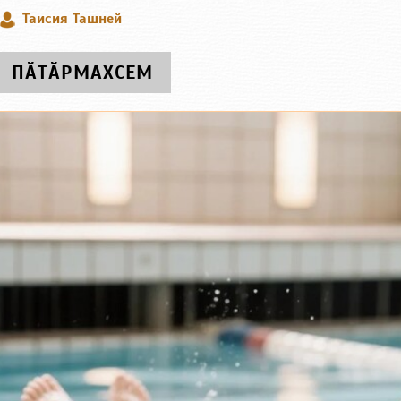
Таисия Ташней
ПӐТӐРМАХСЕМ