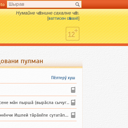
nto
Нумайне чӑтнине сахалне чӑт.
[
ваттисен сӑмахӗ
]
довани пулман
Пӗлтерӳ хуш
не мăн пыршă (вырăсла сычуг) ...
и Ишлей тăрăхĕпе сутатăп. Ха...