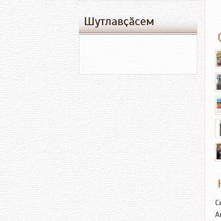
Шутлавҫӑсем
С
А