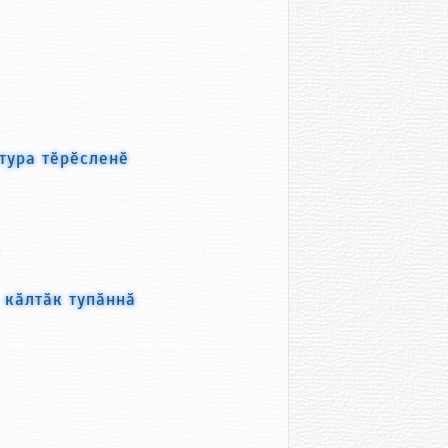
тура тӗрӗсленӗ
 кӑлтӑк тупӑннӑ