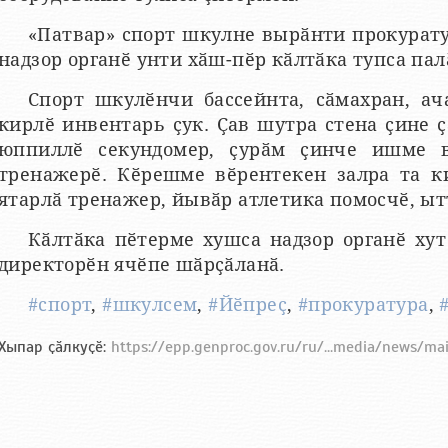
«Патвар» спорт шкулне вырӑнти прокурату
надзор органӗ унти хӑш-пӗр кӑлтӑка тупса пал
Спорт шкулӗнчи бассейнта, сӑмахран, а
кирлӗ инвентарь ҫук. Ҫав шутра стена ҫине ҫ
юппиллӗ секундомер, ҫурӑм ҫинче ишме в
тренажерӗ. Кӗрешме вӗрентекен залра та к
ятарлӑ тренажер, йывӑр атлетика помосчӗ, ыт
Кӑлтӑка пӗтерме хушса надзор органӗ хут
директорӗн ячӗпе шӑрҫӑланӑ.
#спорт
,
#шкулсем
,
#Йӗпреҫ
,
#прокуратура
,
Хыпар ҫӑлкуҫӗ:
https://epp.genproc.gov.ru/ru/...media/news/m