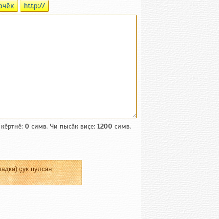
рчӗк
http://
 кӗртнӗ:
0
симв. Чи пысӑк виҫе:
1200
симв.
адка) ҫук пулсан