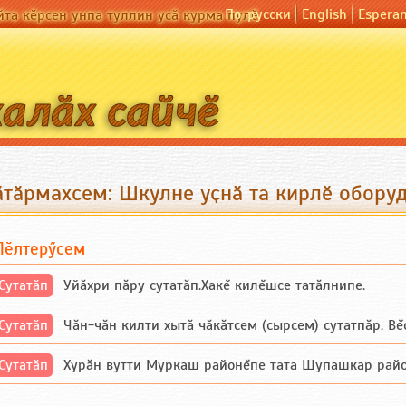
По-русски
English
Espera
йта кӗрсен унпа туллин усӑ курма пулӗ
ӑтӑрмахсем: Шкулне уҫнӑ та кирлӗ обору
Пӗлтерӳсем
Сутатӑп
Уйăхри пăру сутатăп.Хакĕ килĕшсе татăлнипе.
Сутатӑп
Чăн-чăн килти хытă чăкăтсем (сырсем) сутатпăр. Вĕсе
Сутатӑп
Хурăн вутти Муркаш районĕпе тата Шупашкар районĕнч