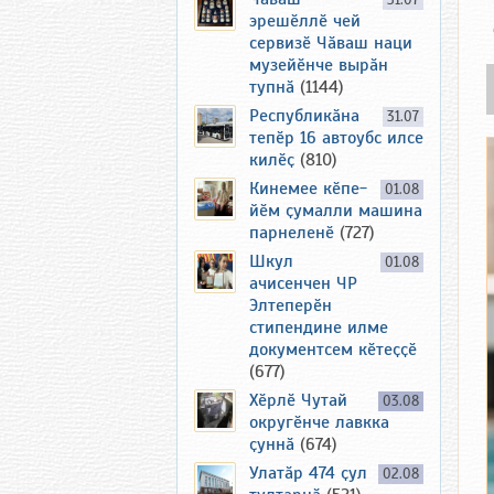
31.07
эрешӗллӗ чей
сервизӗ Чӑваш наци
музейӗнче вырӑн
тупнӑ
(1144)
Республикӑна
31.07
тепӗр 16 автоубс илсе
килӗҫ
(810)
Кинемее кӗпе-
01.08
йӗм ҫумалли машина
парнеленӗ
(727)
Шкул
01.08
ачисенчен ЧР
Элтеперӗн
стипендине илме
документсем кӗтеҫҫӗ
(677)
Хӗрлӗ Чутай
03.08
округӗнче лавкка
ҫуннӑ
(674)
Улатӑр 474 ҫул
02.08