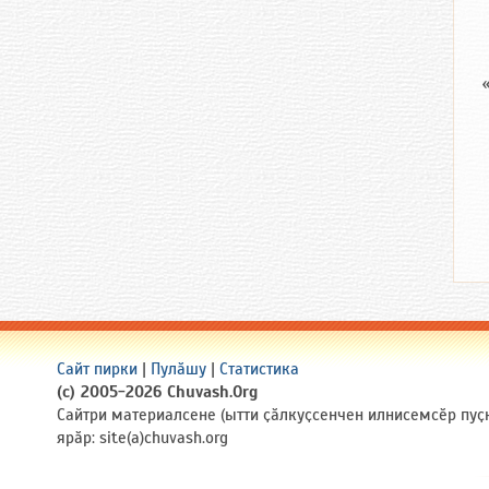
Сайт пирки
|
Пулӑшу
|
Статистика
(c) 2005-2026 Chuvash.Org
Сайтри материалсене (ытти ҫӑлкуҫсенчен илнисемсӗр пуҫ
ярӑр: site(a)chuvash.org