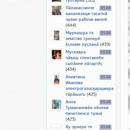
тултарнӑ
(521)
Пӑлакассинче
03.08
канализаци тасатнӑ
чухне рабочи вилнӗ
(444)
Муркашра та
03.08
земство тренерӗ
ӗҫлеме пуҫланӑ
(439)
Мускавра
03.08
чӑваш спектаклӗн
сыпӑкне кӑтартӗҫ
(434)
Алевтина
03.08
Иванова
электрогазосварщикра
тӑрӑшать
(425)
Анна
03.08
Тумалановӑн кӗнеки
пичетленсе тухнӑ
(423)
Ку эрнере те
03.08