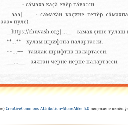
__...__ - сӑмаха каҫӑ евӗр тӑвасси.
__aaa|...__ - сӑмахӑн каҫине тепӗр сӑмахпа
«ааа» пулӗ).
__https://chuvash.org|...__ - сӑмах ҫине тулаш
**...** - хулӑм шрифтпа палӑртасси.
~~...~~ - тайлӑк шрифтпа палӑртасси.
___...___ - аялтан чӗрнӗ йӗрпе палӑртасси.
не)
CreativeCommons Attribution-ShareAlike 3.0
лицензипе килӗшӳлл