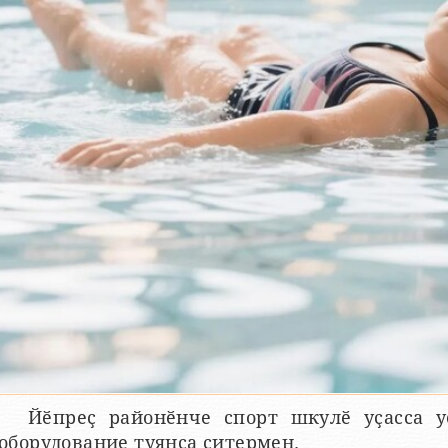
Йӗпреҫ районӗнче спорт шкулӗ уҫасса у
оборудование туянса ҫитермен.