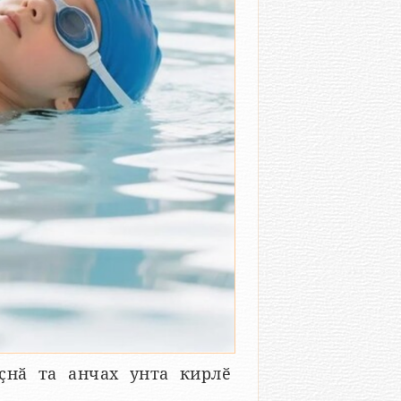
ҫнӑ та анчах унта кирлӗ