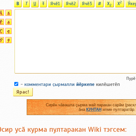
2
B
T
U
T
Ячӗ1
Ячӗ2
Ячӗ3
#
X
X
Ӳке
2
Пурӗ
-
комментари ҫырмалли
йӗркепе
килӗшетӗп
Сирӗн чӑвашла ҫырма май паракан сарӑм (раскл
ӑна
КУНТАН
илме пултаратӑр.
Эсир усӑ курма пултаракан Wiki тэгсем: