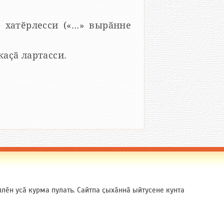
 хатӗрлесси («...» вырӑнне
 каҫӑ лартасси.
ӗн усӑ курма пулать. Сайтпа ҫыхӑннӑ ыйтусене кунта