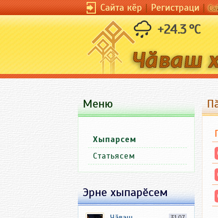
Сайта кӗр
|
Регистраци
|
Са
+24.3 °C
Меню
П
Хыпарсем
Статьясем
Эрне хыпарӗсем
Чӑваш