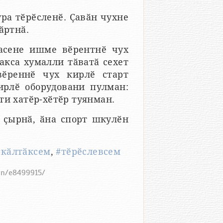
ра тӗрӗсленӗ. Ҫавӑн чухне
ӑртнӑ.
часене ишме вӗрентнӗ чух
акса хумалли тӑватӑ сехет
ӗреннӗ чух кирлӗ старт
ирлӗ оборудовани пулман:
ти хатӗр-хӗтӗр туянман.
 ҫырнӑ, ӑна спорт шкулӗн
#кӑлтӑксем
,
#тӗрӗслевсем
ain/e8499915/