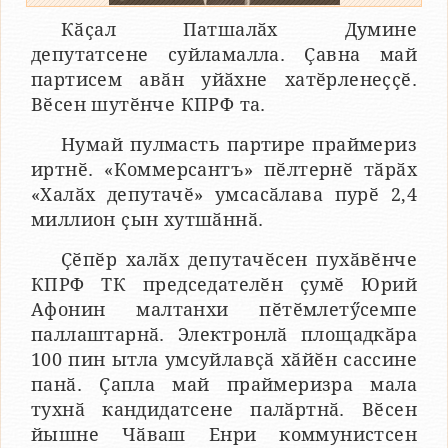
Кӑҫал Патшалӑх Думине
депутатсене суйламалла. Ҫавна май
партисем авӑн уйӑхне хатӗрленеҫҫӗ.
Вӗсен шутӗнче КПРФ та.
Нумай пулмасть партире праймериз
иртнӗ. «Коммерсантъ» пӗлтернӗ тӑрӑх
«Халӑх депутачӗ» умсасӑлава пурӗ 2,4
миллион ҫын хутшӑннӑ.
Ҫӗпӗр халӑх депутачӗсен пухӑвӗнче
КПРФ ТК председателӗн ҫумӗ Юрий
Афонин малтанхи пӗтӗмлетӳсемпе
паллаштарнӑ. Электронлӑ площадкӑра
100 пин ытла умсуйлавҫӑ хӑйӗн сассине
панӑ. Ҫапла май праймеризра мала
тухнӑ кандидатсене палӑртнӑ. Вӗсен
йышне Чӑваш Енри коммунистсен