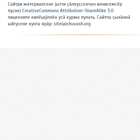
Сайтри материалсене (ытти ҫӑлкуҫсенчен илнисемсӗр
пуҫне)
CreativeCommons Attribution-ShareAlike 3.0
лицензипе килӗшӳллӗн усӑ курма пулать. Сайтпа ҫыхӑннӑ
ыйтусене кунта ярӑр: site(a)chuvash.org