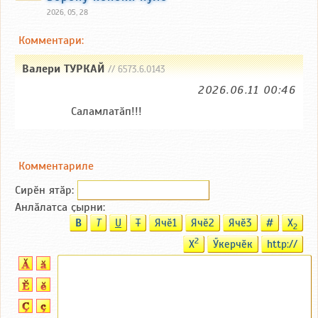
2026, 05, 28
Комментари:
Валери ТУРКАЙ
// 6573.6.0143
2026.06.11 00:46
Саламлатӑп!!!
Комментариле
Сирӗн ятӑp:
Анлӑлатса ҫырни:
B
T
U
T
Ячӗ1
Ячӗ2
Ячӗ3
#
X
2
2
X
Ӳкерчӗк
http://