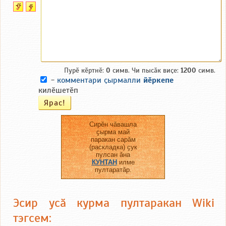
Пурӗ кӗртнӗ:
0
симв. Чи пысӑк виҫе:
1200
симв.
-
комментари ҫырмалли
йӗркепе
килӗшетӗп
Сирӗн чӑвашла
ҫырма май
паракан сарӑм
(раскладка) ҫук
пулсан ӑна
КУНТАН
илме
пултаратӑр.
Эсир усӑ курма пултаракан Wiki
тэгсем: