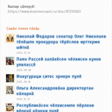
Хыпар ҫӑлкуҫӗ:
https://www.kommersant.ru/doc/8729060
Ҫавӑн пекех пӑхӑр
Николай Федоров сенатор Олег Николаев
тӗлӗшпе прокурора тӗрӗслев ирттерме
ыйтнӑ
2025, 07, 01
Паян Раҫҫей халӑхӗсен чӗлхисен кунне
уявлаҫҫӗ
2025, 09, 08
Инаугураци ҫитес эрнере пулӗ
2025, 09, 18
Ольга Александровӑна директортан
кӑларнӑ
2025, 12, 15
Республикӑсен чӗлхисемпе пӗрлехи
вӗренӳ кӗнеки пулӗ