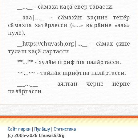
__...__ - сӑмаха каҫӑ евӗр тӑвасси.
__aaa|...__ - сӑмахӑн каҫине тепӗр
сӑмахпа хатӗрлесси («...» вырӑнне «ааа»
пулӗ).
__https://chuvash.org|...__ - сӑмах ҫине
тулаш каҫӑ лартасси.
**...** - хулӑм шрифтпа палӑртасси.
~~...~~ - тайлӑк шрифтпа палӑртасси.
___...___ - аялтан чӗрнӗ йӗрпе
палӑртасси.
Сайт пирки
|
Пулӑшу
|
Статистика
(c) 2005-2026 Chuvash.Org