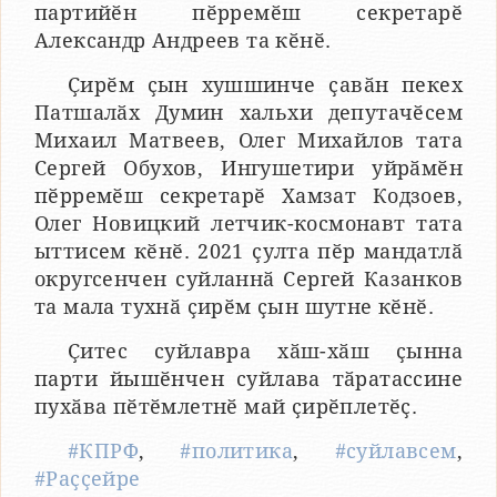
партийӗн пӗрремӗш секретарӗ
Александр Андреев та кӗнӗ.
Ҫирӗм ҫын хушшинче ҫавӑн пекех
Патшалӑх Думин хальхи депутачӗсем
Михаил Матвеев, Олег Михайлов тата
Сергей Обухов, Ингушетири уйрӑмӗн
пӗрремӗш секретарӗ Хамзат Кодзоев,
Олег Новицкий летчик-космонавт тата
ыттисем кӗнӗ. 2021 ҫулта пӗр мандатлӑ
округсенчен суйланнӑ Сергей Казанков
та мала тухнӑ ҫирӗм ҫын шутне кӗнӗ.
Ҫитес суйлавра хӑш-хӑш ҫынна
парти йышӗнчен суйлава тӑратассине
пухӑва пӗтӗмлетнӗ май ҫирӗплетӗҫ.
#КПРФ
,
#политика
,
#суйлавсем
,
#Раҫҫейре