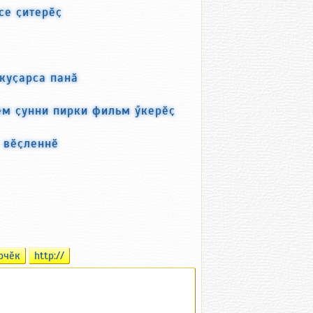
се ҫитерӗҫ
 куҫарса панӑ
ем ҫунни пирки фильм ӳкерӗҫ
с вӗҫленнӗ
рчӗк
http://