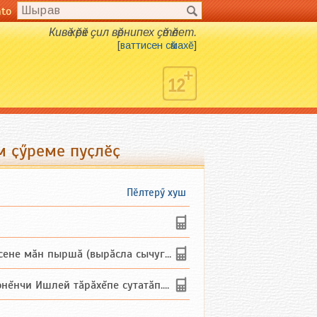
nto
Кивӗ кӗрӗк ҫил вӗрнипех ҫӗтӗлет.
[
ваттисен сӑмахӗ
]
м ҫӳреме пуҫлӗҫ
Пӗлтерӳ хуш
не мăн пыршă (вырăсла сычуг) ...
и Ишлей тăрăхĕпе сутатăп. Ха...