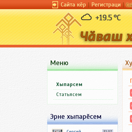
Сайта кӗр
|
Регистраци
|
Са
+19.5 °C
Меню
Х
Хыпарсем
Статьясем
Эрне хыпарӗсем
Сергей