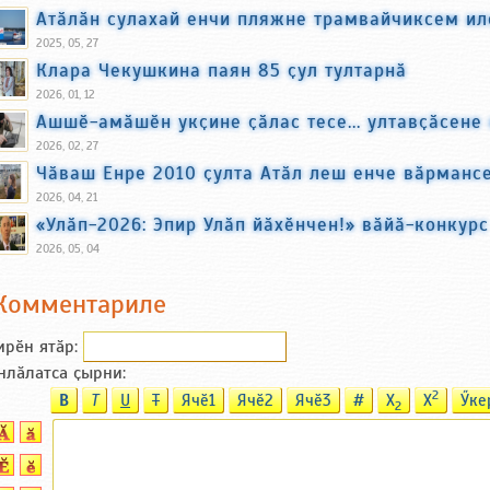
Атӑлӑн сулахай енчи пляжне трамвайчиксем ил
2025, 05, 27
Клара Чекушкина паян 85 ҫул тултарнӑ
2026, 01, 12
Ашшӗ-амӑшӗн укҫине ҫӑлас тесе... ултавҫӑсене
2026, 02, 27
Чӑваш Енре 2010 ҫулта Атӑл леш енче вӑрманс
2026, 04, 21
«Улӑп-2026: Эпир Улӑп йӑхӗнчен!» вӑйӑ-конкур
2026, 05, 04
Комментариле
ирӗн ятӑp:
нлӑлатса ҫырни:
2
B
T
U
T
Ячӗ1
Ячӗ2
Ячӗ3
#
X
X
Ӳке
2