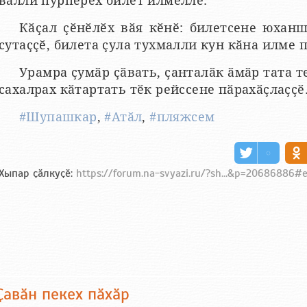
валли пурпӗрех билет илмелле.
Кӑҫал ҫӗнӗлӗх вӑя кӗнӗ: билетсене юхан
сутаҫҫӗ, билета ҫула тухмалли кун кӑна илме 
Урамра ҫумӑр ҫӑвать, ҫанталӑк ӑмӑр тата 
сахалрах кӑтартать тӗк рейссене пӑрахӑҫлаҫҫӗ
#Шупашкар
,
#Атӑл
,
#пляжсем
Хыпар ҫӑлкуҫӗ:
https://forum.na-svyazi.ru/?sh...&p=20686886
Ҫавӑн пекех пӑхӑр