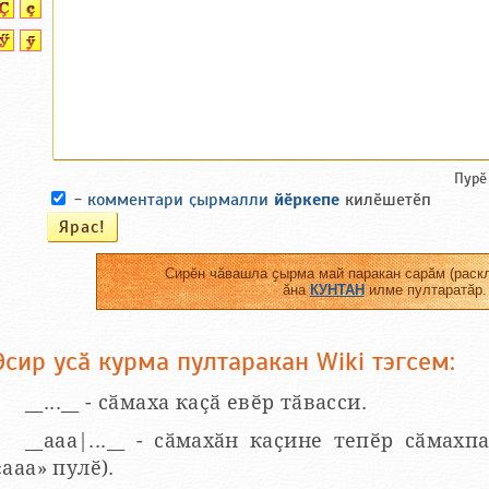
Пурӗ
-
комментари ҫырмалли
йӗркепе
килӗшетӗп
Сирӗн чӑвашла ҫырма май паракан сарӑм (раскл
ӑна
КУНТАН
илме пултаратӑр.
Эсир усӑ курма пултаракан Wiki тэгсем:
__...__ - сӑмаха каҫӑ евӗр тӑвасси.
__aaa|...__ - сӑмахӑн каҫине тепӗр сӑмахпа
«ааа» пулӗ).