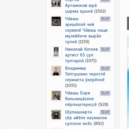
31.07
Артамонов юрӑ
ҫырма хушнӑ
(1302)
Чӑваш
31.07
эрешӗллӗ чей
сервизӗ Чӑваш наци
музейӗнче вырӑн
тупнӑ
(1139)
Николай Котеев
31.07
артист 65 ҫул
тултарнӑ
(1075)
Владимир
31.07
Тяптушкин черетлӗ
сериалта ӳкерӗннӗ
(1035)
Чӑваш Енри
31.07
больницӑсене
пӗрлештереҫҫӗ
(928)
Шупашкарта
31.07
ҫӗр айӗпе каҫмалли
ҫулсене юсӗҫ
(892)