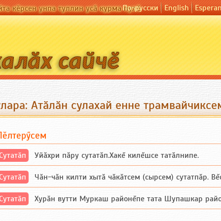
По-русски
English
Espera
йта кӗрсен унпа туллин усӑ курма пулӗ
улара: Атӑлӑн сулахай енне трамвайчиксе
Пӗлтерӳсем
Сутатӑп
Уйăхри пăру сутатăп.Хакĕ килĕшсе татăлнипе.
Сутатӑп
Чăн-чăн килти хытă чăкăтсем (сырсем) сутатпăр. Вĕсе
Сутатӑп
Хурăн вутти Муркаш районĕпе тата Шупашкар районĕнч