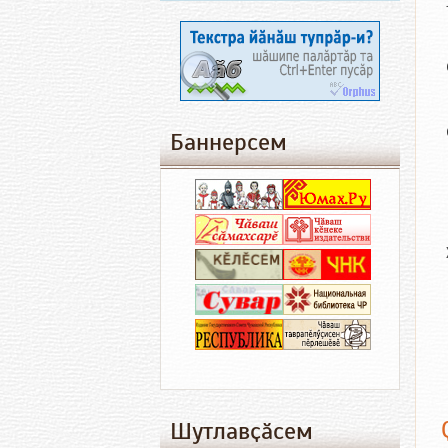
Баннерсем
Шутлавҫӑсем