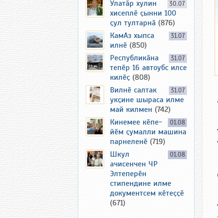
Улатӑр хулин
30.07
хисеплӗ ҫынни 100
ҫул тултарнӑ
(876)
КамАз хыпса
31.07
илнӗ
(850)
Республикӑна
31.07
тепӗр 16 автоубс илсе
килӗҫ
(808)
Вилнӗ салтак
31.07
укҫине шыраса илме
май килмен
(742)
Кинемее кӗпе-
01.08
йӗм ҫумалли машина
парнеленӗ
(719)
Шкул
01.08
ачисенчен ЧР
Элтеперӗн
стипендине илме
документсем кӗтеҫҫӗ
(671)