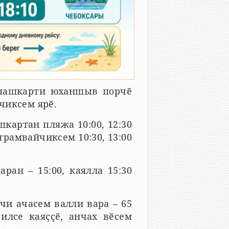
упашкарти юханшыв порчӗ
чиксем ярӗ.
шкартан пляжа 10:00, 12:30
трамвайчиксем 10:30, 13:00
ран – 15:00, каялла 15:30
нчи ачасем валли вара – 65
 илсе каяҫҫӗ, анчах вӗсем