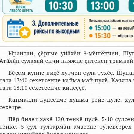
Ырантан, ҫӗртме уйӑхӗн 8-мӗшӗнчен, Ш
Атӑлӑн сулахай енчи пляжне ҫитекен трамвай
Вӗсем кунне виҫӗ хутчен ҫула тухӗҫ. Шупа
тата 17:40 сехетсенче кайма май пулӗ. Каялла 
тата 18:10 сехетсенче килеҫҫӗ.
Канмалли кунсенче хушма рейс пулӗ: хула
сехетре.
Пӗр билет хакӗ 130 тенкӗ пулӗ. 5-10 ҫулсе
тенкӗ. 5 ҫул тултарман ачасене тӳлевсӗрех