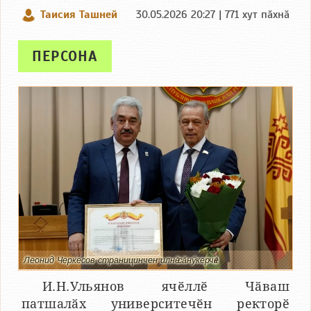
Таисия Ташней
30.05.2026 20:27 | 771 хут пӑхнӑ
ПЕРСОНА
Леонид Черкесов страницинчен илнӗ сӑнӳкерчӗк
И.Н.Ульянов ячӗллӗ Чӑваш
патшалӑх университечӗн ректорӗ