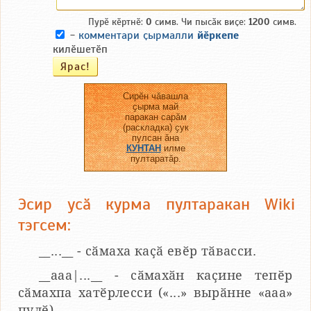
Пурӗ кӗртнӗ:
0
симв. Чи пысӑк виҫе:
1200
симв.
-
комментари ҫырмалли
йӗркепе
килӗшетӗп
Сирӗн чӑвашла
ҫырма май
паракан сарӑм
(раскладка) ҫук
пулсан ӑна
КУНТАН
илме
пултаратӑр.
Эсир усӑ курма пултаракан Wiki
тэгсем:
__...__ - сӑмаха каҫӑ евӗр тӑвасси.
__aaa|...__ - сӑмахӑн каҫине тепӗр
сӑмахпа хатӗрлесси («...» вырӑнне «ааа»
пулӗ).