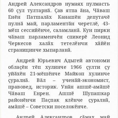
Андрей Александров нумаях пулмасть
60 ҫул тултарнӑ. Ҫав ятпа ӑна, Чӑваш
Енӗн Патшалӑх Канашӗн депутачӗ
пулнӑ май, парламентӑн черетлӗ, 43-
мӗш сессийӗнче, саламланӑ. Кун пирки
чӑваш парламенчӗн спикерӗ Леонид
Черкесов халӑх тетелӗнчи хӑйӗн
страницинче хыпарланӑ.
Андрей Юрьевич Адыгей автономи
облаҫӗн тӗп хулинче 1966 ҫулти ҫу
уйӑхӗн 21-мӗшӗнче Майкоп хулинче
ҫуралнӑ. Вӑл – ученӑй-экономист,
правовед, историк. Унӑн ашшӗ-амӑшӗ
Чӑваш Енрен. Ашшӗ Шупашкар
районӗнчи Паҫпак ялӗнче ҫуралнӑ,
амӑшӗ – Советски поселокӗнче.
Андрей Александров, сӑмах май