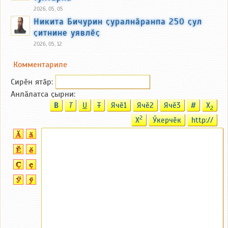
2026, 05, 05
Никита Бичурин ҫуралнӑранпа 250 ҫул
ҫитнине уявлӗҫ
2026, 05, 12
Комментариле
Сирӗн ятӑp:
Анлӑлатса ҫырни:
B
T
U
T
Ячӗ1
Ячӗ2
Ячӗ3
#
X
2
2
X
Ӳкерчӗк
http://