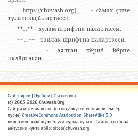
__https://chuvash.org|...__ - сӑмах ҫине
тулаш каҫӑ лартасси.
**...** - хулӑм шрифтпа палӑртасси.
~~...~~ - тайлӑк шрифтпа палӑртасси.
___...___ - аялтан чӗрнӗ йӗрпе
палӑртасси.
Сайт пирки
|
Пулӑшу
|
Статистика
(c) 2005-2026 Chuvash.Org
Сайтри материалсене (ытти ҫӑлкуҫсенчен илнисемсӗр
пуҫне)
CreativeCommons Attribution-ShareAlike 3.0
лицензипе килӗшӳллӗн усӑ курма пулать. Сайтпа ҫыхӑннӑ
ыйтусене кунта ярӑр: site(a)chuvash.org