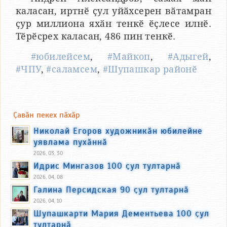
каласан, иртнӗ ҫул уйӑхсерен вӑтамран
ҫур миллиона яхӑн тенкӗ ӗҫлесе илнӗ.
Тӗрӗсрех каласан, 486 пин тенкӗ.
#юбилейсем
,
#Майкоп
,
#Адыгей
,
#ЧПУ
,
#саламсем
,
#Шупашкар районӗ
Ҫавӑн пекех пӑхӑр
Николай Егоров художникӑн юбилейне
уявлама пухӑннӑ
2026, 03, 30
Идрис Мингазов 100 ҫул тултарнӑ
2026, 04, 08
Галина Персидская 90 ҫул тултарнӑ
2026, 04, 10
Шупашкарти Мария Дементьева 100 ҫул
тултарнӑ