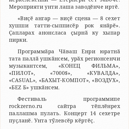
Мероприяти унти лаша заводӗнче иртӗ.
«Виҫӗ ангар — виҫӗ сцена — 8 сехет
хушши татти-сыпписӗр рок янӑрӗ».
Ҫапларах анонсласа ҫырнӑ ку хыпар
пирки.
Программӑра Чӑваш Енри юратнӑ
тата паллӑ ушкӑнсем, урӑх регионсенчи
музыкантсем, «КОНЕЦ ФИЛЬМА»,
«ПИЛОТ», «7000$», «КУВАЛДА»,
«CASUAL», «БАХЫТ-КОМПОТ», «ВОЗДУХ»,
«БЕZ Б» ушкӑнсем.
Фестиваль программипе
rockzerno.ru сайтра тӗплӗнрех
паллашма пулать. Концерт 14 сехетре
пуҫланӗ. Унта тӳлевсӗр кӗртӗҫ.