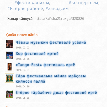
#фестивальсем
,
#концертсем
,
#Етӗрне районӗ
,
#заводсем
Хыпар ҫӑлкуҫӗ:
https://afisha21.ru/go/320826
Ҫавӑн пекех пӑхӑр
Чӑваш музыкин фестивалӗ уҫӑлнӑ
2026, 02, 02
Хор фестивалӗ иртнӗ
2026, 03, 26
«Tango-Fest» фестиваль иртӗ
2026, 04, 03
Сӑра фестивальне мӗнле юрӑҫсем
килесси паллӑ
2026, 04, 26
Етӗрне тӑрӑхӗнче джаз фестивалӗ иртӗ
2026, 05, 15