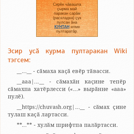
Сирӗн чӑвашла
ҫырма май
паракан сарӑм
(раскладка) ҫук
пулсан ӑна
КУНТАН
илме
пултаратӑр.
Эсир усӑ курма пултаракан Wiki
тэгсем:
__...__ - сӑмаха каҫӑ евӗр тӑвасси.
__aaa|...__ - сӑмахӑн каҫине тепӗр
сӑмахпа хатӗрлесси («...» вырӑнне «ааа»
пулӗ).
__https://chuvash.org|...__ - сӑмах ҫине
тулаш каҫӑ лартасси.
**...** - хулӑм шрифтпа палӑртасси.