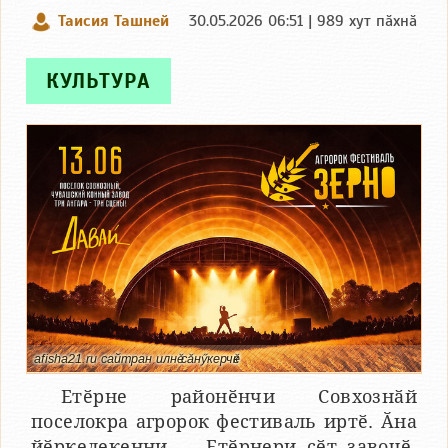
Таисия Ташней
30.05.2026 06:51 | 989 хут пӑхнӑ
КУЛЬТУРА
afisha21.ru сайтран илнӗ сӑнӳкерчӗк
Етӗрне районӗнчи Совхознӑй
поселокра агророк фестиваль иртӗ. Ӑна
йӗркелекенни — Етӗрнери сӗт завочӗ.