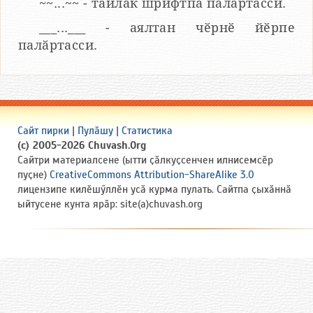
~~...~~ - тайлӑк шрифтпа палӑртасси.
___...___ - аялтан чӗрнӗ йӗрпе
палӑртасси.
Сайт пирки
|
Пулӑшу
|
Статистика
(c) 2005-2026 Chuvash.Org
Сайтри материалсене (ытти ҫӑлкуҫсенчен илнисемсӗр
пуҫне)
CreativeCommons Attribution-ShareAlike 3.0
лицензипе килӗшӳллӗн усӑ курма пулать. Сайтпа ҫыхӑннӑ
ыйтусене кунта ярӑр: site(a)chuvash.org