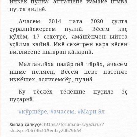
инкек пулнӑ: аппӑшӗпе йӑмӑкӗ шыва
путса вилнӗ.
Ачасем 2014 тата 2020 ҫулта
ҫуралнӑскерсем пулнӑ. Вӗсем каҫ
кӳлӗм, 17 сехетре, амӑшӗнчен ыйтса
уҫӑлма кайнӑ. Икӗ сехетрен вара вӗсен
виллисене шывран кӑларнӑ.
Малтанлӑха палӑртнӑ тӑрӑх, ачасем
ишме пӗлмен. Вӗсем пӗве патӗнче
иккӗшех, аслисемсӗр, пулнӑ.
Ку тӗслӗх тӗлӗшпе пуҫиле ӗҫ
пуҫарнӑ.
#кӳршӗре
,
#ачасем
,
#Мари Эл
Хыпар ҫӑлкуҫӗ:
https://forum.na-svyazi.ru/?
sh...&p=20679634#entry20679634