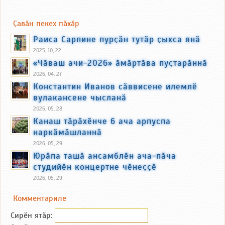
Ҫавӑн пекех пӑхӑр
Раиса Сарпине пурҫӑн тутӑр ҫыхса янӑ
2025, 10, 22
«Чӑваш ачи-2026» ӑмӑртӑва пуҫтарӑннӑ
2026, 04, 27
Константин Иванов сӑввисене илемлӗ
вулакансене чысланӑ
2026, 05, 28
Канаш тӑрӑхӗнче 6 ача арпуспа
наркӑмӑшланнӑ
2026, 05, 29
Юрӑпа ташӑ ансамблӗн ача-пӑча
студийӗн концертне чӗнеҫҫӗ
2026, 05, 29
Комментариле
Сирӗн ятӑp: