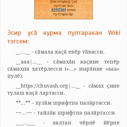
(раскладка) ҫук
пулсан ӑна
КУНТАН
илме
пултаратӑр.
Эсир усӑ курма пултаракан Wiki
тэгсем:
__...__ - сӑмаха каҫӑ евӗр тӑвасси.
__aaa|...__ - сӑмахӑн каҫине тепӗр
сӑмахпа хатӗрлесси («...» вырӑнне «ааа»
пулӗ).
__https://chuvash.org|...__ - сӑмах ҫине
тулаш каҫӑ лартасси.
**...** - хулӑм шрифтпа палӑртасси.
~~...~~ - тайлӑк шрифтпа палӑртасси.
___...___ - аялтан чӗрнӗ йӗрпе