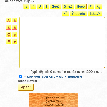
Анлӑлатса ҫырни:
B
T
U
T
Ячӗ1
Ячӗ2
Ячӗ3
#
X
2
2
X
Ӳкерчӗк
http://
Пурӗ кӗртнӗ:
0
симв. Чи пысӑк виҫе:
1200
симв.
-
комментари ҫырмалли
йӗркепе
килӗшетӗп
Сирӗн чӑвашла
ҫырма май
паракан сарӑм