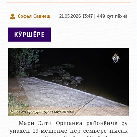
Софья Савнеш
21.05.2026 13:47 | 449 хут пӑхнӑ
КӲРШӖРЕ
Мари Эл прокуратурин сӑнӳкерчӗкӗ
Мари Элти Оршанка районӗнче ҫу
уйӑхӗн 19-мӗшӗнче пӗр ҫемьере пысӑк