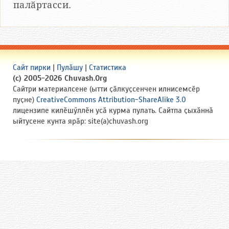
палӑртасси.
Сайт пирки
|
Пулӑшу
|
Статистика
(c) 2005-2026 Chuvash.Org
Сайтри материалсене (ытти ҫӑлкуҫсенчен илнисемсӗр
пуҫне)
CreativeCommons Attribution-ShareAlike 3.0
лицензипе килӗшӳллӗн усӑ курма пулать. Сайтпа ҫыхӑннӑ
ыйтусене кунта ярӑр: site(a)chuvash.org