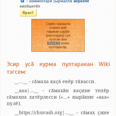
-
комментари ҫырмалли
йӗркепе
килӗшетӗп
Сирӗн чӑвашла
ҫырма май
паракан сарӑм
(раскладка) ҫук
пулсан ӑна
КУНТАН
илме
пултаратӑр.
Эсир усӑ курма пултаракан Wiki
тэгсем:
__...__ - сӑмаха каҫӑ евӗр тӑвасси.
__aaa|...__ - сӑмахӑн каҫине тепӗр
сӑмахпа хатӗрлесси («...» вырӑнне «ааа»
пулӗ).
__https://chuvash.org|...__ - сӑмах ҫине