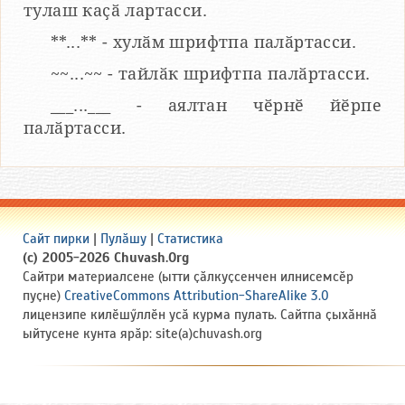
тулаш каҫӑ лартасси.
**...** - хулӑм шрифтпа палӑртасси.
~~...~~ - тайлӑк шрифтпа палӑртасси.
___...___ - аялтан чӗрнӗ йӗрпе
палӑртасси.
Сайт пирки
|
Пулӑшу
|
Статистика
(c) 2005-2026 Chuvash.Org
Сайтри материалсене (ытти ҫӑлкуҫсенчен илнисемсӗр
пуҫне)
CreativeCommons Attribution-ShareAlike 3.0
лицензипе килӗшӳллӗн усӑ курма пулать. Сайтпа ҫыхӑннӑ
ыйтусене кунта ярӑр: site(a)chuvash.org