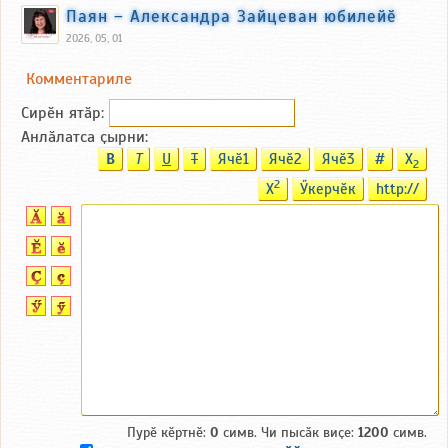
Паян – Александра Зайцеван юбилейӗ
2026, 05, 01
Комментариле
Сирӗн ятӑp:
Анлӑлатса ҫырни:
B
T
U
T
Ячӗ1
Ячӗ2
Ячӗ3
#
X
2
2
X
Ӳкерчӗк
http://
Пурӗ кӗртнӗ:
0
симв. Чи пысӑк виҫе:
1200
симв.