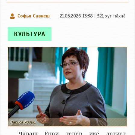
Софья Савнеш
21.05.2026 13:38 | 321 хут пӑхнӑ
КУЛЬТУРА
Лариса Родик.
Чӑваш Енри тепӗр икӗ артист