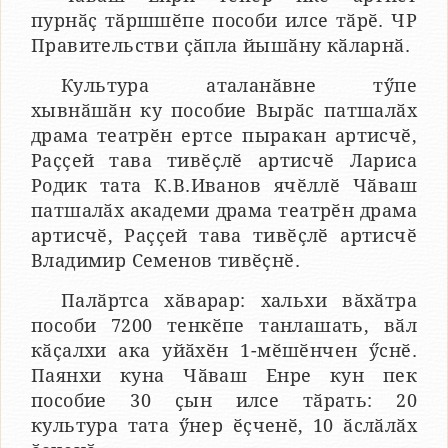
пурнӑҫ тӑршшӗпе пособи илсе тӑрӗ. ЧР
Правительстви ҫӑпла йышӑну кӑларнӑ.
Культура аталанӑвне тӳпе
хывнӑшӑн ку пособие Вырӑс патшалӑх
драма театрӗн ертсе пыракан артисчӗ,
Раҫҫей тава тивӗҫлӗ артисчӗ Лариса
Родик тата К.В.Иванов ячӗллӗ Чӑваш
патшалӑх академи драма театрӗн драма
артисчӗ, Раҫҫей тава тивӗҫлӗ артисчӗ
Владимир Семенов тивӗҫнӗ.
Палӑртса хӑварар: хальхи вӑхӑтра
пособи 7200 тенкӗпе танлашать, вӑл
кӑҫалхи ака уйӑхӗн 1-мӗшӗнчен ӳснӗ.
Паянхи куна Чӑваш Енре кун пек
пособие 30 ҫын илсе тӑрать: 20
культура тата ӳнер ӗҫченӗ, 10 ӑслӑлӑх