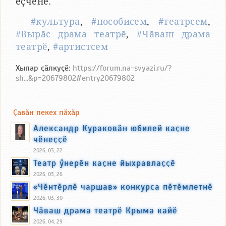
ӗҫченӗ.
#культура
,
#пособисем
,
#театрсем
,
#Вырӑс драма театрӗ
,
#Чӑваш драма
театрӗ
,
#артистсем
Хыпар ҫӑлкуҫӗ:
https://forum.na-svyazi.ru/?
sh...&p=20679802#entry20679802
Ҫавӑн пекех пӑхӑр
Александр Кураковӑн юбилей каҫне
чӗнеҫҫӗ
2026, 03, 22
Театр ӳнерӗн каҫне йыхравлаҫҫӗ
2026, 03, 26
«Чӗнтӗрлӗ чаршав» конкурса пӗтӗмлетнӗ
2026, 03, 30
Чӑваш драма театрӗ Крыма кайӗ
2026, 04, 29