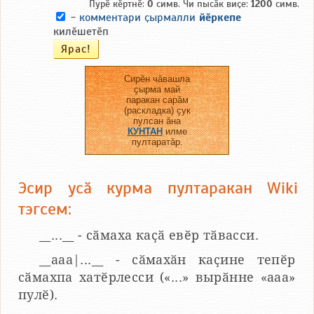
Пурӗ кӗртнӗ:
0
симв. Чи пысӑк виҫе:
1200
симв.
-
комментари ҫырмалли
йӗркепе
килӗшетӗп
Сирӗн чӑвашла
ҫырма май
паракан сарӑм
(раскладка) ҫук
пулсан ӑна
КУНТАН
илме
пултаратӑр.
Эсир усӑ курма пултаракан Wiki
тэгсем:
__...__ - сӑмаха каҫӑ евӗр тӑвасси.
__aaa|...__ - сӑмахӑн каҫине тепӗр
сӑмахпа хатӗрлесси («...» вырӑнне «ааа»
пулӗ).