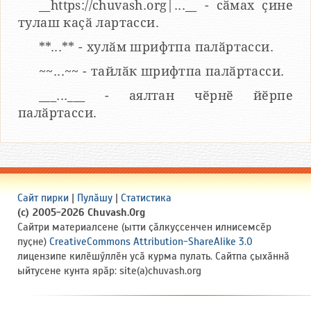
__https://chuvash.org|...__ - сӑмах ҫине
тулаш каҫӑ лартасси.
**...** - хулӑм шрифтпа палӑртасси.
~~...~~ - тайлӑк шрифтпа палӑртасси.
___...___ - аялтан чӗрнӗ йӗрпе
палӑртасси.
Сайт пирки
|
Пулӑшу
|
Статистика
(c) 2005-2026 Chuvash.Org
Сайтри материалсене (ытти ҫӑлкуҫсенчен илнисемсӗр
пуҫне)
CreativeCommons Attribution-ShareAlike 3.0
лицензипе килӗшӳллӗн усӑ курма пулать. Сайтпа ҫыхӑннӑ
ыйтусене кунта ярӑр: site(a)chuvash.org