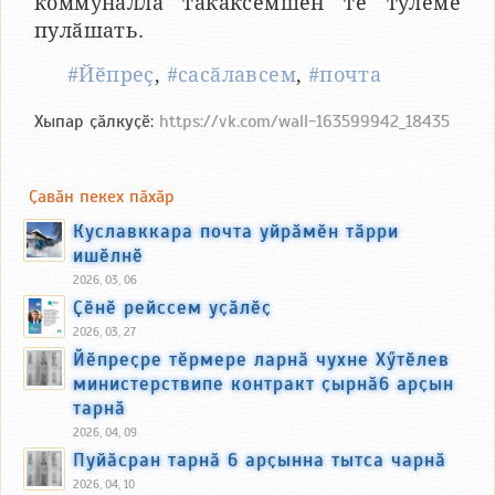
коммуналлӑ тӑкаксемшӗн те тӳлеме
пулӑшать.
#Йӗпреҫ
,
#сасӑлавсем
,
#почта
Хыпар ҫӑлкуҫӗ:
https://vk.com/wall-163599942_18435
Ҫавӑн пекех пӑхӑр
Куславккара почта уйрӑмӗн тӑрри
ишӗлнӗ
2026, 03, 06
Ҫӗнӗ рейссем уҫӑлӗҫ
2026, 03, 27
Йӗпреҫре тӗрмере ларнӑ чухне Хӳтӗлев
министерствипе контракт ҫырнӑ6 арҫын
тарнӑ
2026, 04, 09
Пуйӑсран тарнӑ 6 арҫынна тытса чарнӑ
2026, 04, 10