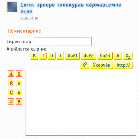
Ҫитес эрнере телекурав чӑрмавсемпе
ӗҫлӗ
2026, 04, 19
Комментариле
Сирӗн ятӑp:
Анлӑлатса ҫырни:
B
T
U
T
Ячӗ1
Ячӗ2
Ячӗ3
#
X
2
2
X
Ӳкерчӗк
http://