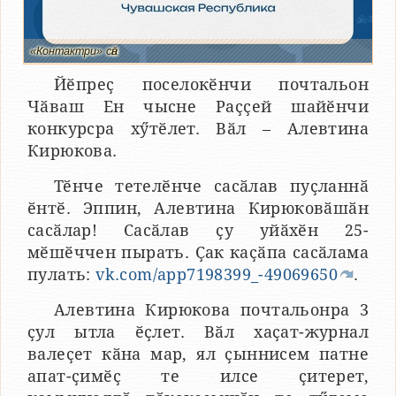
«Контактри» сӑн
Йӗпреҫ поселокӗнчи почтальон
Чӑваш Ен чысне Раҫҫей шайӗнчи
конкурсра хӳтӗлет. Вӑл – Алевтина
Кирюкова.
Тӗнче тетелӗнче сасӑлав пуҫланнӑ
ӗнтӗ. Эппин, Алевтина Кирюковӑшӑн
сасӑлар! Сасӑлав ҫу уйӑхӗн 25-
мӗшӗччен пырать. Ҫак каҫӑпа сасӑлама
пулать:
vk.com/app7198399_-49069650
.
Алевтина Кирюкова почтальонра 3
ҫул ытла ӗҫлет. Вӑл хаҫат-журнал
валеҫет кӑна мар, ял ҫыннисем патне
апат-ҫимӗҫ те илсе ҫитерет,