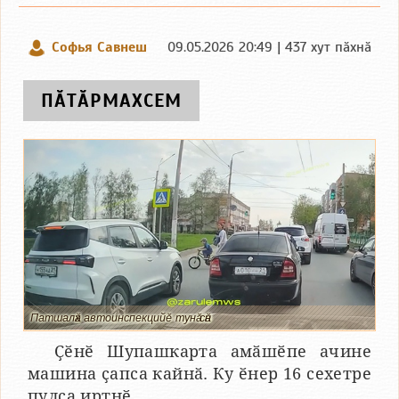
Софья Савнеш
09.05.2026 20:49 | 437 хут пӑхнӑ
ПӐТӐРМАХСЕМ
Патшалӑх автоинспекцийӗ тунӑ сӑн
Ҫӗнӗ Шупашкарта амӑшӗпе ачине
машина ҫапса кайнӑ. Ку ӗнер 16 сехетре
пулса иртнӗ.