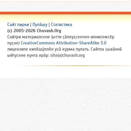
Сайт пирки
|
Пулӑшу
|
Статистика
(c) 2005-2026 Chuvash.Org
Сайтри материалсене (ытти ҫӑлкуҫсенчен илнисемсӗр
пуҫне)
CreativeCommons Attribution-ShareAlike 3.0
лицензипе килӗшӳллӗн усӑ курма пулать. Сайтпа ҫыхӑннӑ
ыйтусене кунта ярӑр: site(a)chuvash.org