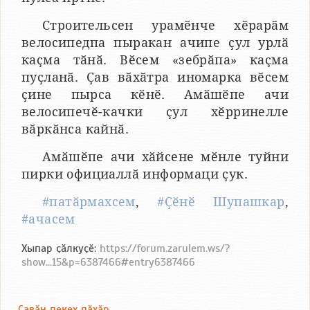
Строительсен урамӗнче хӗрарӑм
велосипедпа пыракан ачипе ҫул урлӑ
каҫма тӑнӑ. Вӗсем «зебрӑпа» каҫма
пуҫланӑ. Ҫав вӑхӑтра иномарка вӗсем
ҫине пырса кӗнӗ. Амӑшӗпе ачи
велосипечӗ-качки ҫул хӗрринелле
вӑркӑнса кайнӑ.
Амӑшӗпе ачи хӑйсене мӗнле туйни
пирки официаллӑ информаци ҫук.
#патӑрмахсем
,
#Ҫӗнӗ Шупашкар
,
#ачасем
Хыпар ҫӑлкуҫӗ:
https://forum.zarulem.ws/?
show...15&p=6387466#entry6387466
Ҫавӑн пекех пӑхӑр