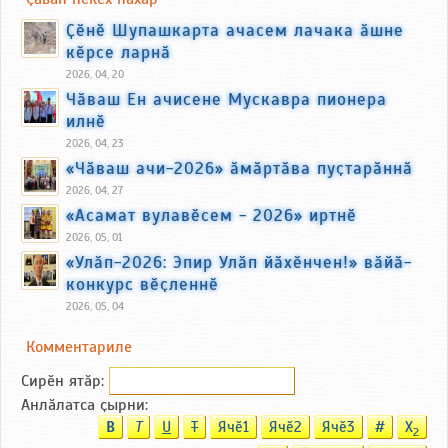
Ҫӗнӗ Шупашкарта ачасем лачака ӑшне
кӗрсе ларнӑ
2026, 04, 20
Чӑваш Ен ачисене Мускавра пионера
илнӗ
2026, 04, 23
«Чӑваш ачи-2026» ӑмӑртӑва пуҫтарӑннӑ
2026, 04, 27
«Асамат вулавӗсем - 2026» иртнӗ
2026, 05, 01
«Улӑп-2026: Эпир Улӑп йӑхӗнчен!» вӑйӑ-
конкурс вӗҫленнӗ
2026, 05, 04
Комментариле
Сирӗн ятӑp:
Анлӑлатса ҫырни:
B
T
U
T
Ячӗ1
Ячӗ2
Ячӗ3
#
X
2