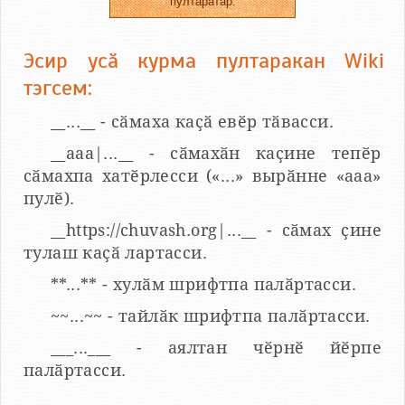
пултаратӑр.
Эсир усӑ курма пултаракан Wiki
тэгсем:
__...__ - сӑмаха каҫӑ евӗр тӑвасси.
__aaa|...__ - сӑмахӑн каҫине тепӗр
сӑмахпа хатӗрлесси («...» вырӑнне «ааа»
пулӗ).
__https://chuvash.org|...__ - сӑмах ҫине
тулаш каҫӑ лартасси.
**...** - хулӑм шрифтпа палӑртасси.
~~...~~ - тайлӑк шрифтпа палӑртасси.
___...___ - аялтан чӗрнӗ йӗрпе
палӑртасси.