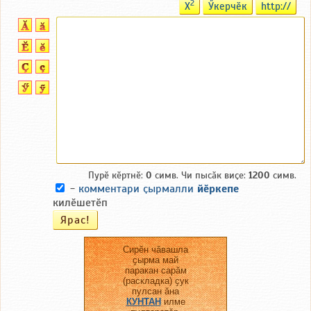
2
X
Ӳкерчӗк
http://
Пурӗ кӗртнӗ:
0
симв. Чи пысӑк виҫе:
1200
симв.
-
комментари ҫырмалли
йӗркепе
килӗшетӗп
Сирӗн чӑвашла
ҫырма май
паракан сарӑм
(раскладка) ҫук
пулсан ӑна
КУНТАН
илме