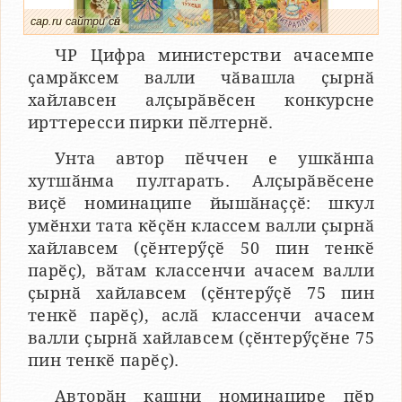
cap.ru сайтри сӑн
ЧР Цифра министерстви ачасемпе
ҫамрӑксем валли чӑвашла ҫырнӑ
хайлавсен алҫырӑвӗсен конкурсне
ирттересси пирки пӗлтернӗ.
Унта автор пӗччен е ушкӑнпа
хутшӑнма пултарать. Алҫырӑвӗсене
виҫӗ номинаципе йышӑнаҫҫӗ: шкул
умӗнхи тата кӗҫӗн классем валли ҫырнӑ
хайлавсем (ҫӗнтерӳҫӗ 50 пин тенкӗ
парӗҫ), вӑтам классенчи ачасем валли
ҫырнӑ хайлавсем (ҫӗнтерӳҫӗ 75 пин
тенкӗ парӗҫ), аслӑ классенчи ачасем
валли ҫырнӑ хайлавсем (ҫӗнтерӳҫӗне 75
пин тенкӗ парӗҫ).
Авторӑн кашни номинацире пӗр