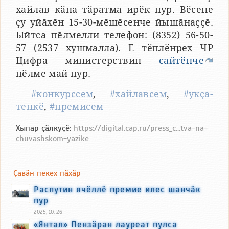
хайлав кӑна тӑратма ирӗк пур. Вӗсене
ҫу уйӑхӗн 15-30-мӗшӗсенче йышӑнаҫҫӗ.
Ыйтса пӗлмелли телефон: (8352) 56-50-
57 (2537 хушмалла). Е тӗплӗнрех ЧР
Цифра министерствин
сайтӗнче
пӗлме май пур.
#конкурссем
,
#хайлавсем
,
#укҫа-
тенкӗ
,
#премисем
Хыпар ҫӑлкуҫӗ:
https://digital.cap.ru/press_c...tva-na-
chuvashskom-yazike
Ҫавӑн пекех пӑхӑр
Распутин ячӗллӗ премие илес шанчӑк
пур
2025, 10, 26
«Янтал» Пензӑран лауреат пулса