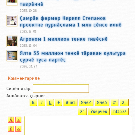
таврӑннӑ
2025, 10, 28
Ҫамрӑк фермер Кирилл Степанов
проектне пурнӑҫлама 1 млн ҫӗнсе илнӗ
2025, 12, 01
Агроном 1 миллион тенке тивӗҫнӗ
2025, 12, 04
Ялта 55 миллион тенкӗ тӑракан культура
ҫурчӗ туса лартӗҫ
2026, 03, 27
Комментариле
Сирӗн ятӑp:
Анлӑлатса ҫырни:
B
T
U
T
Ячӗ1
Ячӗ2
Ячӗ3
#
X
2
2
X
Ӳкерчӗк
http://