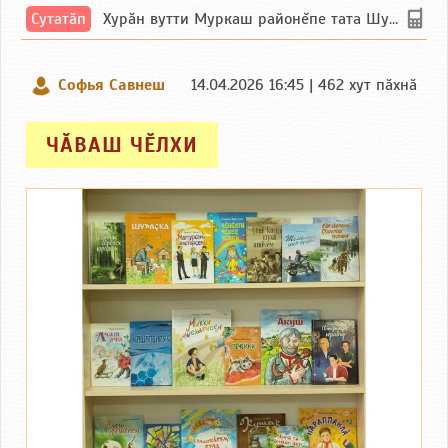
Сутатӑп
Хурăн вутти Муркаш районĕпе тата Шупашкар районĕнчи Ишлей тăрăхĕпе сутатăп. Ха...
Софья Савнеш
14.04.2026 16:45 | 462 хут пӑхнӑ
ЧӐВАШ ЧӖЛХИ