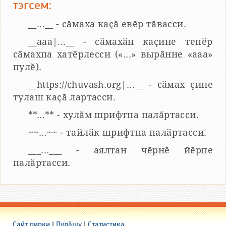
тэгсем:
__...__ - сӑмаха каҫӑ евӗр тӑвасси.
__aaa|...__ - сӑмахӑн каҫине тепӗр
сӑмахпа хатӗрлесси («...» вырӑнне «ааа»
пулӗ).
__https://chuvash.org|...__ - сӑмах ҫине
тулаш каҫӑ лартасси.
**...** - хулӑм шрифтпа палӑртасси.
~~...~~ - тайлӑк шрифтпа палӑртасси.
___...___ - аялтан чӗрнӗ йӗрпе
палӑртасси.
Сайт пирки
|
Пулӑшу
|
Статистика