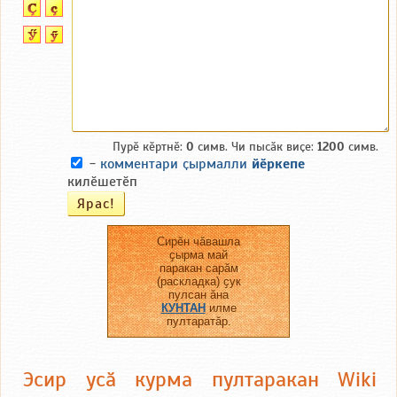
Пурӗ кӗртнӗ:
0
симв. Чи пысӑк виҫе:
1200
симв.
-
комментари ҫырмалли
йӗркепе
килӗшетӗп
Сирӗн чӑвашла
ҫырма май
паракан сарӑм
(раскладка) ҫук
пулсан ӑна
КУНТАН
илме
пултаратӑр.
Эсир усӑ курма пултаракан Wiki