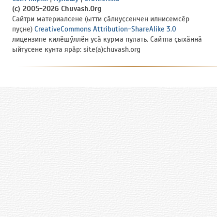
(c) 2005-2026 Chuvash.Org
Сайтри материалсене (ытти ҫӑлкуҫсенчен илнисемсӗр
пуҫне)
CreativeCommons Attribution-ShareAlike 3.0
лицензипе килӗшӳллӗн усӑ курма пулать. Сайтпа ҫыхӑннӑ
ыйтусене кунта ярӑр: site(a)chuvash.org