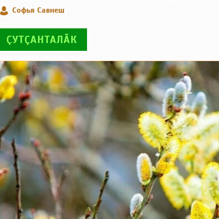
Софья Савнеш
ҪУТҪАНТАЛӐК