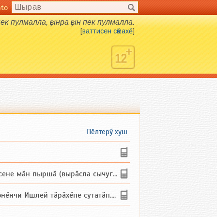
nto
ек пулмалла, ҫынра ҫын пек пулмалла.
[
ваттисен сӑмахӗ
]
Пӗлтерӳ хуш
не мăн пыршă (вырăсла сычуг) ...
и Ишлей тăрăхĕпе сутатăп. Ха...