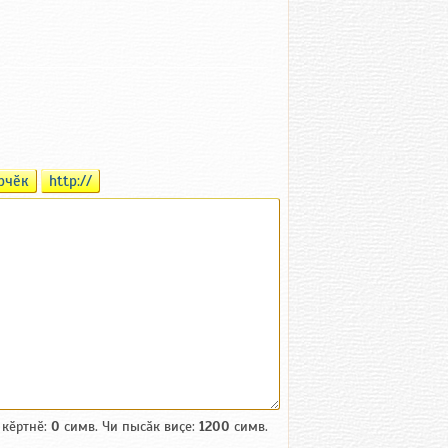
рчӗк
http://
 кӗртнӗ:
0
симв. Чи пысӑк виҫе:
1200
симв.