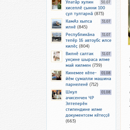
Улатӑр хулин
30.07
хисеплӗ ҫынни 100
ҫул тултарнӑ
(873)
КамАз хыпса
31.07
илнӗ
(845)
Республикӑна
31.07
тепӗр 16 автоубс илсе
килӗҫ
(804)
Вилнӗ салтак
31.07
укҫине шыраса илме
май килмен
(739)
Кинемее кӗпе-
01.08
йӗм ҫумалли машина
парнеленӗ
(712)
Шкул
01.08
ачисенчен ЧР
Элтеперӗн
стипендине илме
документсем кӗтеҫҫӗ
(663)