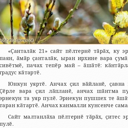
rg62.info сайтри сӑн
«Ҫанталӑк 21» сайт пӗлтернӗ тӑрӑх, ку э
паян, ӑмӑр ҫанталӑк, ыран ирхине вара ҫумӑ
сивӗтмӗ, пачах тепӗр май – ӑшӑтӗ: кӑнтӑрл
градус кӑтартӗ.
Юнкун уяртӗ. Анчах ҫил вӑйланӗ, ҫавна 
Ҫӗрле вара ҫил лӑпланӗ, анчах шӑнтма пу
эрнекун та уяр пулӗ. Эрнекун пушшех те ӑшӑт
таран кӑтартӗ. Анчах канмалли кунсенче самая
Сайт малтанлӑха пӗлтернӗ тӑрӑх, ҫитес э
пулӗ.