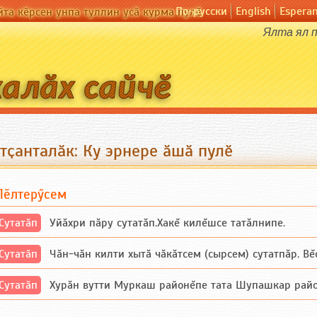
По-русски
English
Espera
йта кӗрсен унпа туллин усӑ курма пулӗ
Ялта ял п
тҫанталӑк: Ку эрнере ӑшӑ пулӗ
Пӗлтерӳсем
Сутатӑп
Уйăхри пăру сутатăп.Хакĕ килĕшсе татăлнипе.
Сутатӑп
Чăн-чăн килти хытă чăкăтсем (сырсем) сутатпăр. Вĕсе
Сутатӑп
Хурăн вутти Муркаш районĕпе тата Шупашкар районĕнч