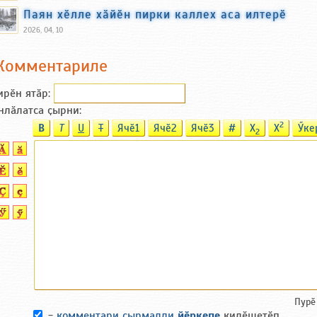
Паян хӗлле хӑйӗн пирки каллех аса илтерӗ
2026, 04, 10
Комментариле
ирӗн ятӑp:
нлӑлатса ҫырни:
2
B
T
U
T
Ячӗ1
Ячӗ2
Ячӗ3
#
X
X
Ӳке
2
Пурӗ
-
комментари ҫырмалли
йӗркепе
килӗшетӗп