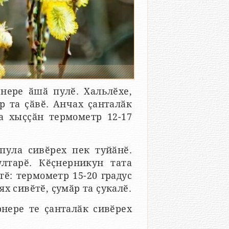
рнере ӑшӑ пулӗ. Хальлӗхе,
р та ҫӑвӗ. Анчах ҫанталӑк
а хыҫҫӑн термометр 12-17
пула сивӗрех пек туйӑнӗ.
лтарӗ. Кӗҫнерникун тата
ӗ: термометр 15-20 градус
х сивӗтӗ, ҫумӑр та ҫукалӗ.
рнере те ҫанталӑк сивӗрех