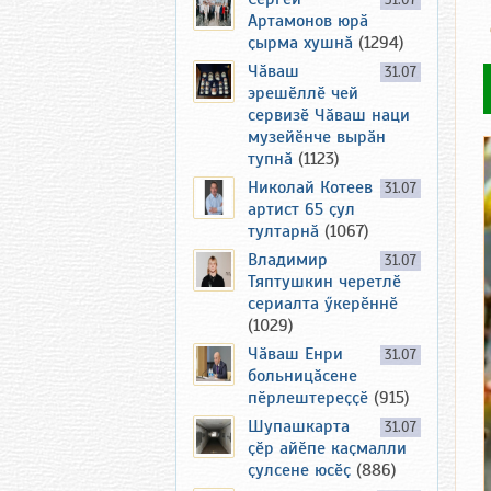
31.07
Артамонов юрӑ
ҫырма хушнӑ
(1294)
Чӑваш
31.07
эрешӗллӗ чей
сервизӗ Чӑваш наци
музейӗнче вырӑн
тупнӑ
(1123)
Николай Котеев
31.07
артист 65 ҫул
тултарнӑ
(1067)
Владимир
31.07
Тяптушкин черетлӗ
сериалта ӳкерӗннӗ
(1029)
Чӑваш Енри
31.07
больницӑсене
пӗрлештереҫҫӗ
(915)
Шупашкарта
31.07
ҫӗр айӗпе каҫмалли
ҫулсене юсӗҫ
(886)