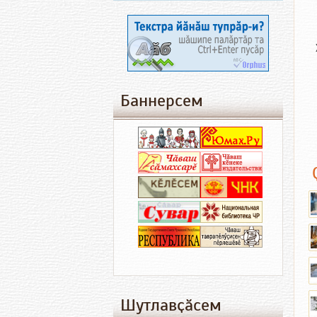
Баннерсем
Шутлавҫӑсем