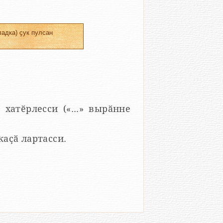
адка) ҫук пулсан
 хатӗрлесси («...» вырӑнне
 каҫӑ лартасси.