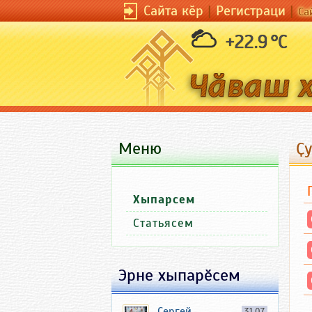
Сайта кӗр
|
Регистраци
|
Са
+22.9 °C
Меню
Ҫу
Хыпарсем
Статьясем
Эрне хыпарӗсем
Сергей