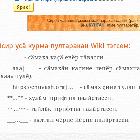
Сирӗн чӑвашла ҫырма май паракан сарӑм (раскл
ӑна
КУНТАН
илме пултаратӑр.
Эсир усӑ курма пултаракан Wiki тэгсем:
__...__ - сӑмаха каҫӑ евӗр тӑвасси.
__aaa|...__ - сӑмахӑн каҫине тепӗр сӑмахпа
«ааа» пулӗ).
__https://chuvash.org|...__ - сӑмах ҫине тулаш
**...** - хулӑм шрифтпа палӑртасси.
~~...~~ - тайлӑк шрифтпа палӑртасси.
___...___ - аялтан чӗрнӗ йӗрпе палӑртасси.