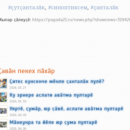
#ҫутҫанталӑк
,
#синоптиксем
,
#ҫанталӑк
Хыпар ҫӑлкуҫӗ:
https://pogoda21.ru/news.php?shownews=31942
Ҫавӑн пекех пӑхӑр
Ҫитес кунсенче мӗнле ҫанталӑк пулӗ?
2026, 03, 27
Ку эрнере аслати авӑтма пултарӗ
2026, 03, 30
Уяртӗ, ҫумӑр, юр ҫӑвӗ, аслати авӑтма пултарӗ
2026, 04, 03
Мӑнкунра та йӗпе юр ҫума пултарӗ
2026, 04, 06