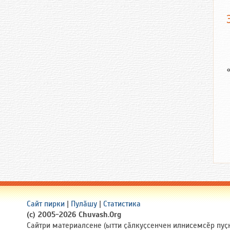
Сайт пирки
|
Пулӑшу
|
Статистика
(c) 2005-2026 Chuvash.Org
Сайтри материалсене (ытти ҫӑлкуҫсенчен илнисемсӗр пуҫ