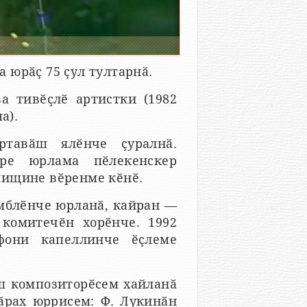
а юрӑҫ 75 ҫул тултарнӑ.
 тивӗҫлӗ артистки (1982
а).
тавӑш ялӗнче ҫуралнӑ.
ре юрлама пӗлекенскер
лищине вӗренме кӗнӗ.
мблӗнче юрланӑ, кайран —
комитечӗн хорӗнче. 1992
фони капеллинче ӗҫлеме
ш композиторӗсем хайланӑ
ӑрах юррисем: Ф. Лукинӑн