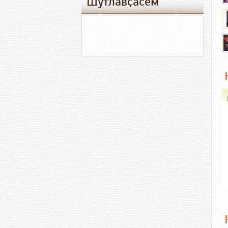
Шутлавҫӑсем