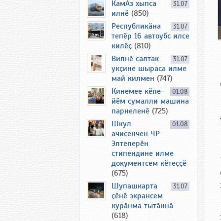
КамАз хыпса
31.07
илнӗ
(850)
Республикӑна
31.07
тепӗр 16 автоубс илсе
килӗҫ
(810)
Вилнӗ салтак
31.07
укҫине шыраса илме
май килмен
(747)
Кинемее кӗпе-
01.08
йӗм ҫумалли машина
парнеленӗ
(725)
Шкул
01.08
ачисенчен ЧР
Элтеперӗн
стипендине илме
документсем кӗтеҫҫӗ
(675)
Шупашкарта
31.07
ҫӗнӗ экрансем
курӑнма тытӑннӑ
(618)