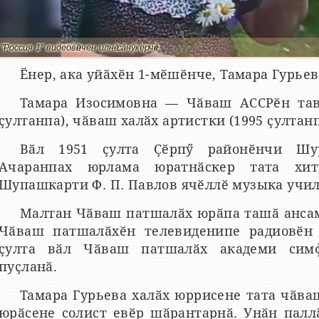
"Россия 1" видеовӗнчен илнӗ сӑнӳкерчӗк
Ӗнер, ака уйӑхӗн 1-мӗшӗнче, Тамара Гурьев
Тамара Изосимовна — Чӑваш АССРӗн тава
ҫултанпа), чӑваш халӑх артистки (1995 ҫултанп
Вӑл 1951 ҫулта Ҫӗрпӳ районӗнчи Шур
Ачаранпах юрлама юратнӑскер тата хит
Шупашкарти Ф. П. Павлов ячӗллӗ музыка учи
Малтан Чӑваш патшалӑх юрӑпа ташӑ анса
Чӑваш патшалӑхӗн телевиденипе радиовӗн 
ҫулта вӑл Чӑваш патшалӑх академи сим
пуҫланӑ.
Тамара Гурьева халӑх юррисене тата чӑва
юрӑсене солист евӗр шӑрантарнӑ. Унӑн палл