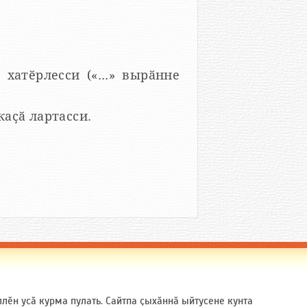
 хатӗрлесси («...» вырӑнне
 каҫӑ лартасси.
ӗн усӑ курма пулать. Сайтпа ҫыхӑннӑ ыйтусене кунта