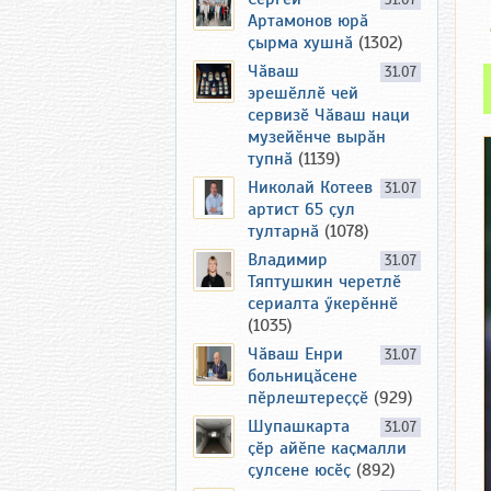
31.07
Артамонов юрӑ
ҫырма хушнӑ
(1302)
Чӑваш
31.07
эрешӗллӗ чей
сервизӗ Чӑваш наци
музейӗнче вырӑн
тупнӑ
(1139)
Николай Котеев
31.07
артист 65 ҫул
тултарнӑ
(1078)
Владимир
31.07
Тяптушкин черетлӗ
сериалта ӳкерӗннӗ
(1035)
Чӑваш Енри
31.07
больницӑсене
пӗрлештереҫҫӗ
(929)
Шупашкарта
31.07
ҫӗр айӗпе каҫмалли
ҫулсене юсӗҫ
(892)