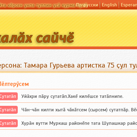
По-русски
English
Espera
йта кӗрсен унпа туллин усӑ курма пулӗ
рсона: Тамара Гурьева артистка 75 ҫул т
Пӗлтерӳсем
Сутатӑп
Уйăхри пăру сутатăп.Хакĕ килĕшсе татăлнипе.
Сутатӑп
Чăн-чăн килти хытă чăкăтсем (сырсем) сутатпăр. Вĕсе
Сутатӑп
Хурăн вутти Муркаш районĕпе тата Шупашкар районĕнч