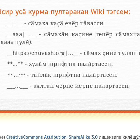
Эсир усӑ курма пултаракан Wiki тэгсем:
__...__ - сӑмаха каҫӑ евӗр тӑвасси.
__aaa|...__ - сӑмахӑн каҫине тепӗр сӑмахпа
«ааа» пулӗ).
__https://chuvash.org|...__ - сӑмах ҫине тулаш
**...** - хулӑм шрифтпа палӑртасси.
~~...~~ - тайлӑк шрифтпа палӑртасси.
___...___ - аялтан чӗрнӗ йӗрпе палӑртасси.
не)
CreativeCommons Attribution-ShareAlike 3.0
лицензипе килӗшӳлл