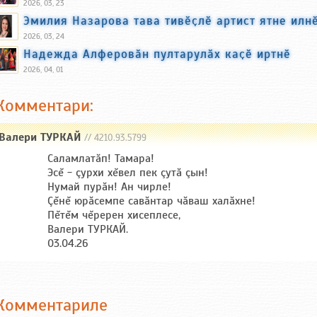
2026, 03, 23
Эмилия Назарова тава тивӗҫлӗ артист ятне илн
2026, 03, 24
Надежда Алферовӑн пултарулӑх каҫӗ иртнӗ
2026, 04, 01
Комментари:
Валери ТУРКАЙ
// 4210.93.5799
Саламлатăп! Тамара!
Эсĕ - çурхи хĕвел пек çутă çын!
Нумай пурăн! Ан чирле!
Çĕнĕ юрăсемпе савăнтар чăваш халăхне!
Пĕтĕм чĕререн хисеплесе,
Валери ТУРКАЙ.
03.04.26
Комментариле