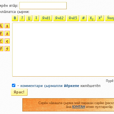
ирӗн ятӑp:
нлӑлатса ҫырни:
2
B
T
U
T
Ячӗ1
Ячӗ2
Ячӗ3
#
X
X
Ӳке
2
Пурӗ
-
комментари ҫырмалли
йӗркепе
килӗшетӗп
Сирӗн чӑвашла ҫырма май паракан сарӑм (раскл
ӑна
КУНТАН
илме пултаратӑр.