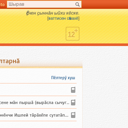
nto
Ӗҫчен ҫыннӑн ыйхи кӗске.
[
ваттисен сӑмахӗ
]
ултарнӑ
Пӗлтерӳ хуш
не мăн пыршă (вырăсла сычуг) ...
и Ишлей тăрăхĕпе сутатăп. Ха...