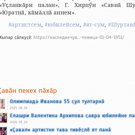
«Уҫланкӑри палан», Г. Хирпӳн «Савнӑ Ш
«Юратнӑ, кӑмӑллӑ аннем».
#артистсем
,
#юбилейсем
,
#ят-сум
,
#Шуртав
Хыпар ҫӑлкуҫӗ:
https://наследиечув...-певица-01-04-1951/
Ҫавӑн пекех пӑхӑр
Олимпиада Иванова 55 ҫул тултарнӑ
2025, 08, 26
Елашри Валентина Архипова ҫавра юбилейне па
2026, 03, 20
«Ҫавал» артистне тава тивӗҫлӗ ят панӑ