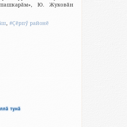
упашкарӑм», Ю. Жуковӑн
ӑш
,
#Ҫӗрпӳ районӗ
ллӑ тунӑ