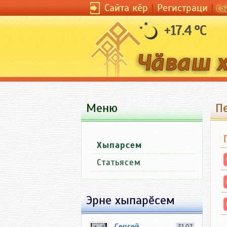
Сайта кӗр
|
Регистраци
|
Са
+17.4 °C
Меню
Пе
Хыпарсем
Статьясем
Эрне хыпарӗсем
Сергей