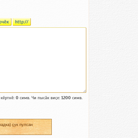
рчӗк
http://
 кӗртнӗ:
0
симв. Чи пысӑк виҫе:
1200
симв.
адка) ҫук пулсан