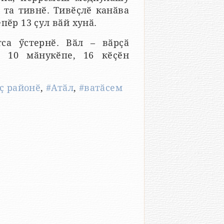
 та тивнӗ. Тивӗҫлӗ канӑва
пӗр 13 ҫул вӑй хунӑ.
са ӳстернӗ. Вӑл – вӑрҫӑ
а 10 мӑнукӗпе, 16 кӗҫӗн
ҫ районӗ
,
#Атӑл
,
#ватӑсем