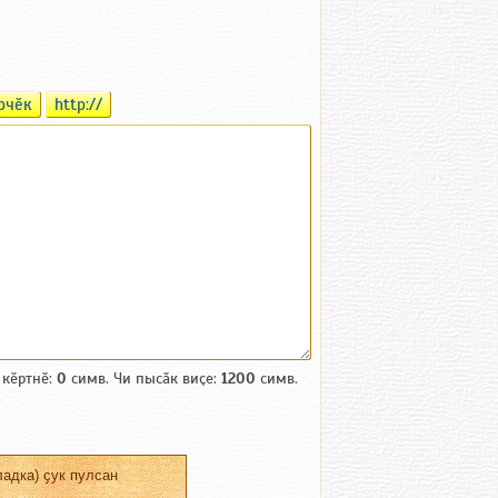
рчӗк
http://
 кӗртнӗ:
0
симв. Чи пысӑк виҫе:
1200
симв.
адка) ҫук пулсан