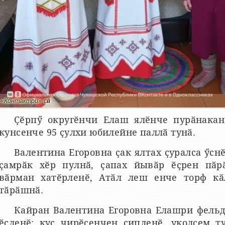
«Контактри» сӑн
Ҫӗрпӳ округӗнчи Елаш ялӗнче пурӑнакан
кунсенче 95 ҫулхи юбилейне паллӑ тунӑ.
Валентина Егоровна ҫак ялтах ҫуралса ӳснӗ
ҫамрӑк хӗр пулнӑ, ҫапах йывӑр ӗҫрен пӑр
вӑрман хатӗрленӗ, Атӑл леш енче торф кӑл
тӑрӑшнӑ.
Кайран Валентина Егоровна Елашри фель
ӗҫленӗ: куҫ чирӗсенчен сипленӗ, уколсем 