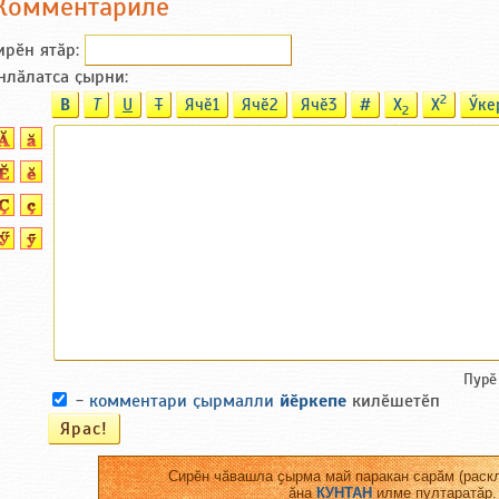
Комментариле
ирӗн ятӑp:
нлӑлатса ҫырни:
2
B
T
U
T
Ячӗ1
Ячӗ2
Ячӗ3
#
X
X
Ӳке
2
Пурӗ
-
комментари ҫырмалли
йӗркепе
килӗшетӗп
Сирӗн чӑвашла ҫырма май паракан сарӑм (раскл
ӑна
КУНТАН
илме пултаратӑр.