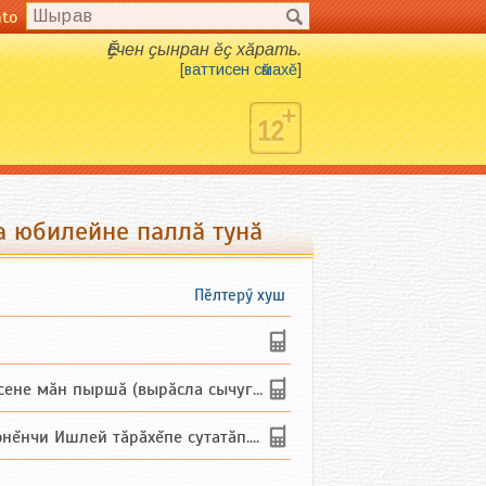
nto
Ӗҫчен ҫынран ӗҫ хӑрать.
[
ваттисен сӑмахӗ
]
а юбилейне паллӑ тунӑ
Пӗлтерӳ хуш
не мăн пыршă (вырăсла сычуг) ...
и Ишлей тăрăхĕпе сутатăп. Ха...