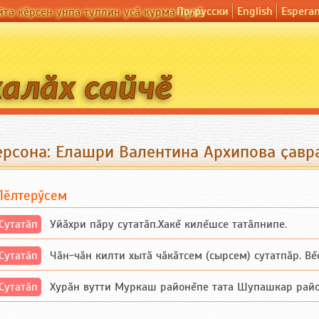
По-русски
English
Espera
йта кӗрсен унпа туллин усӑ курма пулӗ
ерсона: Елашри Валентина Архипова ҫавр
Пӗлтерӳсем
Сутатӑп
Уйăхри пăру сутатăп.Хакĕ килĕшсе татăлнипе.
Сутатӑп
Чăн-чăн килти хытă чăкăтсем (сырсем) сутатпăр. Вĕсе
Сутатӑп
Хурăн вутти Муркаш районĕпе тата Шупашкар районĕнч