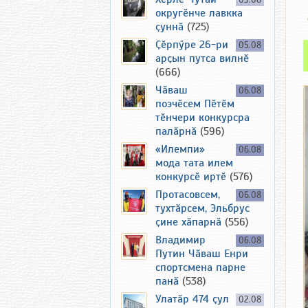
03.08
округӗнче лавкка
ҫуннӑ
(725)
Ҫӗрпӳре 26-ри
05.08
арҫын путса вилнӗ
(666)
Чӑваш
06.08
поэчӗсем Пӗтӗм
тӗнчери конкурсра
палӑрнӑ
(596)
«Илемпи»
06.08
мода тата илем
конкурсӗ иртӗ
(576)
Протасовсем,
06.08
тухтӑрсем, Эльбрус
ҫине хӑпарнӑ
(556)
Владимир
06.08
Путин Чӑваш Енри
спортсмена парне
панӑ
(538)
Улатӑр 474 ҫул
02.08