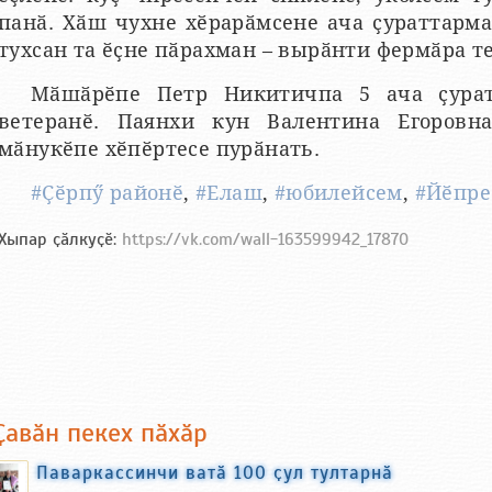
панӑ. Хӑш чухне хӗрарӑмсене ача ҫураттарма
тухсан та ӗҫне пӑрахман – вырӑнти фермӑра те
Мӑшӑрӗпе Петр Никитичпа 5 ача ҫурат
ветеранӗ. Паянхи кун Валентина Егоровн
мӑнукӗпе хӗпӗртесе пурӑнать.
#Ҫӗрпӳ районӗ
,
#Елаш
,
#юбилейсем
,
#Йӗпре
Хыпар ҫӑлкуҫӗ:
https://vk.com/wall-163599942_17870
Ҫавӑн пекех пӑхӑр
Паваркассинчи ватӑ 100 ҫул тултарнӑ