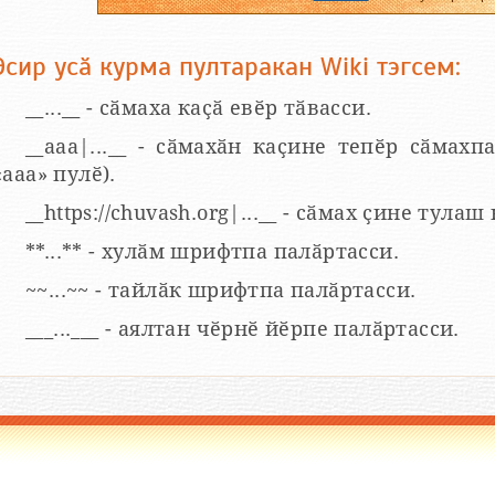
Эсир усӑ курма пултаракан Wiki тэгсем:
__...__ - сӑмаха каҫӑ евӗр тӑвасси.
__aaa|...__ - сӑмахӑн каҫине тепӗр сӑмахпа
«ааа» пулӗ).
__https://chuvash.org|...__ - сӑмах ҫине тулаш
**...** - хулӑм шрифтпа палӑртасси.
~~...~~ - тайлӑк шрифтпа палӑртасси.
___...___ - аялтан чӗрнӗ йӗрпе палӑртасси.