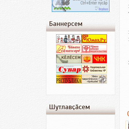
Баннерсем
Шутлавҫӑсем