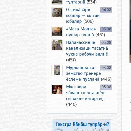
тултарнӑ
(534)
Оттикӑвӑри
04.08
мӑшӑр — ылтӑн
юбиляр
(506)
«Мега Молта»
05.08
пушар пулнӑ
(461)
Пӑлакассинче
03.08
канализаци тасатнӑ
чухне рабочи вилнӗ
(457)
Муркашра та
03.08
земство тренерӗ
ӗҫлеме пуҫланӑ
(446)
Мускавра
03.08
чӑваш спектаклӗн
сыпӑкне кӑтартӗҫ
(440)