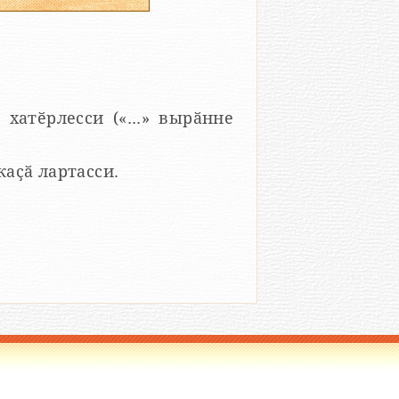
 хатӗрлесси («...» вырӑнне
 каҫӑ лартасси.