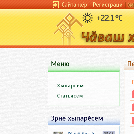
Сайта кӗр
|
Регистраци
|
Са
+22.1 °C
Меню
П
Хыпарсем
Статьясем
Эрне хыпарӗсем
Хӗрлӗ Чутай