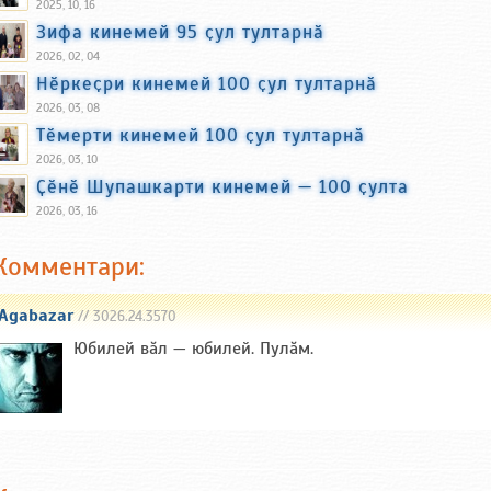
2025, 10, 16
Зифа кинемей 95 ҫул тултарнӑ
2026, 02, 04
Нӗркеҫри кинемей 100 ҫул тултарнӑ
2026, 03, 08
Тӗмерти кинемей 100 ҫул тултарнӑ
2026, 03, 10
Ҫӗнӗ Шупашкарти кинемей — 100 ҫулта
2026, 03, 16
Комментари:
Agabazar
// 3026.24.3570
Юбилей вăл — юбилей. Пулăм.