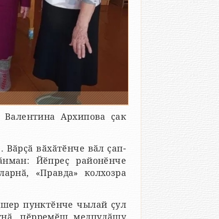
 Валентина Архипова ҫак
. Вӑрҫӑ вӑхӑтӗнче вӑл ҫап-
ӑнман: Йӗпреҫ районӗнче
арнӑ, «Правда» колхозра
дшер пунктӗнче чылай ҫул
тунӑ, пӗрремӗш медпулӑшу