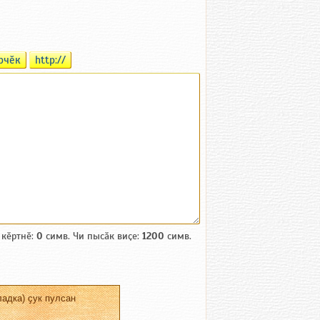
рчӗк
http://
 кӗртнӗ:
0
симв. Чи пысӑк виҫе:
1200
симв.
адка) ҫук пулсан