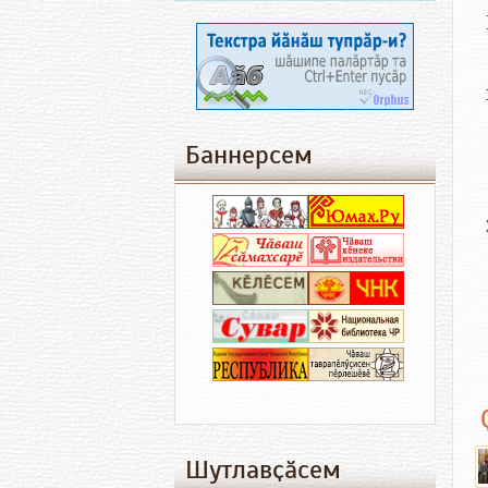
Баннерсем
Шутлавҫӑсем