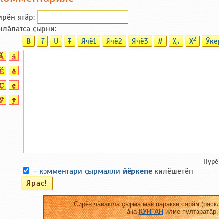
ирӗн ятӑp:
нлӑлатса ҫырни:
2
B
T
U
T
Ячӗ1
Ячӗ2
Ячӗ3
#
X
X
Ӳке
2
Пурӗ
-
комментари ҫырмалли
йӗркепе
килӗшетӗп
Сирӗн чӑвашла ҫырма май паракан сарӑм (раскл
ӑна
КУНТАН
илме пултаратӑр.