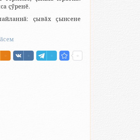
са ҫӳренӗ.
пайланнӑ: ҫывӑх ҫынсене
тӑсем