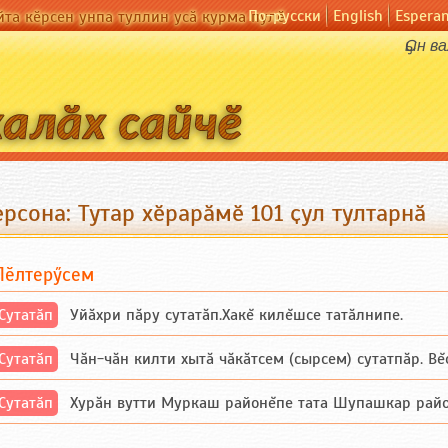
По-русски
English
Espera
йта кӗрсен унпа туллин усӑ курма пулӗ
Ҫын в
рсона: Тутар хӗрарӑмӗ 101 ҫул тултарнӑ
Пӗлтерӳсем
Сутатӑп
Уйăхри пăру сутатăп.Хакĕ килĕшсе татăлнипе.
Сутатӑп
Чăн-чăн килти хытă чăкăтсем (сырсем) сутатпăр. Вĕсе
Сутатӑп
Хурăн вутти Муркаш районĕпе тата Шупашкар районĕнч