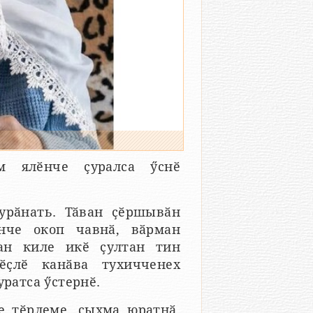
м ялӗнче ҫуралса ӳснӗ
урӑнать. Тӑван ҫӗршывӑн
нче окоп чавнӑ, вӑрман
тан киле икӗ ҫултан тин
ӗҫлӗ канӑва тухичченех
уратса ӳстернӗ.
е тӗрлеме, ҫыхма юратнӑ.