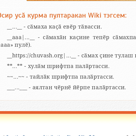
Эсир усӑ курма пултаракан Wiki тэгсем:
__...__ - сӑмаха каҫӑ евӗр тӑвасси.
__aaa|...__ - сӑмахӑн каҫине тепӗр сӑмахпа
«ааа» пулӗ).
__https://chuvash.org|...__ - сӑмах ҫине тулаш
**...** - хулӑм шрифтпа палӑртасси.
~~...~~ - тайлӑк шрифтпа палӑртасси.
___...___ - аялтан чӗрнӗ йӗрпе палӑртасси.