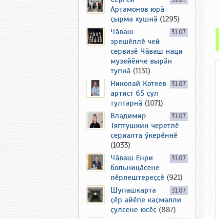
31.07
Артамонов юрӑ
ҫырма хушнӑ
(1295)
Чӑваш
31.07
эрешӗллӗ чей
сервизӗ Чӑваш наци
музейӗнче вырӑн
тупнӑ
(1131)
Николай Котеев
31.07
артист 65 ҫул
тултарнӑ
(1071)
Владимир
31.07
Тяптушкин черетлӗ
сериалта ӳкерӗннӗ
(1033)
Чӑваш Енри
31.07
больницӑсене
пӗрлештереҫҫӗ
(921)
Шупашкарта
31.07
ҫӗр айӗпе каҫмалли
ҫулсене юсӗҫ
(887)