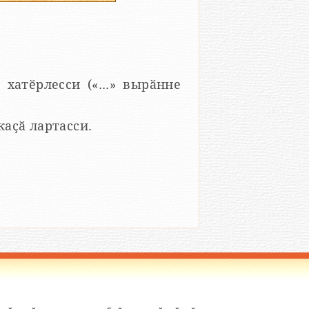
 хатӗрлесси («...» вырӑнне
 каҫӑ лартасси.