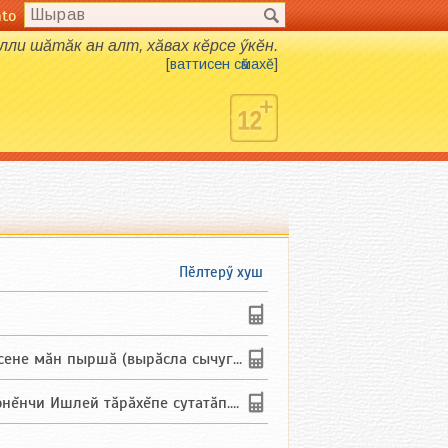
nto
алли шӑтӑк ан алт, хӑвах кӗрсе ӳкӗн.
[
ваттисен сӑмахӗ
]
Пӗлтерӳ хуш
не мăн пыршă (вырăсла сычуг) ...
и Ишлей тăрăхĕпе сутатăп. Ха...