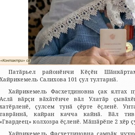
«Контактри» сӑн
Патӑрьел районӗнчи Кӗҫӗн Шӑнкӑрта
Хайрикемель Салихова 101 ҫул тултарнӑ.
Хайрикемель Фасхетдиновна ҫак ялтах п
Аслӑ вӑрҫи вӑхӑтӗнче вӑл Улатӑр ҫывӑхӗ
хатӗрленӗ, ҫулсем тунӑ ҫӗрте ӗҫленӗ. Ун
таврӑннӑ, кайран качча кайнӑ. Вӑл тив
«Гвардеец» колхозра ӗҫленӗ. Мӑшӑрӗпе 2 хӗр ҫ
Хайрикемель Фасхетдиновна ҫамрӑк чухн