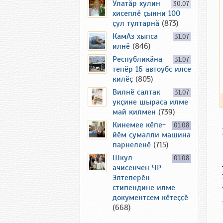
Улатӑр хулин
30.07
хисеплӗ ҫынни 100
ҫул тултарнӑ
(873)
КамАз хыпса
31.07
илнӗ
(846)
Республикӑна
31.07
тепӗр 16 автоубс илсе
килӗҫ
(805)
Вилнӗ салтак
31.07
укҫине шыраса илме
май килмен
(739)
Кинемее кӗпе-
01.08
йӗм ҫумалли машина
парнеленӗ
(715)
Шкул
01.08
ачисенчен ЧР
Элтеперӗн
стипендине илме
документсем кӗтеҫҫӗ
(668)