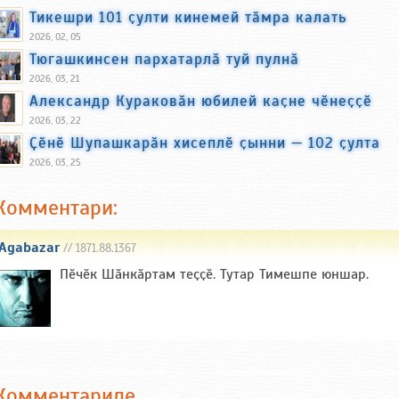
Тикешри 101 ҫулти кинемей тӑмра калать
2026, 02, 05
Тюгашкинсен пархатарлӑ туй пулнӑ
2026, 03, 21
Александр Кураковӑн юбилей каҫне чӗнеҫҫӗ
2026, 03, 22
Ҫӗнӗ Шупашкарӑн хисеплӗ ҫынни — 102 ҫулта
2026, 03, 25
Комментари:
Agabazar
// 1871.88.1367
Пӗчӗк Шӑнкӑртам теҫҫӗ. Тутар Тимешпе юншар.
Комментариле