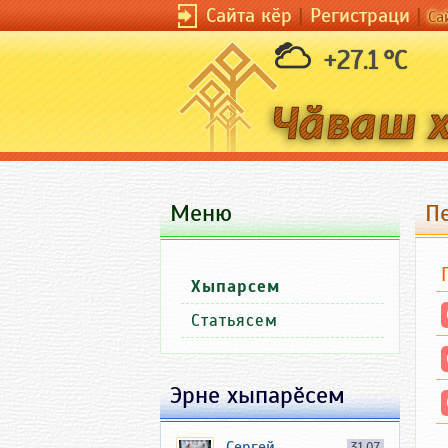
Сайта кӗр
|
Регистраци
|
Са
+27.1 °C
Меню
Пе
Хыпарсем
Статьясем
Эрне хыпарӗсем
Сергей