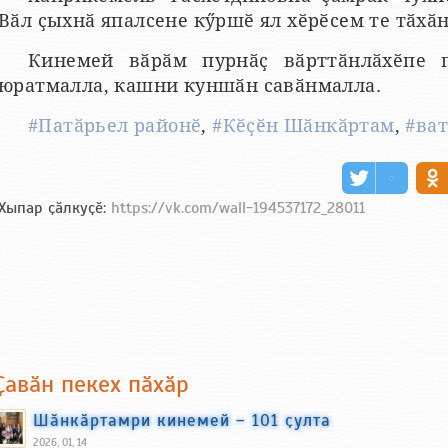
Вӑл ҫыхнӑ япалсене кӳршӗ ял хӗрӗсем те тӑхӑн
Кинемей вӑрӑм пурнӑҫ вӑрттӑнлӑхӗпе 
юратмалла, кашни куншӑн савӑнмалла.
#Патӑрьел районӗ
,
#Кӗҫӗн Шӑнкӑртам
,
#ва
Хыпар ҫӑлкуҫӗ:
https://vk.com/wall-194537172_28011
Ҫавӑн пекех пӑхӑр
Шӑнкӑртамри кинемей – 101 ҫулта
2026, 01, 14