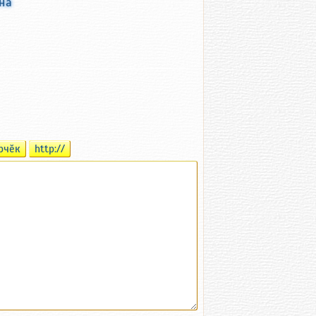
нӑ
рчӗк
http://