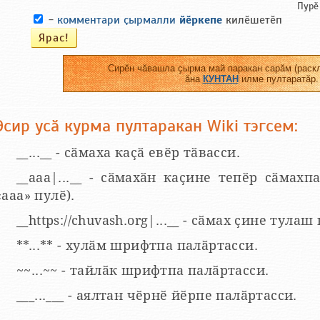
Пурӗ
-
комментари ҫырмалли
йӗркепе
килӗшетӗп
Сирӗн чӑвашла ҫырма май паракан сарӑм (раскл
ӑна
КУНТАН
илме пултаратӑр.
Эсир усӑ курма пултаракан Wiki тэгсем:
__...__ - сӑмаха каҫӑ евӗр тӑвасси.
__aaa|...__ - сӑмахӑн каҫине тепӗр сӑмахпа
«ааа» пулӗ).
__https://chuvash.org|...__ - сӑмах ҫине тулаш
**...** - хулӑм шрифтпа палӑртасси.
~~...~~ - тайлӑк шрифтпа палӑртасси.
___...___ - аялтан чӗрнӗ йӗрпе палӑртасси.