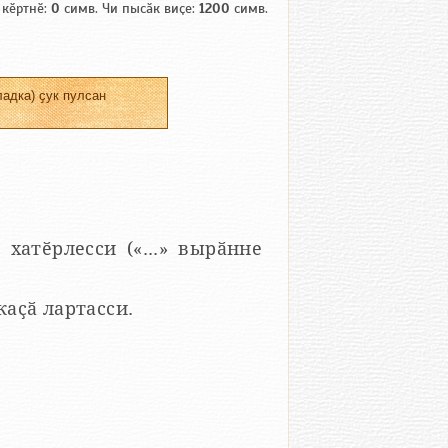
 кӗртнӗ:
0
симв. Чи пысӑк виҫе:
1200
симв.
адка) ҫук пулсан
 хатӗрлесси («...» вырӑнне
 каҫӑ лартасси.