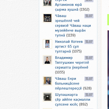
31.07
Артамонов юрӑ
ҫырма хушнӑ
(1302)
Чӑваш
31.07
эрешӗллӗ чей
сервизӗ Чӑваш наци
музейӗнче вырӑн
тупнӑ
(1139)
Николай Котеев
31.07
артист 65 ҫул
тултарнӑ
(1075)
Владимир
31.07
Тяптушкин черетлӗ
сериалта ӳкерӗннӗ
(1035)
Чӑваш Енри
31.07
больницӑсене
пӗрлештереҫҫӗ
(928)
Шупашкарта
31.07
ҫӗр айӗпе каҫмалли
ҫулсене юсӗҫ
(892)