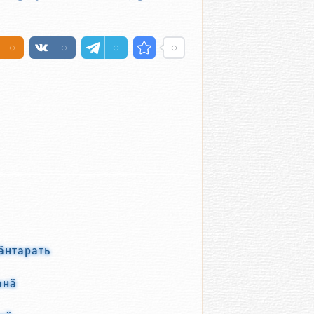
ӑнтарать
анӑ