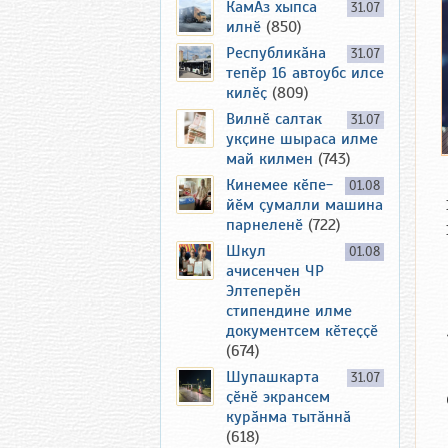
КамАз хыпса
31.07
илнӗ
(850)
Республикӑна
31.07
тепӗр 16 автоубс илсе
килӗҫ
(809)
Вилнӗ салтак
31.07
укҫине шыраса илме
май килмен
(743)
Кинемее кӗпе-
01.08
йӗм ҫумалли машина
парнеленӗ
(722)
Шкул
01.08
ачисенчен ЧР
Элтеперӗн
стипендине илме
документсем кӗтеҫҫӗ
(674)
Шупашкарта
31.07
ҫӗнӗ экрансем
курӑнма тытӑннӑ
(618)