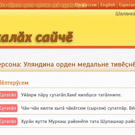
По-русски
English
Espera
йта кӗрсен унпа туллин усӑ курма пулӗ
Шаланкӑ 
ерсона: Уляндина орден медальне тивӗҫн
Пӗлтерӳсем
Сутатӑп
Уйăхри пăру сутатăп.Хакĕ килĕшсе татăлнипе.
Сутатӑп
Чăн-чăн килти хытă чăкăтсем (сырсем) сутатпăр. Вĕсе
Сутатӑп
Хурăн вутти Муркаш районĕпе тата Шупашкар районĕнч