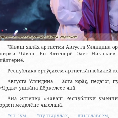
https://max.ru/oanikolaev/AZyLfkBefWE сӑнӳкерчӗкӗ
Чӑваш халӑх артистки Августа Уляндина ор
пирки Чӑваш Ен Элтеперӗ Олег Николаев
пӗлтернӗ.
Республика ертӳҫисем артисткӑн юбилей к
Августа Уляндина — ӑста юрӑҫ, педагог, п
«Ярды» ушкӑна йӗркелесе янӑ.
Ӑна Элтепер «Чӑваш Республики умӗнчи
орден медалӗпе чысланӑ.
#ят-сум
,
#пултарулӑх
,
#чыславсем