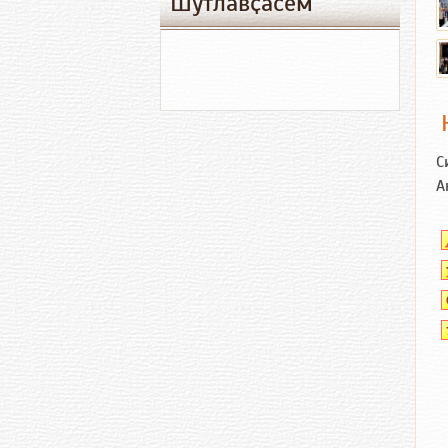
Шутлавҫӑсем
С
А