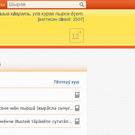
nto
шыв кӑларать, ула курак пырса ӗҫет.
[
ваттисен сӑмахӗ: 2507
]
ӗ
Пӗлтерӳ хуш
не мăн пыршă (вырăсла сычуг) ...
и Ишлей тăрăхĕпе сутатăп. Ха...