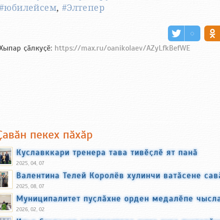
#юбилейсем
,
#Элтепер
Хыпар ҫӑлкуҫӗ:
https://max.ru/oanikolaev/AZyLfkBefWE
Ҫавӑн пекех пӑхӑр
Куславккари тренера тава тивӗҫлӗ ят панӑ
2025, 04, 07
Валентина Телей Королёв хулинчи ватӑсене сав
2025, 08, 07
Муниципалитет пуҫлӑхне орден медалӗпе чысл
2026, 02, 02