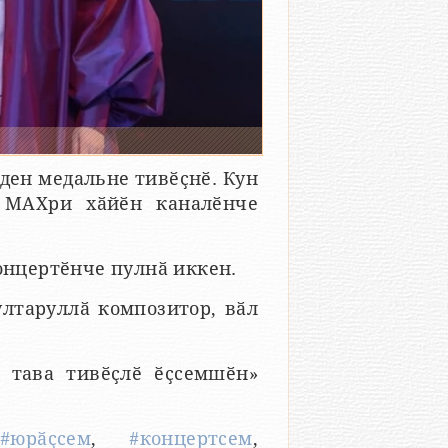
ден медальне тивӗҫнӗ. Кун
 МАХри хӑйӗн каналӗнче
онцертӗнче пулнӑ иккен.
ултаруллӑ композитор, вӑл
 тава тивӗҫлӗ ӗҫсемшӗн»
,
#юрӑҫсем
,
#концертсем
,