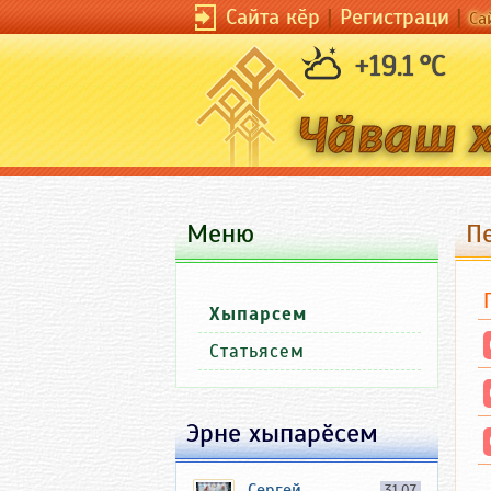
Сайта кӗр
|
Регистраци
|
Са
+19.1 °C
Меню
П
Хыпарсем
Статьясем
Эрне хыпарӗсем
Сергей