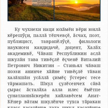
Ку чухнехи наци юхӑмӗн вӗри юнлӑ
кӗрешӳҫи, паллӑ тӗпчевҫӗ, ӑсчах, поэт,
публицист, таврапӗлӳҫӗ, филологи
наукисен кандидачӗ, доцент, Халӑх
академикӗ, Чӑваш Республикин аслӑ
шкулӑн тава тивӗҫлӗ ӗҫченӗ Виталий
Петрович Никитин – Станьял чӑваш
поэзи анинче хӑйне тивӗҫлӗ тӑван
халӑхшӑн усӑллӑ ҫимӗҫ ӳстерес тесе
тӑрмашать. Шкул ҫулӗсенчех сӑвӑ
ҫырас ӑсталӑха алла илес ӗмӗтпе
ҫунатланнӑскерӗн хайлавӗсем Анат-
Кӗнер вӑтам шкулӗнче тухса тӑракан
класс хаҫатӗнче тата шкул хаҫатӗнче