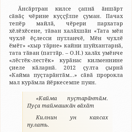
Ӑнсӑртран килсе ҫапнӑ ӑншӑрт
сӑвӑҫ чӗрине куҫҫӳлпе ҫуман. Пачах
тепӗр майлӑ, чӗрери пархатар
хӗлӗхӗсене, тӑван халӑхшӑн «Тата мӗн
чухлӗ ӗҫлесси путланчӗ, Мӗн чухлӗ
ӗмӗт» «хыр тӑрне» кайни шуйхантарнӑ,
тата тӑван (паттӑр. – О.Н.) халӑх умӗнче
«лӗстӗк-лестӗк» курӑнас килменнине
ҫиеле кӑларнӑ. 2012 ҫулта ҫырнӑ
«Кайма пуҫтарӑнтӑм...» сӑвӑ пророкла
мал курӑмла йӗркесемпе пуян.
«Кайма пуҫтарӑнтӑм.
Пуҫа таймашкӑн вӑхӑт
Килнин ун каясах
пулать.