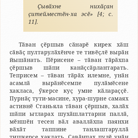
Ҫывӑхне нихӑҫан
ҫитейместӗн-ха эсӗ» [4; с.
11].
Тӑван ҫӗршыв сӑнарӗ кирек хӑш
сӑвӑҫ пултарулӑхӗнче те тивӗҫлӗ вырӑн
йышӑнать. Пӗрисене – тӑван тӑрӑхпа
ҫӗршыв шӑпи канӑҫсӑрлантарать.
Теприсем – тӑван тӑрӑх илемне, унӑн
асамлӑ вырӑнӗсемпе пулӑмӗсене
хакласа, ӳкерсе куҫ умне кӑлараҫҫӗ.
Пурнӑҫ тути-масине, хура-шурне самаях
астивнӗ Станьяла тӑван ҫӗршыв, халӑх
шӑпи ытларах шухӑшлаттарни паллӑ,
мӗншӗн тесен вӑл аваллӑхпа паянхи
вӑхӑт таппине танлаштаруллӑ
тишкерсе хаклать. Ҫавӑнпах пулӗ унӑн