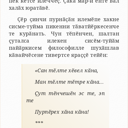
пек кӗтсе илеччӗҫ. Ҫакӑ мар-и ӗнтӗ вӑл
халӑх юратӑвӗ.
Ҫӗр ҫинчи пурнӑҫӑн илемӗпе хакне
сисме-туйма пикенни тӑватйӗркесенче
те курӑнать. Чун тӗпӗнчен, шалтан
ҫуталса илекен сисӗм-туйӑм
пайӑркисем философилле шухӑшлав
кӑвайчӗсене тивертсе яраҫҫӗ тейӗн:
«Сан тӗлте хӗвел кӑна,
Ман тӗлте тӗтре кӑна...
Ҫут тӗнчешӗн эс те, эп
те
Пурпӗрех хӑна кӑна!
***