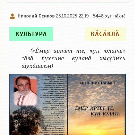
Николай Осипов
25.10.2025 22:19 | 5448 хут пӑхнӑ
КУЛЬТУРА
КӐСӐКЛӐ
(«Ӗмер иртет те, кун юлать»
сӑвӑ пуххине вуланӑ хыҫҫӑнхи
шухӑшсем)