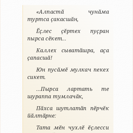
«Алпастӑ чунӑма
туртса ҫакасшӑн,
Ӗҫлес ҫӗртех пуҫран
пырса сӗкет…
Каллех сыватӑшра, аҫа
ҫапасшӑ!
Юн пусӑмӗ мулкач пекех
сикет.
…Пырса лартать те
шураппа тумлачӑк,
Пӑхса шутлатӑп пӗрчӗк
йӑлтӑрне:
Тата мӗн чухлӗ ӗҫлесси