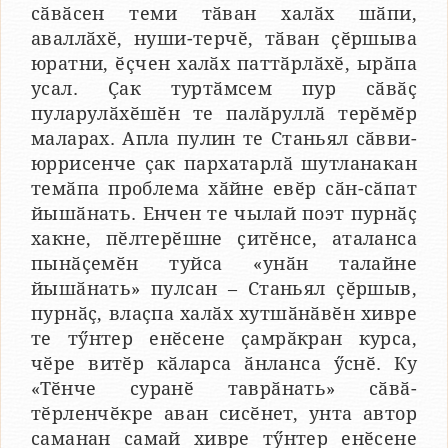
сӑвӑсен теми тӑван халӑх шӑпи,
аваллӑхӗ, нуши-терчӗ, тӑван ҫӗршыва
юратни, ӗҫчен халӑх паттӑрлӑхӗ, ырӑпа
усал. Ҫак туртӑмсем пур сӑвӑҫ
пуларулӑхӗшӗн те палӑруллӑ терӗмӗр
маларах. Апла пулин те Станьял сӑвви-
юррисенче ҫак пархатарлӑ шутланакан
темӑпа проблема хӑйне евӗр сӑн-сӑпат
йышӑнать. Енчен те чылай поэт пурнӑҫ
хакне, пӗлтерӗшне ҫитӗнсе, аталанса
пынӑҫемӗн туйса «унӑн талайне
йышӑнать» пулсан – Станьял ҫӗршыв,
пурнӑҫ, влаҫпа халӑх хутшӑнӑвӗн хивре
те тӳнтер енӗсене ҫамрӑкран курса,
чӗре витӗр кӑларса ӑнланса ӳснӗ. Ку
«Тӗнче суранӗ таврӑнать» сӑвӑ-
тӗрленчӗкре аван сисӗнет, унта автор
саманан самай хивре тӳнтер енӗсене