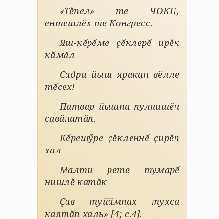
«Тӗпел» те ЧОКЦ,
ентешлӗх те Конгресс.
Яш-кӗрӗме ҫӗклерӗ ирӗк
кӑмӑл
Садри йыш яракан вӗлле
тӗсех!
Патвар йышпа пулнишӗн
савӑнатӑп.
Кӗрешӳре ҫӗкленнӗ ҫирӗп
хал
Малти рете тумарӗ
нишлӗ катӑк –
Ҫав туйӑмпах тухса
каятӑп халь» [4; с.4].