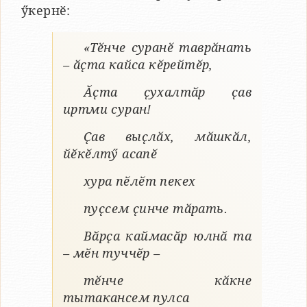
ӳкернӗ:
«Тӗнче суранӗ таврӑнать
– ӑҫта кайса кӗрейтӗр,
Ӑҫта ҫухалтӑр ҫав
иртми суран!
Ҫав выҫлӑх, мӑшкӑл,
йӗкӗлтӳ асапӗ
хура пӗлӗт пекех
пуҫсем ҫинче тӑрать.
Вӑрҫа каймасӑр юлнӑ та
– мӗн туччӗр –
тӗнче кӑкне
тытакансем пулса