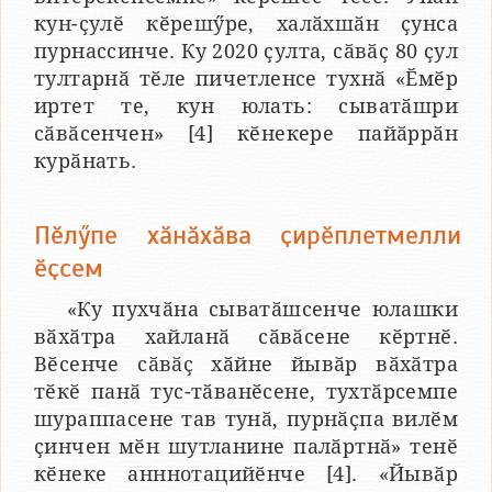
кун-ҫулӗ кӗрешӳре, халӑхшӑн ҫунса
пурнассинче. Ку 2020 ҫулта, сӑвӑҫ 80 ҫул
тултарнӑ тӗле пичетленсе тухнӑ «Ӗмӗр
иртет те, кун юлать: сыватӑшри
сӑвӑсенчен» [4] кӗнекере пайӑррӑн
курӑнать.
Пӗлӳпе хӑнӑхӑва ҫирӗплетмелли
ӗҫсем
«Ку пухчӑна сыватӑшсенче юлашки
вӑхӑтра хайланӑ сӑвӑсене кӗртнӗ.
Вӗсенче сӑвӑҫ хӑйне йывӑр вӑхӑтра
тӗкӗ панӑ тус-тӑванӗсене, тухтӑрсемпе
шураппасене тав тунӑ, пурнӑҫпа вилӗм
ҫинчен мӗн шутланине палӑртнӑ» тенӗ
кӗнеке анннотацийӗнче [4]. «Йывӑр