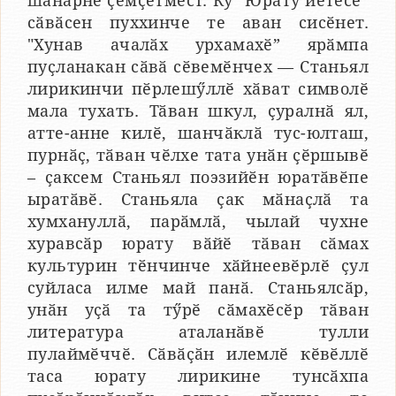
шӑнӑрне ҫемҫетмест. Ку “Юрату йӗтесӗ”
сӑвӑсен пуххинче те аван сисӗнет.
"Хунав ачалӑх урхамахӗ” ярӑмпа
пуҫланакан сӑвӑ сӗвемӗнчех — Станьял
лирикинчи пӗрлешӳллӗ хӑват символӗ
мала тухать. Тӑван шкул, ҫуралнӑ ял,
атте-анне килӗ, шанчӑклӑ тус-юлташ,
пурнӑҫ, тӑван чӗлхе тата унӑн ҫӗршывӗ
– ҫаксем Станьял поэзийӗн юратӑвӗпе
ыратӑвӗ. Станьяла ҫак мӑнаҫлӑ та
хумхануллӑ, парӑмлӑ, чылай чухне
хуравсӑр юрату вӑйӗ тӑван сӑмах
культурин тӗнчинче хӑйнеевӗрлӗ ҫул
суйласа илме май панӑ. Станьялсӑр,
унӑн уҫӑ та тӳрӗ сӑмахӗсӗр тӑван
литература аталанӑвӗ тулли
пулаймӗччӗ. Сӑвӑҫӑн илемлӗ кӗвӗллӗ
таса юрату лирикине тунсӑхпа