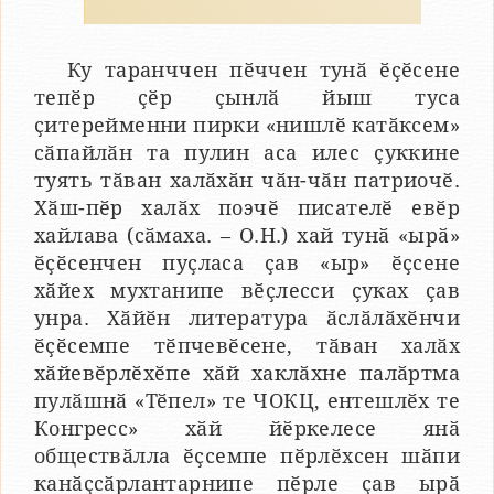
Ку таранччен пӗччен тунӑ ӗҫӗсене
тепӗр ҫӗр ҫынлӑ йыш туса
ҫитерейменни пирки «нишлӗ катӑксем»
сӑпайлӑн та пулин аса илес ҫуккине
туять тӑван халӑхӑн чӑн-чӑн патриочӗ.
Хӑш-пӗр халӑх поэчӗ писателӗ евӗр
хайлава (сӑмаха. – О.Н.) хай тунӑ «ырӑ»
ӗҫӗсенчен пуҫласа ҫав «ыр» ӗҫсене
хӑйех мухтанипе вӗҫлесси ҫуках ҫав
унра. Хӑйӗн литература ӑслӑлӑхӗнчи
ӗҫӗсемпе тӗпчевӗсене, тӑван халӑх
хӑйевӗрлӗхӗпе хӑй хаклӑхне палӑртма
пулӑшнӑ «Тӗпел» те ЧОКЦ, ентешлӗх те
Конгресс» хӑй йӗркелесе янӑ
обществӑлла ӗҫсемпе пӗрлӗхсен шӑпи
канӑҫсӑрлантарнипе пӗрле ҫав ырӑ