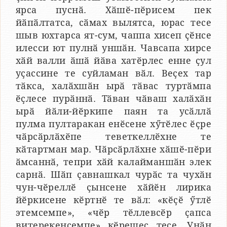
ярса пуснӑ. Хӑшӗ-пӗрисем пек
йӑпӑлтатса, сӑмах вылятса, юрас тесе
шыв юхтарса ят-сум, чаппа хисеп ҫӗнсе
илесси ют пулнӑ уншӑн. Чавсапа хирсе
хӑй валли ӑшӑ йӑва хатӗрлес енне ҫул
уҫассине те суйламан вӑл. Веҫех тар
тӑкса, халӑхшӑн ырӑ тӑвас туртӑмпа
ӗҫлесе пурӑннӑ. Тӑван чӑваш халӑхӑн
ырӑ йӑли-йӗркипе паян та усӑллӑ
пулма пултаракан енӗсене хӳтӗлес ӗҫре
чӑрсӑрлӑхӗпе теветкеллӗхне те
кӑтартман мар. Чӑрсӑрлӑхне хӑшӗ-пӗри
ӑмсаннӑ, тепри хӑй калайманшӑн элек
сарнӑ. Шӑп ҫавнашкал чурӑс та чухӑн
чун-чӗреллӗ ҫынсене хӑйӗн лирика
йӗркисене кӗртнӗ те вӑл: «кӗҫӗ ӳтлӗ
этемсемпе», «чӗр тӗллевсӗр ҫапса
витерекенсемпе» кӗрешес тесе. Унӑн