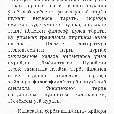
тӑван ҫӗршыв шӑпи ҫинчен шухӑша
ӳкнӗ хайлавӗсене философиллӗ тарӑн
шухӑш витерсе тӑрать, ҫыравҫӑ
вулакан куҫӗ умӗнче пурнӑҫ хаклӑхне
тӗплӗ пӗлекен философ пулса тӑрать.
Ку уйрӑмах гражданла лирикӑра аван
палӑрать. Илемлӗ литература
тӗллевӗсенчен пӗри, пурнӑҫ
хаклӑхӗсене халӑха ӑнлантарса унӑн
пурнӑҫне ҫӑмӑллатасси. Пурнӑҫри
тӗрлӗ самантпа пулӑма тӗрӗс ӑнланса
илме пулӑшас тӗллевпе ҫыравҫӑ
хайлавра философиллӗ тарӑн шухӑшлӑ
сӑнлӑхлӑ ӳкерчӗксем, тӗрлӗ
ситуацисем, шухӑшсем, каларӑшсем,
тӗслӗхсем усӑ курать.
«Калаҫатӑп ҫӗрӗм-шывӑмпа» ярӑмри