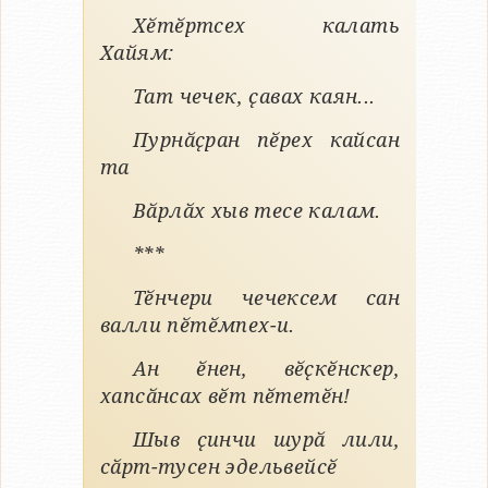
Хӗтӗртсех калать
Хайям:
Тат чечек, ҫавах каян...
Пурнӑҫран пӗрех кайсан
та
Вӑрлӑх хыв тесе калам.
***
Тӗнчери чечексем сан
валли пӗтӗмпех-и.
Ан ӗнен, вӗҫкӗнскер,
хапсӑнсах вӗт пӗтетӗн!
Шыв ҫинчи шурӑ лили,
сӑрт-тусен эдельвейсӗ