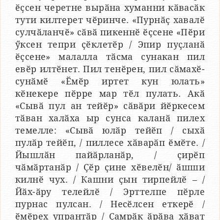
ӗҫсен черетне вырӑна хуманни кӑвасӑк
тути килтерет чӗринче. «Пурнӑҫ хавалӗ
сулчӑланчӗ» сӑвӑ пикеннӗ ӗҫсене «Пӗри
ӳксен тепри ҫӗклетӗр / Эпир пуҫланӑ
ӗҫсене» малалла тӑсма сунакан пил
евӗр илтӗнет. Пил тенӗрен, пил сӑмахӗ-
сунӑмӗ «Ӗмӗр иртет кун юлать»
кӗнекере пӗрре мар тӗл пулать. Акӑ
«Сывӑ пул ан тейӗр» сӑвӑри йӗркесем
тӑван халӑха ыр сунса каланӑ пилех
темелле: «Сывӑ юлӑр тейӗп / сыхӑ
пулӑр тейӗп, / пиллесе хӑварӑп ӗмӗте. /
Йышлӑн пайӑрланӑр, / ҫирӗп
чӑмӑртанӑр / Ҫӗр ҫине хӗвелӗн/ ӑшши
килнӗ чух. / Кашни ҫын тирпейлӗ – /
Йӑх-ӑру телейлӗ / Эрттелпе пӗрле
пурнас пулсан. / Несӗлсен еткерӗ /
ӗмӗрех упрантӑр / Ҫамрӑк ӑрӑва хӑват