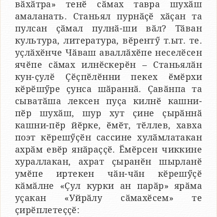
вӑхӑтра» тенӗ сӑмах тавра шухӑш
амаланать. Станьял пурнӑҫӗ хӑҫан та
пулсан ҫӑмал пулнӑ-ши вӑл? Тӑван
культура, литература, вӗрентӳ т.ыт. те.
уҫлӑхӗнче Чӑваш аваллӑхӗпе неселӗсен
ячӗпе сӑмах илнӗскерӗн – Станьялӑн
кун-ҫулӗ Ҫӗҫпӗлӗнни пекех ӗмӗрхи
кӗрӗшӳре ҫунса шӑраннӑ. Ҫавӑнпа та
сыватӑша лексен пуҫа килнӗ кашни-
пӗр шухӑш, шур хут ҫине ҫырӑннӑ
кашни-пӗр йӗрке, ӗмӗт, тӗллев, хавха
поэт кӗрешӳҫӗн сассине хулӑмлатакан
ахрӑм евӗр янӑраҫҫӗ. Ӗмӗрсен чиккине
хураллакан, ахрат ҫыранӗн шырланӗ
умӗпе иртекен чӑн-чӑн кӗрешӳҫӗ
кӑмӑлне «Ҫул курки ан парӑр» ярӑма
уҫакан «Уйрӑлу сӑмахӗсем» те
ҫирӗплетеҫҫӗ: