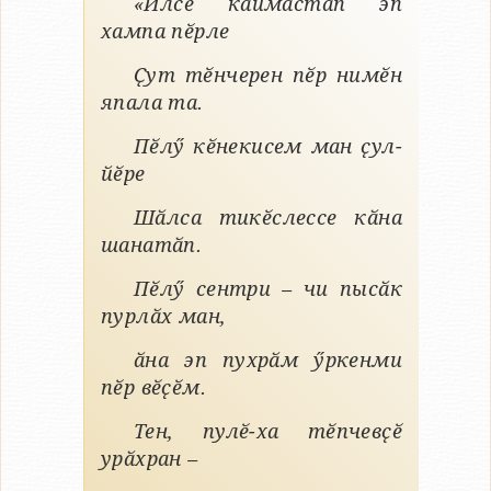
«Илсе каймастӑп эп
хампа пӗрле
Ҫут тӗнчерен пӗр нимӗн
япала та.
Пӗлӳ кӗнекисем ман ҫул-
йӗре
Шӑлса тикӗслессе кӑна
шанатӑп.
Пӗлӳ сентри – чи пысӑк
пурлӑх ман,
ӑна эп пухрӑм ӳркенми
пӗр вӗҫӗм.
Тен, пулӗ-ха тӗпчевҫӗ
урӑхран –