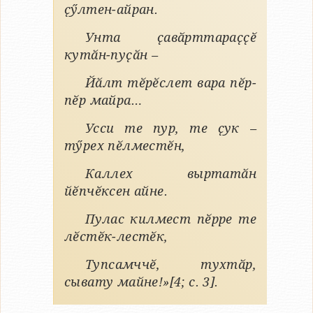
ҫӳлтен-айран.
Унта ҫавӑрттараҫҫӗ
кутӑн-пуҫӑн –
Йӑлт тӗрӗслет вара пӗр-
пӗр майра…
Усси те пур, те ҫук –
тӳрех пӗлместӗн,
Каллех выртатӑн
йӗпчӗксен айне.
Пулас килмест пӗрре те
лӗстӗк-лестӗк,
Тупсамччӗ, тухтӑр,
сывату майне!»[4; с. 3].