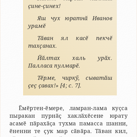
ҫине-ҫинех!
Яш чух юратнӑ Иванов
урамӗ
Тӑван ял касӗ пекчӗ
тахҫанах.
Йӑлтах халь урӑх.
Палласа пулмарӗ.
Тӗрме, чиркӳ, сыватӑш
ҫеҫ ҫавах!» [4; с. 7].
Ӗмӗртен-ӗмере, ламран-лама куҫса
пыракан пурнӑҫ хаклӑхӗсене юрату
асамӗ пӑрахӑҫа тухма памасса шанни,
ӗненни те ҫук мар сӑвӑра. Тӑван кил,