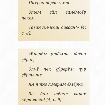
Нихҫан асран яман.
Этем вӑл вилӗмсӗр
пекех.
Тӑван ял-йыш савсан!» [4;
с. 8].
«Виҫрӗм утӑмпа чӑваш
ҫӗрне,
Элчӗ пек ҫӳрерӗм пур
ҫӗрте те.
Ял ятне ямарӑм ӗмӗрне,
Эп ӑна тӗнче варне
кӗртетӗп! [4; с. 9].