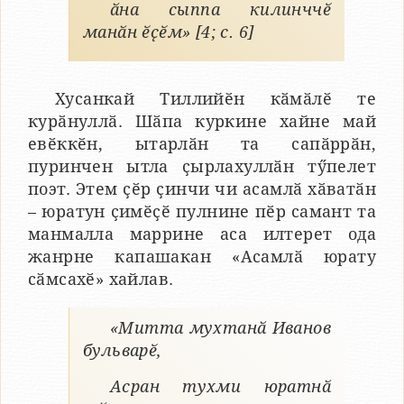
ӑна сыппа килинччӗ
манӑн ӗҫӗм» [4; с. 6]
Хусанкай Тиллийӗн кӑмӑлӗ те
курӑнуллӑ. Шӑпа куркине хайне май
евӗккӗн, ытарлӑн та сапӑррӑн,
пуринчен ытла ҫырлахуллӑн тӳпелет
поэт. Этем ҫӗр ҫинчи чи асамлӑ хӑватӑн
– юратун ҫимӗҫӗ пулнине пӗр самант та
манмалла маррине аса илтерет ода
жанрне капашакан «Асамлӑ юрату
сӑмсахӗ» хайлав.
«Митта мухтанӑ Иванов
бульварӗ,
Асран тухми юратнӑ