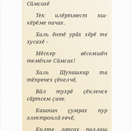
Сӑмсахӗ
Тек илӗртмест яш-
кӗрӗме пачах.
Халь ӗнтӗ урӑх хӗрӗ те
хусахӗ -
Мӗскер вӗсемшӗн
темӗнле Сӑмсах!
Халь Шупашкар та
тӗпренех ҫӗнелчӗ,
Вӑл тухрӗ ҫӗкленсе
сӑртсем ҫине.
Кашнин ҫумрах пур
электронлӑ евчӗ,
Килте ларсах паллаш