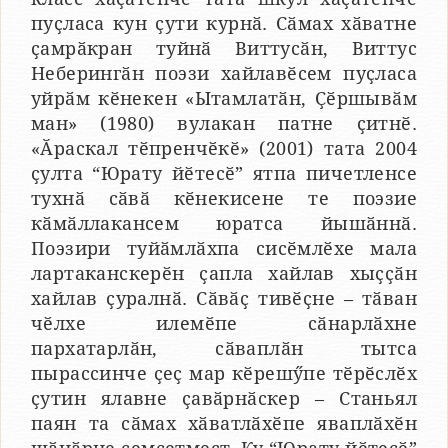
пуҫласа кун ҫути курнӑ. Сӑмах хӑватне
ҫамрӑкран туйнӑ Виттусӑн, Виттус
Неберингӑн поэзи хайлавӗсем пуҫласа
уйрӑм кӗнекен «Ытамлатӑн, Ҫӗршывӑм
ман» (1980) вулакан патне ҫитнӗ.
«Ӑраскал тӗпренчӗкӗ» (2001) тата 2004
ҫулта “Юрату йӗтесӗ” ятпа пичетленсе
тухнӑ сӑвӑ кӗнекисене те поэзие
кӑмӑллакансем юратса йышӑннӑ.
Поэзири туйӑмлӑхпа сисӗмлӗхе мала
лартаканскерӗн ҫапла хайлав хыҫҫӑн
хайлав ҫуралнӑ. Сӑвӑҫ тивӗҫне – тӑван
чӗлхе илемӗпе сӑнарлӑхне
пархатарлӑн, сӑваплӑн тытса
пырассинче ҫеҫ мар кӗрешӳпе тӗрӗслӗх
ҫутин ялавне ҫавӑрнӑскер – Станьял
паян та сӑмах хӑватлӑхӗпе яваплӑхӗн