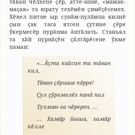
тӑван чӗлхепе ҫӗр, атте-анне, «мамак-
маҫак» та юрату техӗмӗн ҫимӗҫӗсемех.
Хӗвел питне ыр сунӑм-пулӑмпа килнӗ
ҫын ҫак таса ятсен ҫутине ҫӗре
ӳкермесӗр пурӑнма ӑнтӑлать. Станьял
та хӑй пурнӑҫӗн ҫӑлтӑрӗсене ӳкме
паман:
«…Ӑҫта кайсан та тӑван
кил,
Тӑван ҫӗршыв пӗрре!
Ҫул ҫӳремелӗх панӑ пил
Тухман-ха чӗререн. …
... Хамӑр йыша, хамӑр
кӗлле