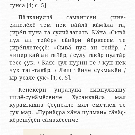
сунса [4; с. 5].
Пӑлхануллӑ самантсен ҫине-
ҫинелӗхӗ тем пек вӑйлӑ кӑмӑла та,
ҫирӗп чуна та сулчӑлатать. Кӑна «Сывӑ
пул ан тейӗр» сӑвӑри йӗркесем те
ҫирӗплетеҫҫӗ: «Сывӑ пул ан тейӗр, /
чипер кай ан тейӗр, / ҫулу такӑр пултӑр
теес ҫук. / Каяс ҫул пурин те / кун пек
чух тап-такӑр, / Леш тӗнче сукмакӗн /
ыр-усалӗ ҫук» [4; с. 5].
Кӗнекери уйрӑлупа сывпуллашу
пилӗ-сунӑмӗсенче Хусанкайла мал
курӑмлӑхпа Ҫеҫпӗлле мал ӗмӗтлӗх те
ҫук мар. «Пурнӑҫра хӑна пулман» сӑвӑҫ-
кӗрешӳҫӗн сӑмахӗсенче