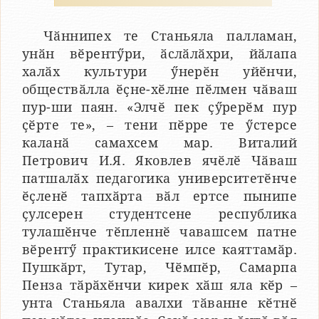
Чӑннипех те Станьяла палламан,
унӑн вӗрентӳри, ӑслӑлӑхри, йӑлапа
халӑх культури ӳнерӗн уйӗнчи,
обществӑлла ӗҫне-хӗлне пӗлмен чӑваш
пур-ши паян. «Элчӗ пек ҫӳрерӗм пур
ҫӗрте те», – тени пӗрре те ӳстерсе
каланӑ самахсем мар. Виталий
Петрович И.Я. Яковлев ячӗлӗ Чӑваш
патшалӑх педагогика университетӗнче
ӗҫленӗ тапхӑрта вӑл ертсе пынипе
ҫулсерен студентсене республика
тулашӗнче тӗпленнӗ чавашсем патне
вӗрентӳ практикисене илсе каяттамӑр.
Пушкӑрт, Тутар, Чӗмпӗр, Самарпа
Пенза тӑрӑхӗнчи кирек хӑш яла кӗр –
унта Станьяла авалхи тӑванне кӗтнӗ