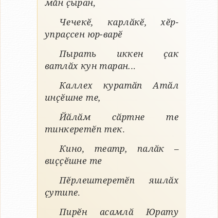
мӑн ҫыран,
Чечекӗ, карлӑкӗ, хӗр-
упраҫсен юр-варӗ
Пырать иккен ҫак
ватлӑх кун таран...
Каллех куратӑп Атӑл
инҫӗшне те,
Йӑлӑм сӑртне те
тинкеретӗп тек.
Кино, театр, палӑк –
виҫҫӗшне те
Пӗрлештеретӗп яшлӑх
ҫутипе.
Пирӗн асамлӑ Юрату