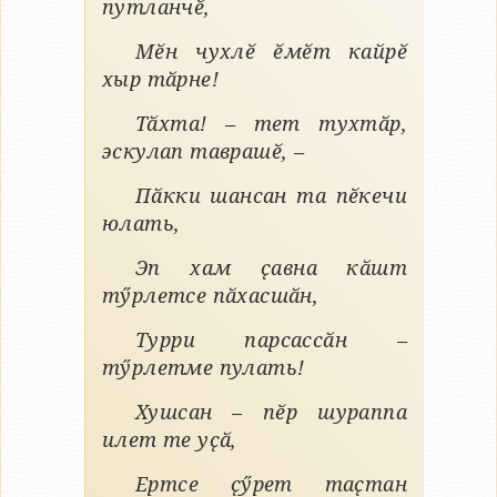
путланчӗ,
Мӗн чухлӗ ӗмӗт кайрӗ
хыр тӑрне!
Тӑхта! – тет тухтӑр,
эскулап таврашӗ, –
Пӑкки шансан та пӗкечи
юлать,
Эп хам ҫавна кӑшт
тӳрлетсе пӑхасшӑн,
Турри парсассӑн –
тӳрлетме пулать!
Хушсан – пӗр шураппа
илет те уҫӑ,
Ертсе ҫӳрет таҫтан