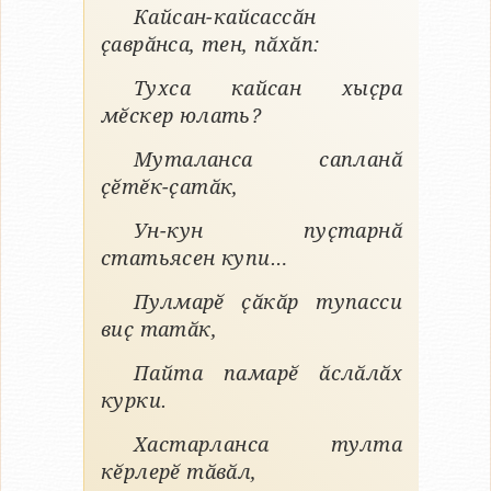
Кайсан-кайсассӑн
ҫаврӑнса, тен, пӑхӑп:
Тухса кайсан хыҫра
мӗскер юлать?
Муталанса сапланӑ
ҫӗтӗк-ҫатӑк,
Ун-кун пуҫтарнӑ
статьясен купи…
Пулмарӗ ҫӑкӑр тупасси
виҫ татӑк,
Пайта памарӗ ӑслӑлӑх
курки.
Хастарланса тулта
кӗрлерӗ тӑвӑл,