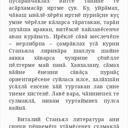
пусӑрӑнчӑклӑх витсе тӑнине те
асӑрхамасӑр иртме ҫук. Ку, уйрӑмах,
чӑваш ывӑлӗ-хӗрӗн иртнӗ пурнӑҫне куҫ
умне чӗрӗлле кӑларса тӑратакан, тарӑн
шухӑша яракан, витӗмлӗ хайлавӗсенче
аван курӑнать. Ирӗклӗ сӑвӑ меслечӗпе
– верлибрпа – ҫамрӑклах усӑ курни
Станьяла лирикӑра шаплун шайне
аякка хӑварса чунрине ҫӗнӗлле
пӗлтерме май панӑ. Хавхалану, сӑмах
вӑйне ӗненни сӑвӑҫа пурнӑҫ
ориентирӗсене суйласа илсе, халӑхшӑн
усӑллӑ енсене хӑй туртакан лав ҫине
тиеме хистенӗ. Лавӗ вара, чӑнниепех те
сулмаклӑ, никам туртаймиех пулса
кайнӑ.
Виталий Станьял литература ани
ҫинчи пӗрремӗш утӑмӗсенех сулмаклӑ