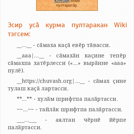
КУНТАН
илме
пултаратӑр.
Эсир усӑ курма пултаракан Wiki
тэгсем:
__...__ - сӑмаха каҫӑ евӗр тӑвасси.
__aaa|...__ - сӑмахӑн каҫине тепӗр
сӑмахпа хатӗрлесси («...» вырӑнне «ааа»
пулӗ).
__https://chuvash.org|...__ - сӑмах ҫине
тулаш каҫӑ лартасси.
**...** - хулӑм шрифтпа палӑртасси.
~~...~~ - тайлӑк шрифтпа палӑртасси.
___...___ - аялтан чӗрнӗ йӗрпе
палӑртасси.