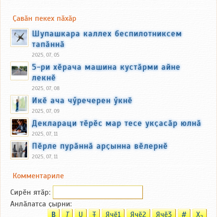
Ҫавӑн пекех пӑхӑр
Шупашкара каллех беспилотниксем
тапӑннӑ
2025, 07, 05
5-ри хӗрача машина кустӑрми айне
лекнӗ
2025, 07, 08
Икӗ ача чӳречерен ӳкнӗ
2025, 07, 09
Деклараци тӗрӗс мар тесе укҫасӑр юлнӑ
2025, 07, 11
Пӗрле пурӑннӑ арҫынна вӗлернӗ
2025, 07, 11
Комментариле
Сирӗн ятӑp:
Анлӑлатса ҫырни:
B
T
U
T
Ячӗ1
Ячӗ2
Ячӗ3
#
X