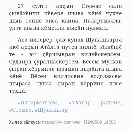
27 ҫулти арҫын Стемас сали
ҫывӑхӗнчи пӗвере шыва кӗнӗ чухне
шыв тӗпне анса кайнӑ. Палӑртмалла:
унта шыва кӗмелли вырӑн пулман.
Аса илтерер: ҫав кунах Шупашкарта
икӗ арҫын Атӑлта путса вилнӗ. Иккӗшӗ
те - ют ҫӗршывран килнӗскерсем,
Суданра ҫуралнӑскерсем. Вӗсем Мускав
ҫыран хӗрринче юраман вырӑнта шыва
кӗнӗ. Вӗсен виллисене водолазсем
шыраса тупса ҫыран хӗррине илсе
тухнӑ.
#пӑтӑрмахсем
,
#Улатӑр районӗ
,
#Стемас
,
#Шупашкар
Хыпар ҫӑлкуҫӗ:
https://vk.com/wall-17249389_14055