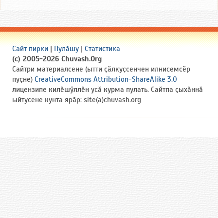
Сайт пирки
|
Пулӑшу
|
Статистика
(c) 2005-2026 Chuvash.Org
Сайтри материалсене (ытти ҫӑлкуҫсенчен илнисемсӗр
пуҫне)
CreativeCommons Attribution-ShareAlike 3.0
лицензипе килӗшӳллӗн усӑ курма пулать. Сайтпа ҫыхӑннӑ
ыйтусене кунта ярӑр: site(a)chuvash.org