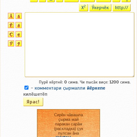
2
2
X
Ӳкерчӗк
http://
Пурӗ кӗртнӗ:
0
симв. Чи пысӑк виҫе:
1200
симв.
-
комментари ҫырмалли
йӗркепе
килӗшетӗп
Сирӗн чӑвашла
ҫырма май
паракан сарӑм
(раскладка) ҫук
пулсан ӑна