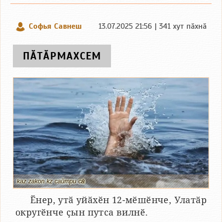
Софья Савнеш
13.07.2025 21:56 | 341 хут пӑхнӑ
ПӐТӐРМАХСЕМ
kaz.zakon.kz сайтри сӑн
Ӗнер, утӑ уйӑхӗн 12-мӗшӗнче, Улатӑр
округӗнче ҫын путса вилнӗ.