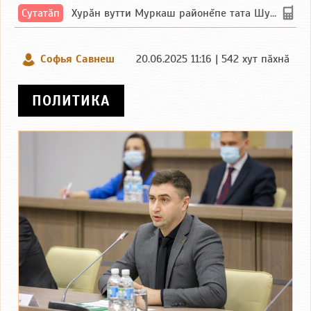
Сутатӑп
Хурăн вутти Муркаш районĕпе тата Шупашкар районĕнчи Ишлей тăрăхĕпе сутатăп. Ха...
Софья Савнеш
20.06.2025 11:16 | 542 хут пӑхнӑ
ПОЛИТИКА