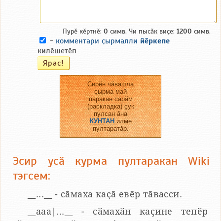
Пурӗ кӗртнӗ:
0
симв. Чи пысӑк виҫе:
1200
симв.
-
комментари ҫырмалли
йӗркепе
килӗшетӗп
Сирӗн чӑвашла
ҫырма май
паракан сарӑм
(раскладка) ҫук
пулсан ӑна
КУНТАН
илме
пултаратӑр.
Эсир усӑ курма пултаракан Wiki
тэгсем:
__...__ - сӑмаха каҫӑ евӗр тӑвасси.
__aaa|...__ - сӑмахӑн каҫине тепӗр