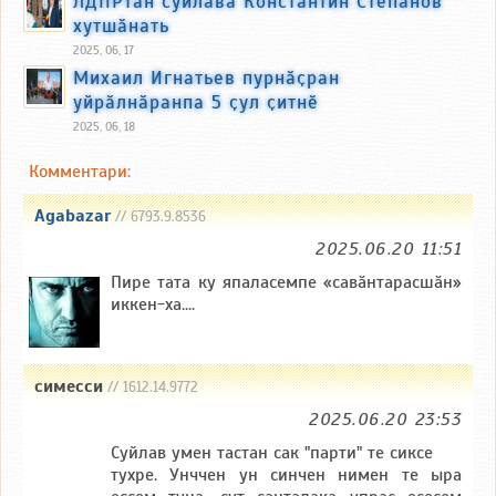
ЛДПРтан суйлава Константин Степанов
хутшӑнать
2025, 06, 17
Михаил Игнатьев пурнӑҫран
уйрӑлнӑранпа 5 ҫул ҫитнӗ
2025, 06, 18
Комментари:
Agabazar
// 6793.9.8536
2025.06.20 11:51
Пире тата ку япаласемпе «савӑнтарасшӑн»
иккен-ха....
симесси
// 1612.14.9772
2025.06.20 23:53
Суйлав умен тастан сак "парти" те сиксе
тухре. Унччен ун синчен нимен те ыра