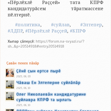
«Пӗрлӗхлӗ Раҫҫей» тата КПРФ
кандидатурӑсем тӑратмассене
пӗлтернӗ.
#политика
,
#суйлав
,
#Элтепер
,
#ЛДПР
,
#Пӗрлӗхлӗ Раҫҫей
,
#КПРФ
Хыпар ҫӑлкуҫӗ:
https://forum.na-svyazi.ru/?
sh...&p=20514918#entry20514918
Ҫавӑн пекех пӑхӑр
Ҫӗнӗ ҫын ертсе пырӗ
2025, 06, 03
Чӑваш Ен Элтеперне суйлӑпӑр
2025, 06, 10
Олег Николаевӑн кандидатурине
суйлавра КПРФ та ырлать
2025, 06, 10