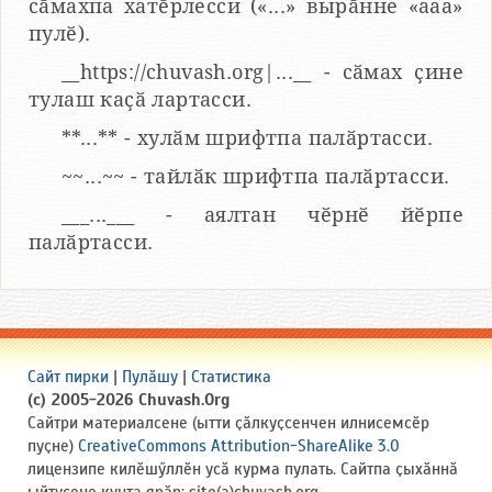
сӑмахпа хатӗрлесси («...» вырӑнне «ааа»
пулӗ).
__https://chuvash.org|...__ - сӑмах ҫине
тулаш каҫӑ лартасси.
**...** - хулӑм шрифтпа палӑртасси.
~~...~~ - тайлӑк шрифтпа палӑртасси.
___...___ - аялтан чӗрнӗ йӗрпе
палӑртасси.
Сайт пирки
|
Пулӑшу
|
Статистика
(c) 2005-2026 Chuvash.Org
Сайтри материалсене (ытти ҫӑлкуҫсенчен илнисемсӗр
пуҫне)
CreativeCommons Attribution-ShareAlike 3.0
лицензипе килӗшӳллӗн усӑ курма пулать. Сайтпа ҫыхӑннӑ
ыйтусене кунта ярӑр: site(a)chuvash.org