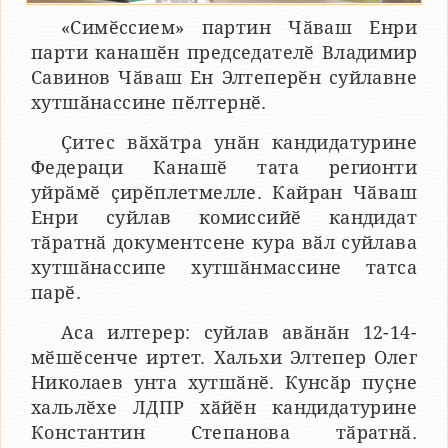
«Симӗссием» партин Чӑваш Енри
парти канашӗн председателӗ Владимир
Савинов Чӑваш Ен Элтеперӗн суйлавне
хутшӑнассине пӗлтернӗ.
Ҫитес вӑхӑтра унӑн кандидатурине
Федераци Канашӗ тата регионти
уйрӑмӗ ҫирӗплетмелле. Кайран Чӑваш
Енри суйлав комиссийӗ кандидат
тӑратнӑ документсене кура вӑл суйлава
хутшӑнассипе хутшӑнмассине татса
парӗ.
Аса илтерер: суйлав авӑнӑн 12-14-
мӗшӗсенче иртет. Хальхи Элтепер Олег
Николаев унта хутшӑнӗ. Кунсӑр пуҫне
хальлӗхе ЛДПР хӑйӗн кандидатурине
Константин Степанова тӑратнӑ.