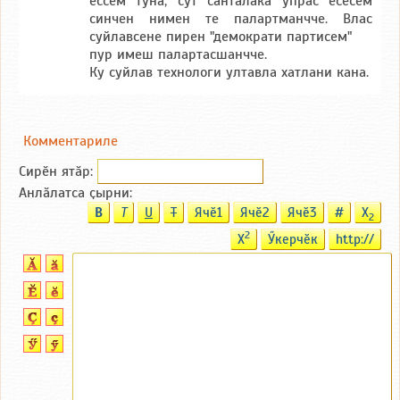
ессем туна, сут санталака упрас есесем
синчен нимен те палартманчче. Влас
суйлавсене пирен "демократи партисем"
пур имеш палартасшанчче.
Ку суйлав технологи ултавла хатлани кана.
Комментариле
Сирӗн ятӑp:
Анлӑлатса ҫырни:
B
T
U
T
Ячӗ1
Ячӗ2
Ячӗ3
#
X
2
2
X
Ӳкерчӗк
http://