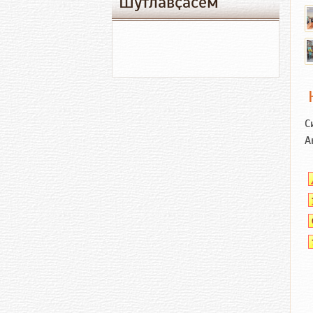
Шутлавҫӑсем
С
А