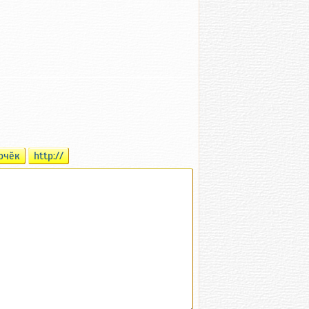
рчӗк
http://