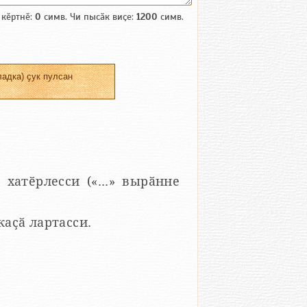
 кӗртнӗ:
0
симв. Чи пысӑк виҫе:
1200
симв.
адка) ҫук пулсан
 хатӗрлесси («...» вырӑнне
 каҫӑ лартасси.