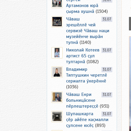
31.07
Артамонов юрӑ
ҫырма хушнӑ
(1304)
Чӑваш
31.07
эрешӗллӗ чей
сервизӗ Чӑваш наци
музейӗнче вырӑн
тупнӑ
(1140)
Николай Котеев
31.07
артист 65 ҫул
тултарнӑ
(1082)
Владимир
31.07
Тяптушкин черетлӗ
сериалта ӳкерӗннӗ
(1036)
Чӑваш Енри
31.07
больницӑсене
пӗрлештереҫҫӗ
(931)
Шупашкарта
31.07
ҫӗр айӗпе каҫмалли
ҫулсене юсӗҫ
(893)