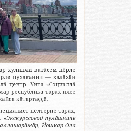
ар хулинчи ватӑсем пӗрле
ӗрле пухаканни — халӑхӑн
лӑ центр. Унта «Социаллӑ
мӑр республика тӑрӑх илсе
кайса кӑтартаҫҫӗ.
ециалист пӗлтернӗ тӑрӑх,
ӗ.
«Экскурссовод пулӑшнипе
паллашарӑмӑр, Йошкар Ола