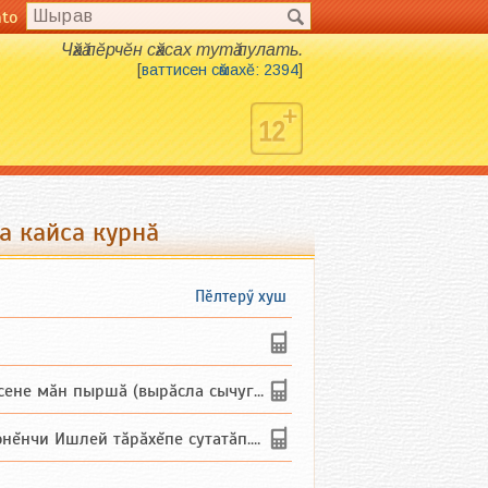
nto
Чӑхӑ пӗрчӗн сӑхсах тутӑ пулать.
[
ваттисен сӑмахӗ: 2394
]
а кайса курнӑ
Пӗлтерӳ хуш
не мăн пыршă (вырăсла сычуг) ...
и Ишлей тăрăхĕпе сутатăп. Ха...