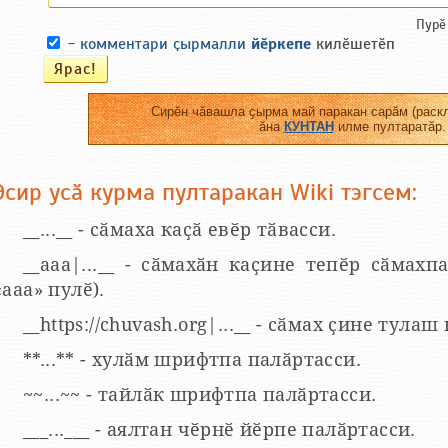
Пурӗ
-
комментари ҫырмалли
йӗркепе
килӗшетӗп
Сирӗн чӑвашла ҫырма май паракан сарӑм (раскл
ӑна
КУНТАН
илме пултаратӑр.
Эсир усӑ курма пултаракан Wiki тэгсем:
__...__ - сӑмаха каҫӑ евӗр тӑвасси.
__aaa|...__ - сӑмахӑн каҫине тепӗр сӑмахпа
«ааа» пулӗ).
__https://chuvash.org|...__ - сӑмах ҫине тулаш
**...** - хулӑм шрифтпа палӑртасси.
~~...~~ - тайлӑк шрифтпа палӑртасси.
___...___ - аялтан чӗрнӗ йӗрпе палӑртасси.