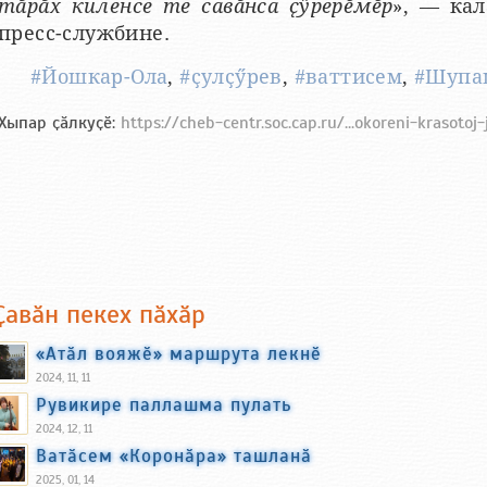
тӑрӑх киленсе те савӑнса ҫӳрерӗмӗр
», — кал
пресс-службине.
#Йошкар-Ола
,
#ҫулҫӳрев
,
#ваттисем
,
#Шупа
Хыпар ҫӑлкуҫӗ:
https://cheb-centr.soc.cap.ru/...okoreni-krasotoj
Ҫавӑн пекех пӑхӑр
«Атӑл вояжӗ» маршрута лекнӗ
2024, 11, 11
Рувикире паллашма пулать
2024, 12, 11
Ватӑсем «Коронӑра» ташланӑ
2025, 01, 14