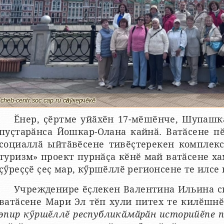
cheb-centr.soc.cap.ru сӑнӳкерчӗкӗ
Ӗнер, ҫӗртме уйӑхӗн 17-мӗшӗнче, Шупашк
пуҫтарӑнса Йошкар-Олана кайнӑ. Ватӑсене п
социаллӑ ыйтӑвӗсене тивӗҫтерекен комплекс
туризм» проект пурнӑҫа кӗнӗ май ватӑсене ха
ҫӳреҫҫӗ ҫеҫ мар, кӳршӗллӗ регионсене те илсе 
Учрежденире ӗҫлекен Валентина Ильина сп
ватӑсене Мари Эл тӗп хули питех те килӗшн
эпир кӳршӗллӗ республикӑмӑрӑн историйӗпе 