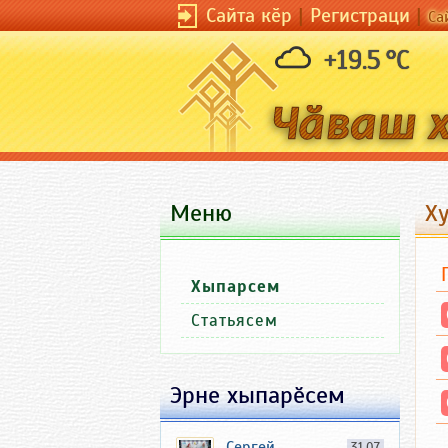
Сайта кӗр
|
Регистраци
|
Са
+19.5 °C
Меню
Х
Хыпарсем
Статьясем
Эрне хыпарӗсем
Сергей