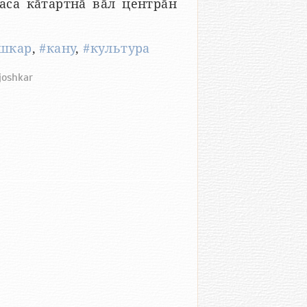
аса кӑтартнӑ вӑл центрӑн
шкар
,
#кану
,
#культура
-joshkar