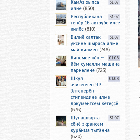
КамАз хыпса
31.07
илнӗ
(850)
Республикӑна
31.07
тепӗр 16 автоубс илсе
килӗҫ
(810)
Вилнӗ салтак
31.07
укҫине шыраса илме
май килмен
(748)
Кинемее кӗпе-
01.08
йӗм ҫумалли машина
парнеленӗ
(725)
Шкул
01.08
ачисенчен ЧР
Элтеперӗн
стипендине илме
документсем кӗтеҫҫӗ
(676)
Шупашкарта
31.07
ҫӗнӗ экрансем
курӑнма тытӑннӑ
(620)