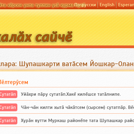
По-русски
English
Espera
йта кӗрсен унпа туллин усӑ курма пулӗ
улара: Шупашкарти ватӑсем Йошкар-Олан
Пӗлтерӳсем
Сутатӑп
Уйăхри пăру сутатăп.Хакĕ килĕшсе татăлнипе.
Сутатӑп
Чăн-чăн килти хытă чăкăтсем (сырсем) сутатпăр. Вĕсе
Сутатӑп
Хурăн вутти Муркаш районĕпе тата Шупашкар районĕнч