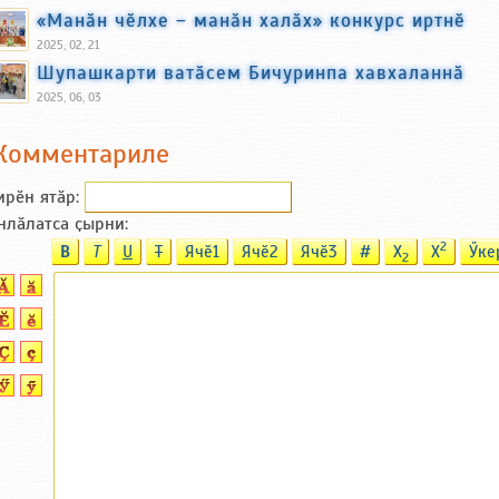
«Манӑн чӗлхе – манӑн халӑх» конкурс иртнӗ
2025, 02, 21
Шупашкарти ватӑсем Бичуринпа хавхаланнӑ
2025, 06, 03
Комментариле
ирӗн ятӑp:
нлӑлатса ҫырни:
2
B
T
U
T
Ячӗ1
Ячӗ2
Ячӗ3
#
X
X
Ӳке
2