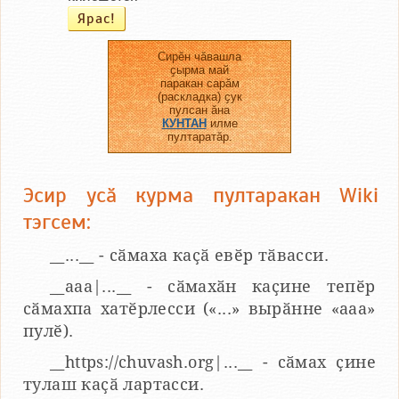
Сирӗн чӑвашла
ҫырма май
паракан сарӑм
(раскладка) ҫук
пулсан ӑна
КУНТАН
илме
пултаратӑр.
Эсир усӑ курма пултаракан Wiki
тэгсем:
__...__ - сӑмаха каҫӑ евӗр тӑвасси.
__aaa|...__ - сӑмахӑн каҫине тепӗр
сӑмахпа хатӗрлесси («...» вырӑнне «ааа»
пулӗ).
__https://chuvash.org|...__ - сӑмах ҫине
тулаш каҫӑ лартасси.