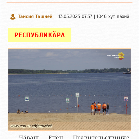
Таисия Ташней
13.05.2025 07:57 | 1046 хут пӑхнӑ
РЕСПУБЛИКӐРА
www.cap.ru сӑнӳкерчӗкӗ
Чӑваш Енӗн Правительствинче