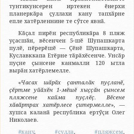
тунтикунсерен иртекен ӗнерхи
планеркӑра ҫуллахи кану тапхӑрне
епле хатӗрленнине те сӳтсе явнӑ.
Кӑҫал пирӗн республикӑра 8 пляж
уҫасшӑн, вӗсенчен 5-шӗ Шупашкарта
пулӗ, пӗрерӗшӗ — Ҫӗнӗ Шупашкарта,
Куславккапа Етӗрне тӑрӑхӗсенче. Унсӑр
пуҫне ҫынсене канмалли 120 ытла
вырӑн хатӗрлемелле.
«
Часах шӑрӑх ҫанталӑк пуҫланӗ,
ҫӗртме уйӑхӗн 1-мӗшӗ хыҫҫӑн ҫынсем
пляжсене кайма пуҫлӗҫ. Вӗсене
хӑвӑртрах хатӗрлесе ҫитермелле
», —
хушса каланӑ республика ертӳҫи Олег
Николаев.
#кану
,
#ҫулла
,
#пляжсем
,