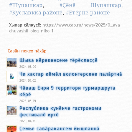
#Шупашкар
,
#Ҫӗнӗ Шупашкар
,
#Куславкка районӗ
,
#Етӗрне районӗ
Хыпар ҫӑлкуҫӗ:
https://www.cap.ru/news/2025/0...ava-
chuvashii-oleg-niko-1
Ҫавӑн пекех пӑхӑр
Шыва кӗрекенсене тӗрӗслеҫҫӗ
2024, 07, 09
Чи хастар кӗмӗл волонтерсене палӑртнӑ
2024, 10, 02
Чӑваш Енри 9 территори турмаршрута
кӗрӗ
2025, 03, 19
Республика кунӗнче гастрономи
фестивалӗ иртӗ
2025, 04, 11
Ҫемье ҫавӑракансем йышланнӑ