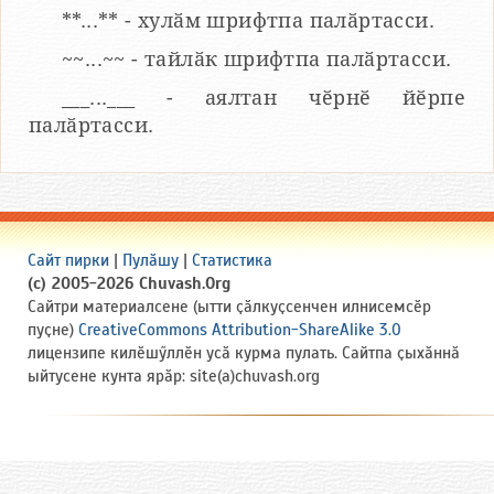
**...** - хулӑм шрифтпа палӑртасси.
~~...~~ - тайлӑк шрифтпа палӑртасси.
___...___ - аялтан чӗрнӗ йӗрпе
палӑртасси.
Сайт пирки
|
Пулӑшу
|
Статистика
(c) 2005-2026 Chuvash.Org
Сайтри материалсене (ытти ҫӑлкуҫсенчен илнисемсӗр
пуҫне)
CreativeCommons Attribution-ShareAlike 3.0
лицензипе килӗшӳллӗн усӑ курма пулать. Сайтпа ҫыхӑннӑ
ыйтусене кунта ярӑр: site(a)chuvash.org