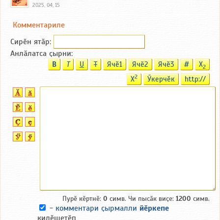
2025, 04, 15
Комментариле
Сирӗн ятӑp:
Анлӑлатса ҫырни:
B
T
U
T
Ячӗ1
Ячӗ2
Ячӗ3
#
X
2
2
X
Ӳкерчӗк
http://
Пурӗ кӗртнӗ:
0
симв. Чи пысӑк виҫе:
1200
симв.
-
комментари ҫырмалли
йӗркепе
килӗшетӗп