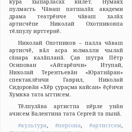
кура хыпарласах килет. Нумаях
пулмасть Чӑваш патшалӑх академи
драма театрӗнче чӑваш халӑх
артисчӗпе Николай Охотниковпа
тӗлпулу ирттернӗ.
Николай Охотников – палла чӑваш
артисчӗ, вӑл асра юлмалли чылай
сӑнара калӑпланӑ. Ҫав шутра Пётр
Осипован «Айтарӗнчи» Итупай,
Николай Терентьевӑн «Юратнӑран»
спектаклӗнчи Гаврил, Николай
Сидоровӑн «Хӗр ҫураҫма кайсан» ӗҫӗнчи
Хумкка тата ыттисем.
Тӗлпулӑва артистпа пӗрле унӑн
ачисем Валентина тата Сергей та пынӑ.
#культура
,
#персона
,
#артистсем
,