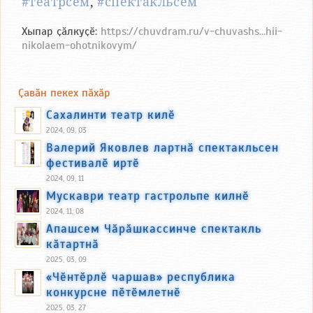
#театрсем
,
#спектакльсем
Хыпар ҫӑлкуҫӗ:
https://chuvdram.ru/v-chuvashs...hii-
nikolaem-ohotnikovym/
Ҫавӑн пекех пӑхӑр
Сахалинти театр килӗ
2024, 09, 03
Валерий Яковлев лартнӑ спектакльсен
фестивалӗ иртӗ
2024, 09, 11
Мускаври театр гастрольпе килнӗ
2024, 11, 08
Апашсем Чӑрӑшкассинче спектакль
кӑтартнӑ
2025, 03, 09
«Чӗнтӗрлӗ чаршав» республика
конкурсне пӗтӗмлетнӗ
2025, 03, 27