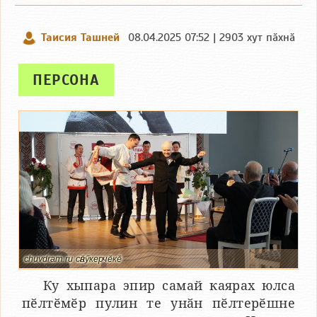
Таисия Ташней
08.04.2025 07:52 | 2903 хут пӑхнӑ
ПЕРСОНА
chuvdram.ru сӑнӳкерчӗкӗ
Ку хыпара эпир самай каярах юлса
пӗлтӗмӗр пулин те унӑн пӗлтерӗшне