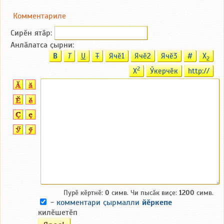
Комментариле
Сирӗн ятӑp:
Анлӑлатса ҫырни:
B
T
U
T
Ячӗ1
Ячӗ2
Ячӗ3
#
X
2
2
X
Ӳкерчӗк
http://
Пурӗ кӗртнӗ:
0
симв. Чи пысӑк виҫе:
1200
симв.
-
комментари ҫырмалли
йӗркепе
килӗшетӗп