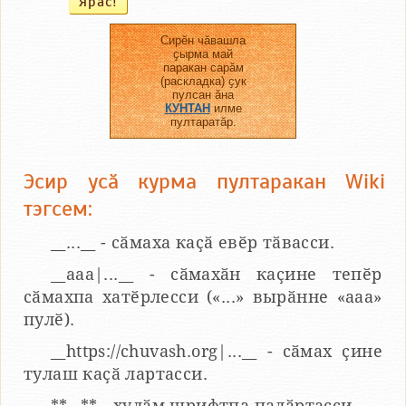
Сирӗн чӑвашла
ҫырма май
паракан сарӑм
(раскладка) ҫук
пулсан ӑна
КУНТАН
илме
пултаратӑр.
Эсир усӑ курма пултаракан Wiki
тэгсем:
__...__ - сӑмаха каҫӑ евӗр тӑвасси.
__aaa|...__ - сӑмахӑн каҫине тепӗр
сӑмахпа хатӗрлесси («...» вырӑнне «ааа»
пулӗ).
__https://chuvash.org|...__ - сӑмах ҫине
тулаш каҫӑ лартасси.
**...** - хулӑм шрифтпа палӑртасси.