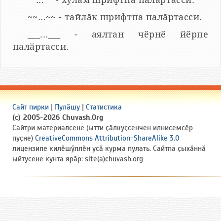
~~...~~ - тайлӑк шрифтпа палӑртасси.
___...___ - аялтан чӗрнӗ йӗрпе
палӑртасси.
Сайт пирки
|
Пулӑшу
|
Статистика
(c) 2005-2026 Chuvash.Org
Сайтри материалсене (ытти ҫӑлкуҫсенчен илнисемсӗр
пуҫне)
CreativeCommons Attribution-ShareAlike 3.0
лицензипе килӗшӳллӗн усӑ курма пулать. Сайтпа ҫыхӑннӑ
ыйтусене кунта ярӑр: site(a)chuvash.org