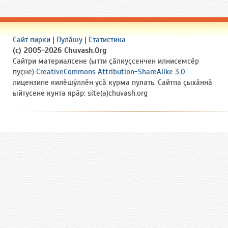
Сайт пирки
|
Пулӑшу
|
Статистика
(c) 2005-2026 Chuvash.Org
Сайтри материалсене (ытти ҫӑлкуҫсенчен илнисемсӗр
пуҫне)
CreativeCommons Attribution-ShareAlike 3.0
лицензипе килӗшӳллӗн усӑ курма пулать. Сайтпа ҫыхӑннӑ
ыйтусене кунта ярӑр: site(a)chuvash.org