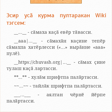
Эсир усӑ курма пултаракан Wiki
тэгсем:
__...__ - сӑмаха каҫӑ евӗр тӑвасси.
__aaa|...__ - сӑмахӑн каҫине тепӗр
сӑмахпа хатӗрлесси («...» вырӑнне «ааа»
пулӗ).
__https://chuvash.org|...__ - сӑмах ҫине
тулаш каҫӑ лартасси.
**...** - хулӑм шрифтпа палӑртасси.
~~...~~ - тайлӑк шрифтпа палӑртасси.
___...___ - аялтан чӗрнӗ йӗрпе
палӑртасси.