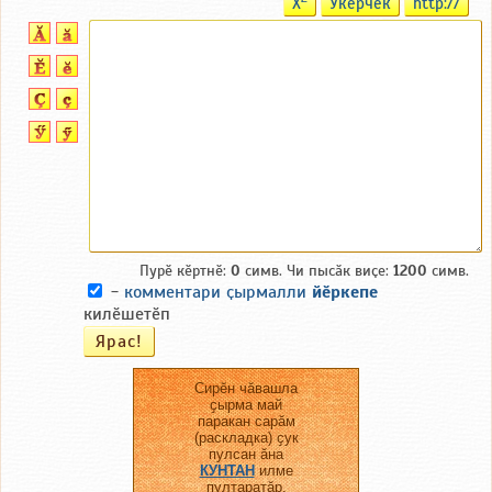
X
Ӳкерчӗк
http://
Пурӗ кӗртнӗ:
0
симв. Чи пысӑк виҫе:
1200
симв.
-
комментари ҫырмалли
йӗркепе
килӗшетӗп
Сирӗн чӑвашла
ҫырма май
паракан сарӑм
(раскладка) ҫук
пулсан ӑна
КУНТАН
илме
пултаратӑр.