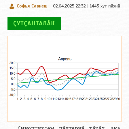
Софья Савнеш
02.04.2025 22:32 | 1445 хут пӑхнӑ
ҪУТҪАНТАЛӐК
Синоптиксем пӗлтернӗ тӑрӑх, ака