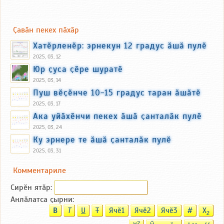
Ҫавӑн пекех пӑхӑр
Хатӗрленӗр: эрнекун 12 градус ӑшӑ пулӗ
2025, 03, 12
Юр ҫуса ҫӗре шуратӗ
2025, 03, 14
Пуш вӗҫӗнче 10-15 градус таран ӑшӑтӗ
2025, 03, 17
Ака уйӑхӗнчи пекех ӑшӑ ҫанталӑк пулӗ
2025, 03, 24
Ку эрнере те ӑшӑ ҫанталӑк пулӗ
2025, 03, 31
Комментариле
Сирӗн ятӑp:
Анлӑлатса ҫырни:
B
T
U
T
Ячӗ1
Ячӗ2
Ячӗ3
#
X
2
2