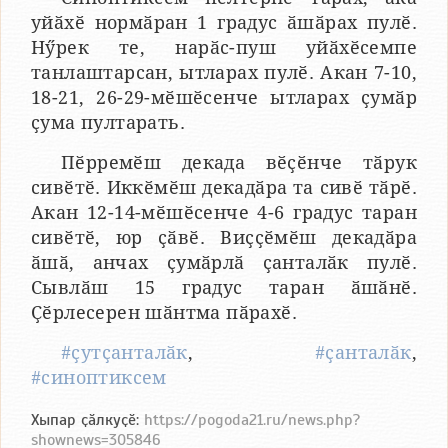
уйӑхӗ нормӑран 1 градус ӑшӑрах пулӗ.
Нӳрек те, нарӑс-пуш уйӑхӗсемпе
танлаштарсан, ытларах пулӗ. Акан 7-10,
18-21, 26-29-мӗшӗсенче ытларах ҫумӑр
ҫума пултарать.
Пӗрремӗш декада вӗҫӗнче тӑрук
сивӗтӗ. Иккӗмӗш декадӑра та сивӗ тӑрӗ.
Акан 12-14-мӗшӗсенче 4-6 градус таран
сивӗтӗ, юр ҫӑвӗ. Виҫҫӗмӗш декадӑра
ӑшӑ, анчах ҫумӑрлӑ ҫанталӑк пулӗ.
Сывлӑш 15 градус таран ӑшӑнӗ.
Ҫӗрлесерен шӑнтма пӑрахӗ.
#ҫутҫанталӑк
,
#ҫанталӑк
,
#синоптиксем
Хыпар ҫӑлкуҫӗ:
https://pogoda21.ru/news.php?
shownews=305846