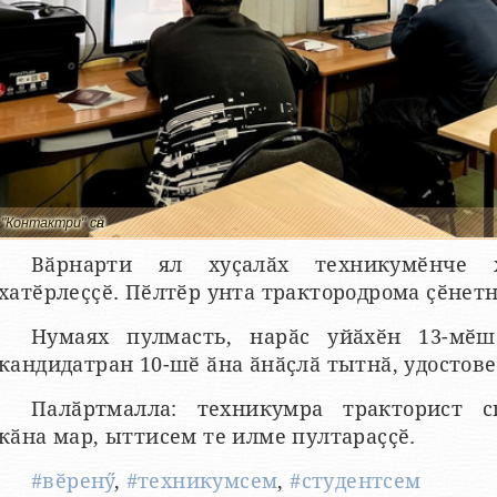
"Контактри" сӑн
Вӑрнарти ял хуҫалӑх техникумӗнче х
хатӗрлеҫҫӗ. Пӗлтӗр унта трактородрома ҫӗнетн
Нумаях пулмасть, нарӑс уйӑхӗн 13-мӗш
кандидатран 10-шӗ ӑна ӑнӑҫлӑ тытнӑ, удостов
Палӑртмалла: техникумра тракторист с
кӑна мар, ыттисем те илме пултараҫҫӗ.
#вӗренӳ
,
#техникумсем
,
#студентсем