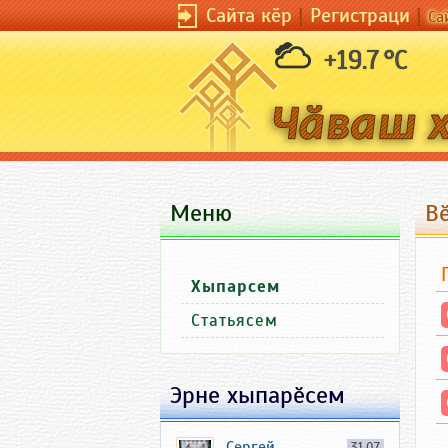
Сайта кӗр
|
Регистраци
|
Са
+19.7 °C
Меню
В
Хыпарсем
Статьясем
Эрне хыпарӗсем
Сергей