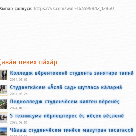
Хыпар ҫӑлкуҫӗ:
https://vk.com/wall-163599942_12960
Ҫавӑн пекех пӑхӑр
Колледж вӗрентекенӗ студента занятире тапнӑ
2024, 03, 02
Студенткӑсем «Ӑслӑ сад» шутласа кӑларнӑ
2024, 05, 24
Педколледж студенчӗсем килтен вӗренӗҫ
2024, 10, 10
5 техникума пӗрлештерес ӗҫ кӗҫех вӗҫленӗ
2025, 02, 10
Чӑваш студенчӗсем тинӗсе мазутран тасатаҫҫӗ