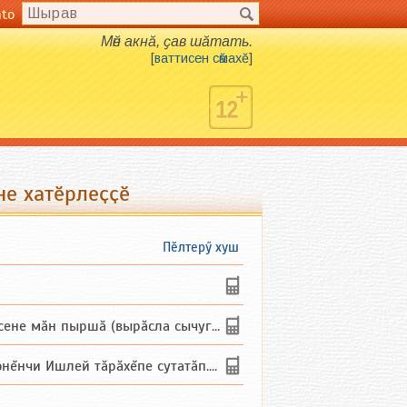
nto
Мӗн акнӑ, ҫав шӑтать.
[
ваттисен сӑмахӗ
]
не хатӗрлеҫҫӗ
Пӗлтерӳ хуш
не мăн пыршă (вырăсла сычуг) ...
и Ишлей тăрăхĕпе сутатăп. Ха...