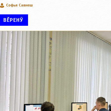
Софья Савнеш
ВӖРЕНӲ