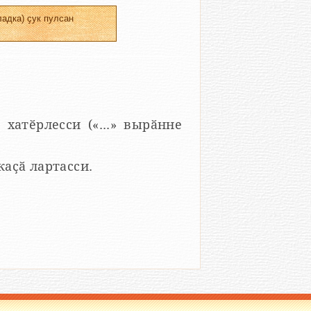
адка) ҫук пулсан
 хатӗрлесси («...» вырӑнне
 каҫӑ лартасси.