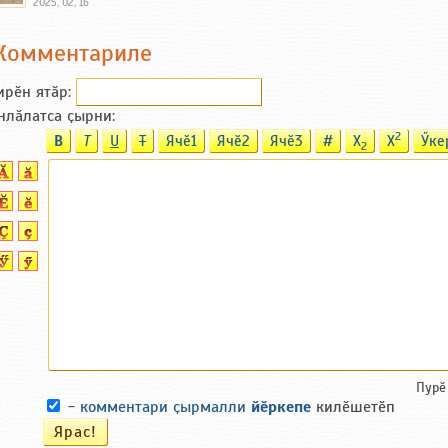
2025, 02, 16
Комментариле
ирӗн ятӑp:
нлӑлатса ҫырни:
2
B
T
U
T
Ячӗ1
Ячӗ2
Ячӗ3
#
X
X
Ӳке
2
Пурӗ
-
комментари ҫырмалли
йӗркепе
килӗшетӗп