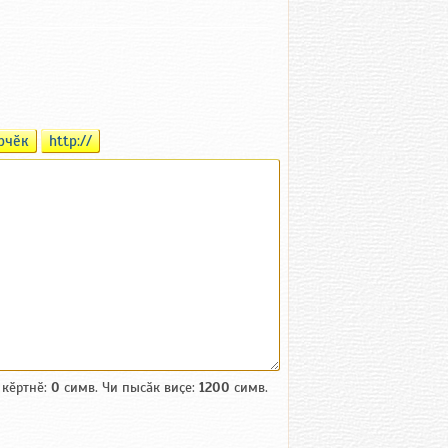
рчӗк
http://
 кӗртнӗ:
0
симв. Чи пысӑк виҫе:
1200
симв.