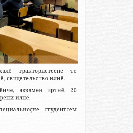
алӗ трактористсене те
ӗ, свидетельство илнӗ.
ӗнче, экзамен иртнӗ. 20
ерени илнӗ.
пециальноҫне студентсем