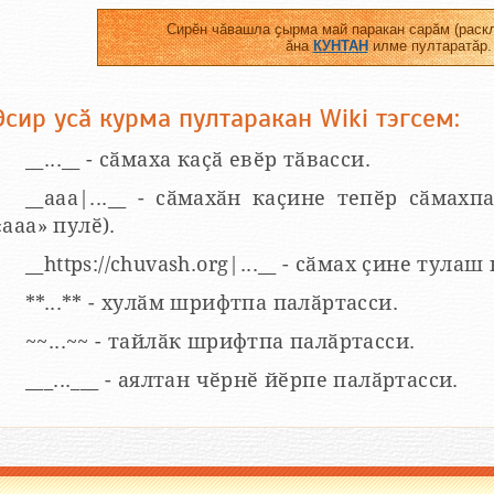
Сирӗн чӑвашла ҫырма май паракан сарӑм (раскл
ӑна
КУНТАН
илме пултаратӑр.
Эсир усӑ курма пултаракан Wiki тэгсем:
__...__ - сӑмаха каҫӑ евӗр тӑвасси.
__aaa|...__ - сӑмахӑн каҫине тепӗр сӑмахпа
«ааа» пулӗ).
__https://chuvash.org|...__ - сӑмах ҫине тулаш
**...** - хулӑм шрифтпа палӑртасси.
~~...~~ - тайлӑк шрифтпа палӑртасси.
___...___ - аялтан чӗрнӗ йӗрпе палӑртасси.