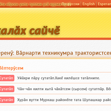
По-русски
English
Espera
йта кӗрсен унпа туллин усӑ курма пулӗ
ӗренӳ: Вӑрнарти техникумра трактористсе
Пӗлтерӳсем
Сутатӑп
Уйăхри пăру сутатăп.Хакĕ килĕшсе татăлнипе.
Сутатӑп
Чăн-чăн килти хытă чăкăтсем (сырсем) сутатпăр. Вĕсе
Сутатӑп
Хурăн вутти Муркаш районĕпе тата Шупашкар районĕнч