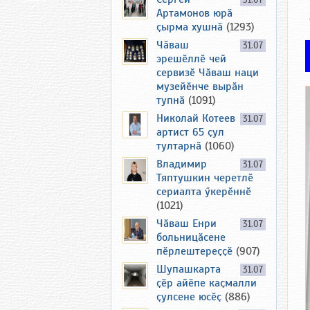
31.07
Артамонов юрӑ
ҫырма хушнӑ
(1293)
Чӑваш
31.07
эрешӗллӗ чей
сервизӗ Чӑваш наци
музейӗнче вырӑн
тупнӑ
(1091)
Николай Котеев
31.07
артист 65 ҫул
тултарнӑ
(1060)
Владимир
31.07
Тяптушкин черетлӗ
сериалта ӳкерӗннӗ
(1021)
Чӑваш Енри
31.07
больницӑсене
пӗрлештереҫҫӗ
(907)
Шупашкарта
31.07
ҫӗр айӗпе каҫмалли
ҫулсене юсӗҫ
(886)