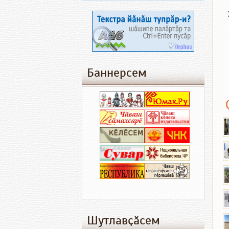
Баннерсем
Шутлавҫӑсем