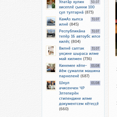
Улатӑр хулин
30.07
хисеплӗ ҫынни 100
ҫул тултарнӑ
(873)
КамАз хыпса
31.07
илнӗ
(845)
Республикӑна
31.07
тепӗр 16 автоубс илсе
килӗҫ
(804)
Вилнӗ салтак
31.07
укҫине шыраса илме
май килмен
(736)
Кинемее кӗпе-
01.08
йӗм ҫумалли машина
парнеленӗ
(687)
Шкул
01.08
ачисенчен ЧР
Элтеперӗн
стипендине илме
документсем кӗтеҫҫӗ
(660)