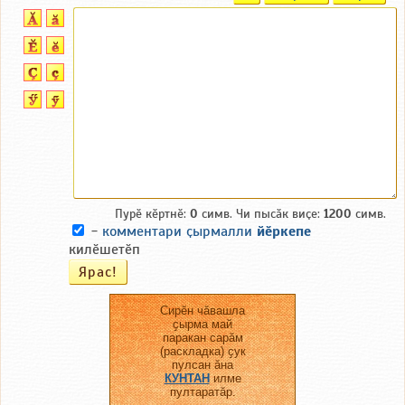
Пурӗ кӗртнӗ:
0
симв. Чи пысӑк виҫе:
1200
симв.
-
комментари ҫырмалли
йӗркепе
килӗшетӗп
Сирӗн чӑвашла
ҫырма май
паракан сарӑм
(раскладка) ҫук
пулсан ӑна
КУНТАН
илме
пултаратӑр.