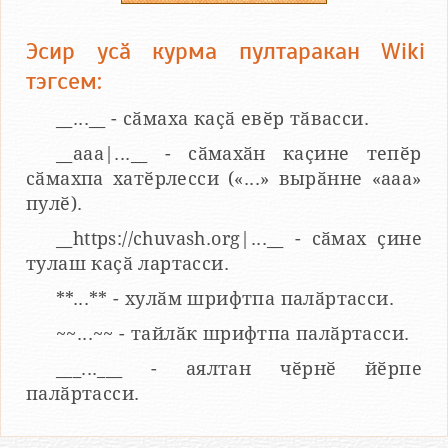
Эсир усӑ курма пултаракан Wiki
тэгсем:
__...__ - сӑмаха каҫӑ евӗр тӑвасси.
__aaa|...__ - сӑмахӑн каҫине тепӗр
сӑмахпа хатӗрлесси («...» вырӑнне «ааа»
пулӗ).
__https://chuvash.org|...__ - сӑмах ҫине
тулаш каҫӑ лартасси.
**...** - хулӑм шрифтпа палӑртасси.
~~...~~ - тайлӑк шрифтпа палӑртасси.
___...___ - аялтан чӗрнӗ йӗрпе
палӑртасси.