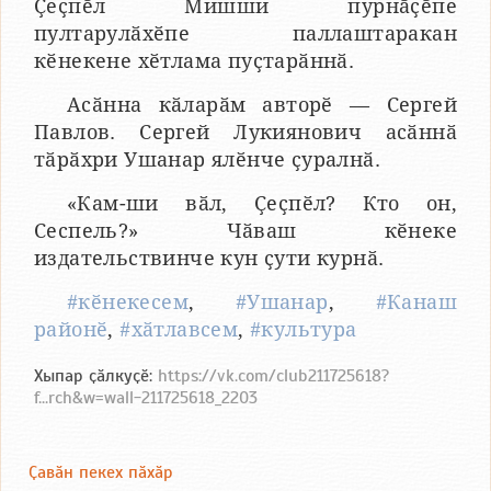
Ҫеҫпӗл Мишши пурнӑҫӗпе
пултарулӑхӗпе паллаштаракан
кӗнекене хӗтлама пуҫтарӑннӑ.
Асӑнна кӑларӑм авторӗ — Сергей
Павлов. Сергей Лукиянович асӑннӑ
тӑрӑхри Ушанар ялӗнче ҫуралнӑ.
«Кам-ши вӑл, Ҫеҫпӗл? Кто он,
Сеспель?» Чӑваш кӗнеке
издательствинче кун ҫути курнӑ.
#кӗнекесем
,
#Ушанар
,
#Канаш
районӗ
,
#хӑтлавсем
,
#культура
Хыпар ҫӑлкуҫӗ:
https://vk.com/club211725618?
f...rch&w=wall-211725618_2203
Ҫавӑн пекех пӑхӑр