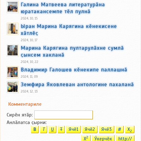
Галина Матвеева литературӑна
юратакансемпе тӗл пулнӑ
2024, 10, 15
Ыран Марина Карягина кӗнекисене
хӑтлӗҫ
2024, 10, 17
Марина Карягина пултарулӑхне сумлӑ
ҫынсем хакланӑ
2024, 10, 22
Владимир Галошев кӗнекипе паллашнӑ
2024, 11, 09
Земфира Яковлеван антологине пахаланӑ
2024, 12, 13
Комментариле
Сирӗн ятӑp:
Анлӑлатса ҫырни:
B
T
U
T
Ячӗ1
Ячӗ2
Ячӗ3
#
X
2
2
X
Ӳкерчӗк
http://