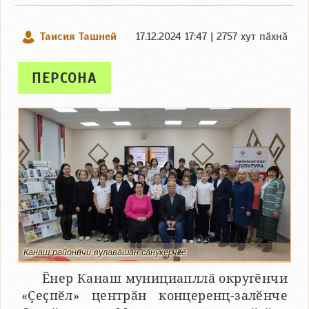
Таисия Ташней
17.12.2024 17:47 | 2757 хут пӑхнӑ
ПЕРСОНА
Канаш районӗнчи вулавӑшӑн сӑнӳкерчӗкӗ
Ӗнер Канаш мунициапллӑ округӗнчи
«Ҫеҫпӗл» центрӑн концеренц-залӗнче