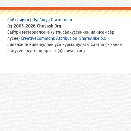
Сайт пирки
|
Пулӑшу
|
Статистика
(c) 2005-2026 Chuvash.Org
Сайтри материалсене (ытти ҫӑлкуҫсенчен илнисемсӗр
пуҫне)
CreativeCommons Attribution-ShareAlike 3.0
лицензипе килӗшӳллӗн усӑ курма пулать. Сайтпа ҫыхӑннӑ
ыйтусене кунта ярӑр: site(a)chuvash.org