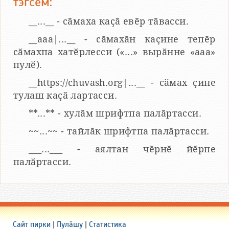
тэгсем:
__...__ - сӑмаха каҫӑ евӗр тӑвасси.
__aaa|...__ - сӑмахӑн каҫине тепӗр
сӑмахпа хатӗрлесси («...» вырӑнне «ааа»
пулӗ).
__https://chuvash.org|...__ - сӑмах ҫине
тулаш каҫӑ лартасси.
**...** - хулӑм шрифтпа палӑртасси.
~~...~~ - тайлӑк шрифтпа палӑртасси.
___...___ - аялтан чӗрнӗ йӗрпе
палӑртасси.
Сайт пирки
|
Пулӑшу
|
Статистика