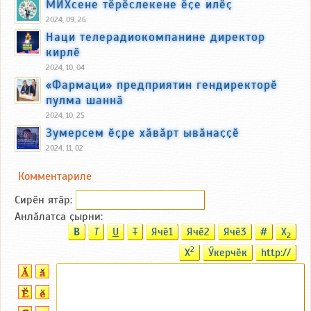
МИХсене тӗрӗслекене ӗҫе илӗҫ
2024, 09, 26
Наци телерадиокомпанине директор
кирлӗ
2024, 10, 04
«Фармаци» предприятин гендиректорӗ
пулма шаннӑ
2024, 10, 25
Зумерсем ӗҫре хӑвӑрт ывӑнаҫҫӗ
2024, 11, 02
Комментариле
Сирӗн ятӑp:
Анлӑлатса ҫырни:
B
T
U
T
Ячӗ1
Ячӗ2
Ячӗ3
#
X
2
2
X
Ӳкерчӗк
http://