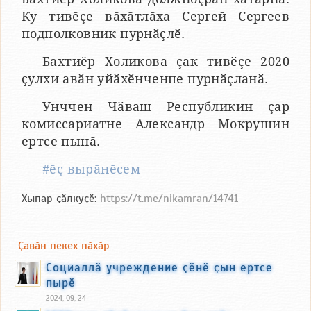
Ку тивӗҫе вӑхӑтлӑха Сергей Сергеев
подполковник пурнӑҫлӗ.
Бахтиёр Холикова ҫак тивӗҫе 2020
ҫулхи авӑн уйӑхӗнченпе пурнӑҫланӑ.
Унччен Чӑваш Республикин ҫар
комиссариатне Александр Мокрушин
ертсе пынӑ.
#ӗҫ вырӑнӗсем
Хыпар ҫӑлкуҫӗ:
https://t.me/nikamran/14741
Ҫавӑн пекех пӑхӑр
Социаллӑ учреждение ҫӗнӗ ҫын ертсе
пырӗ
2024, 09, 24