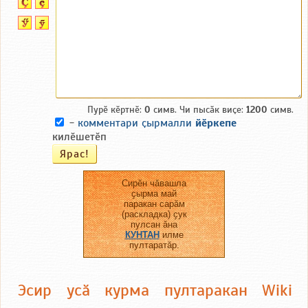
Пурӗ кӗртнӗ:
0
симв. Чи пысӑк виҫе:
1200
симв.
-
комментари ҫырмалли
йӗркепе
килӗшетӗп
Сирӗн чӑвашла
ҫырма май
паракан сарӑм
(раскладка) ҫук
пулсан ӑна
КУНТАН
илме
пултаратӑр.
Эсир усӑ курма пултаракан Wiki