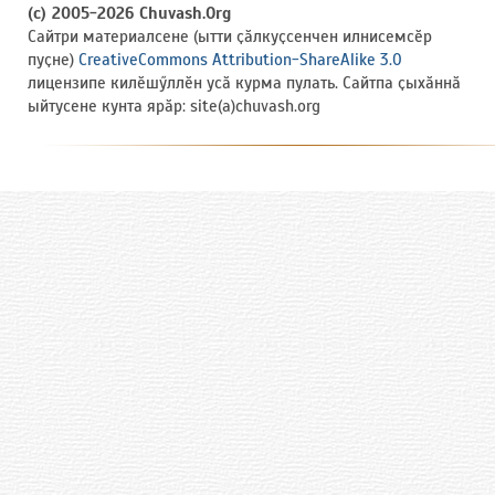
(c) 2005-2026 Chuvash.Org
Сайтри материалсене (ытти ҫӑлкуҫсенчен илнисемсӗр
пуҫне)
CreativeCommons Attribution-ShareAlike 3.0
лицензипе килӗшӳллӗн усӑ курма пулать. Сайтпа ҫыхӑннӑ
ыйтусене кунта ярӑр: site(a)chuvash.org