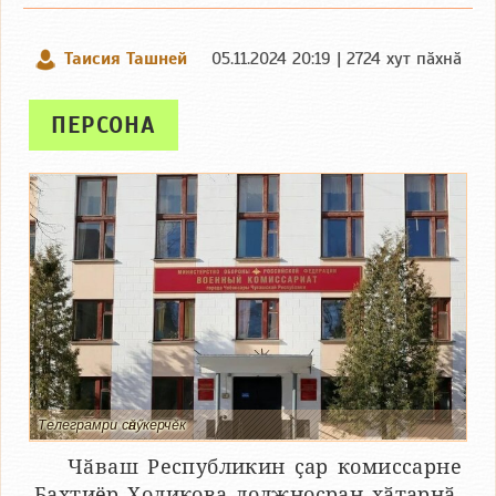
Таисия Ташней
05.11.2024 20:19 | 2724 хут пӑхнӑ
ПЕРСОНА
Телеграмри сӑнӳкерчӗк
Чӑваш Республикин ҫар комиссарне
Бахтиёр Холикова должноҫран хӑтарнӑ.