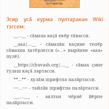
пултаратӑр.
Эсир усӑ курма пултаракан Wiki
тэгсем:
__...__ - сӑмаха каҫӑ евӗр тӑвасси.
__aaa|...__ - сӑмахӑн каҫине тепӗр
сӑмахпа хатӗрлесси («...» вырӑнне «ааа»
пулӗ).
__https://chuvash.org|...__ - сӑмах ҫине
тулаш каҫӑ лартасси.
**...** - хулӑм шрифтпа палӑртасси.
~~...~~ - тайлӑк шрифтпа палӑртасси.
___...___ - аялтан чӗрнӗ йӗрпе
палӑртасси.