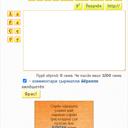
2
X
Ӳкерчӗк
http://
Пурӗ кӗртнӗ:
0
симв. Чи пысӑк виҫе:
1200
симв.
-
комментари ҫырмалли
йӗркепе
килӗшетӗп
Сирӗн чӑвашла
ҫырма май
паракан сарӑм
(раскладка) ҫук
пулсан ӑна
КУНТАН
илме