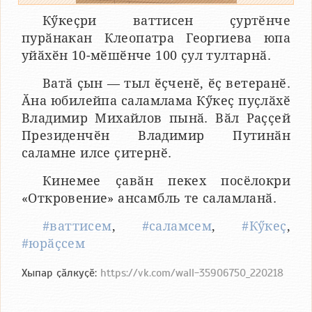
Кӳкеҫри ваттисен ҫуртӗнче
пурӑнакан Клеопатра Георгиева юпа
уйӑхӗн 10-мӗшӗнче 100 ҫул тултарнӑ.
Ватӑ ҫын — тыл ӗҫченӗ, ӗҫ ветеранӗ.
Ӑна юбилейпа саламлама Кӳкеҫ пуҫлӑхӗ
Владимир Михайлов пынӑ. Вӑл Раҫҫей
Президенчӗн Владимир Путинӑн
саламне илсе ҫитернӗ.
Кинемее ҫавӑн пекех посёлокри
«Откровение» ансамбль те саламланӑ.
#ваттисем
,
#саламсем
,
#Кӳкеҫ
,
#юрӑҫсем
Хыпар ҫӑлкуҫӗ:
https://vk.com/wall-35906750_220218