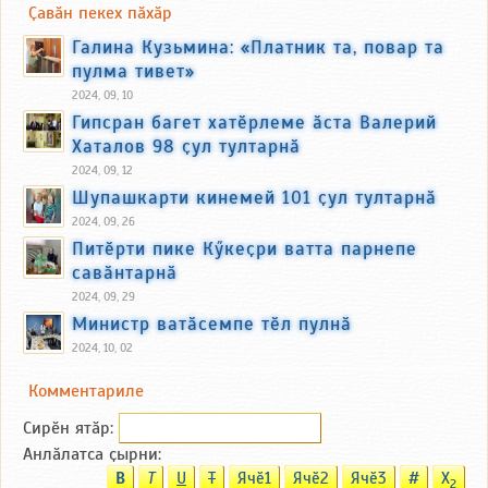
Ҫавӑн пекех пӑхӑр
Галина Кузьмина: «Платник та, повар та
пулма тивет»
2024, 09, 10
Гипсран багет хатӗрлеме ӑста Валерий
Хаталов 98 ҫул тултарнӑ
2024, 09, 12
Шупашкарти кинемей 101 ҫул тултарнӑ
2024, 09, 26
Питӗрти пике Кӳкеҫри ватта парнепе
савӑнтарнӑ
2024, 09, 29
Министр ватӑсемпе тӗл пулнӑ
2024, 10, 02
Комментариле
Сирӗн ятӑp:
Анлӑлатса ҫырни:
B
T
U
T
Ячӗ1
Ячӗ2
Ячӗ3
#
X
2