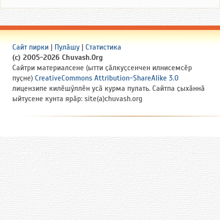
Сайт пирки
|
Пулӑшу
|
Статистика
(c) 2005-2026 Chuvash.Org
Сайтри материалсене (ытти ҫӑлкуҫсенчен илнисемсӗр
пуҫне)
CreativeCommons Attribution-ShareAlike 3.0
лицензипе килӗшӳллӗн усӑ курма пулать. Сайтпа ҫыхӑннӑ
ыйтусене кунта ярӑр: site(a)chuvash.org