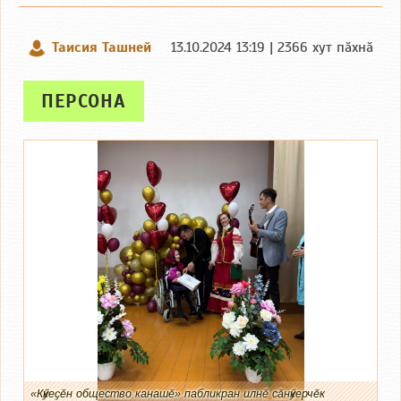
Таисия Ташней
13.10.2024 13:19 | 2366 хут пӑхнӑ
ПЕРСОНА
«Кӳкеҫӗн общество канашӗ» пабликран илнӗ сӑнӳкерчӗк