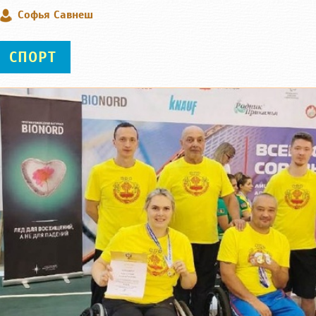
Софья Савнеш
СПОРТ