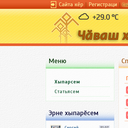
Сайта кӗр
|
Регистраци
|
Са
+29.0 °C
Меню
С
Хыпарсем
Статьясем
Эрне хыпарӗсем
Сергей