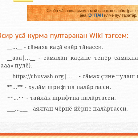
Сирӗн чӑвашла ҫырма май паракан сарӑм (раскл
ӑна
КУНТАН
илме пултаратӑр.
Эсир усӑ курма пултаракан Wiki тэгсем:
__...__ - сӑмаха каҫӑ евӗр тӑвасси.
__aaa|...__ - сӑмахӑн каҫине тепӗр сӑмахпа
«ааа» пулӗ).
__https://chuvash.org|...__ - сӑмах ҫине тулаш
**...** - хулӑм шрифтпа палӑртасси.
~~...~~ - тайлӑк шрифтпа палӑртасси.
___...___ - аялтан чӗрнӗ йӗрпе палӑртасси.