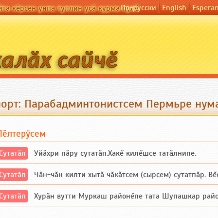
По-русски
English
Espera
йта кӗрсен унпа туллин усӑ курма пулӗ
порт: Парабадминтонистсем Пермьре нум
Пӗлтерӳсем
Сутатӑп
Уйăхри пăру сутатăп.Хакĕ килĕшсе татăлнипе.
Сутатӑп
Чăн-чăн килти хытă чăкăтсем (сырсем) сутатпăр. Вĕсе
Сутатӑп
Хурăн вутти Муркаш районĕпе тата Шупашкар районĕнч