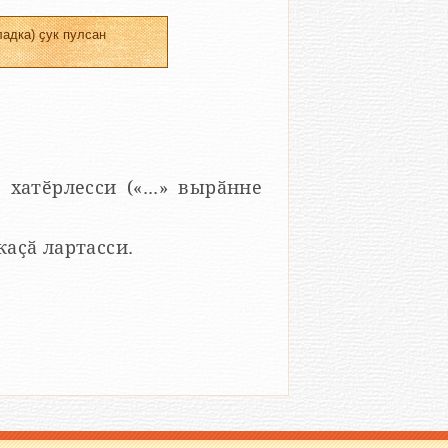
адка) ҫук пулсан
 хатӗрлесси («...» вырӑнне
 каҫӑ лартасси.