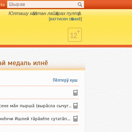
nto
Юлташу хӑвӑнтан лайӑхрах пултӑр.
[
ваттисен сӑмахӗ
]
ай медаль илнӗ
Пӗлтерӳ хуш
не мăн пыршă (вырăсла сычуг) ...
и Ишлей тăрăхĕпе сутатăп. Ха...