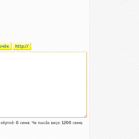
рчӗк
http://
 кӗртнӗ:
0
симв. Чи пысӑк виҫе:
1200
симв.