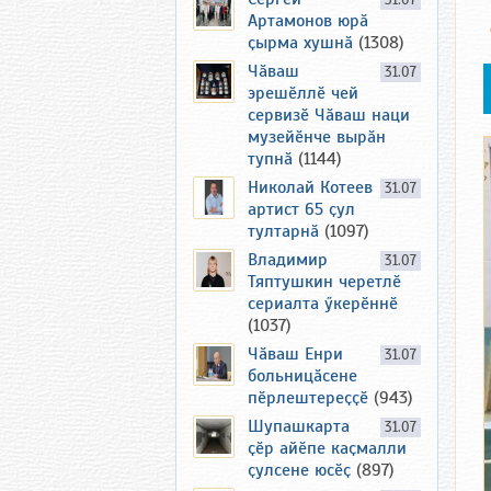
31.07
Артамонов юрӑ
ҫырма хушнӑ
(1308)
Чӑваш
31.07
эрешӗллӗ чей
сервизӗ Чӑваш наци
музейӗнче вырӑн
тупнӑ
(1144)
Николай Котеев
31.07
артист 65 ҫул
тултарнӑ
(1097)
Владимир
31.07
Тяптушкин черетлӗ
сериалта ӳкерӗннӗ
(1037)
Чӑваш Енри
31.07
больницӑсене
пӗрлештереҫҫӗ
(943)
Шупашкарта
31.07
ҫӗр айӗпе каҫмалли
ҫулсене юсӗҫ
(897)