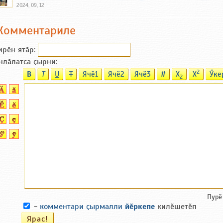
2024, 09, 12
Комментариле
ирӗн ятӑp:
нлӑлатса ҫырни:
2
B
T
U
T
Ячӗ1
Ячӗ2
Ячӗ3
#
X
X
Ӳке
2
Пурӗ
-
комментари ҫырмалли
йӗркепе
килӗшетӗп