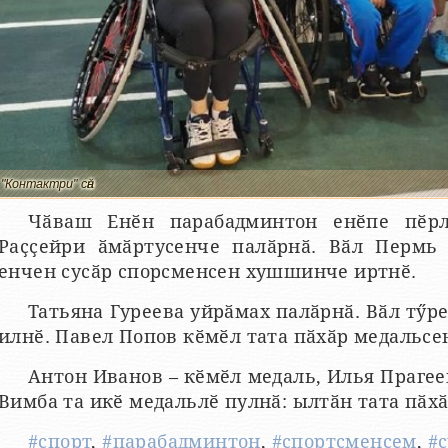
"Контактри" сӑн
Чӑваш Енӗн парабадминтон енӗпе пӗр
Раҫҫейри ӑмӑртусенче палӑрнӑ. Вӑл Пермь 
енчен сусӑр спорсменсен хушшинче иртнӗ.
Татьяна Гуреева уйрӑмах палӑрнӑ. Вӑл тӳр
илнӗ. Павел Попов кӗмӗл тата пӑхӑр медальсе
Антон Иванов – кӗмӗл медаль, Илья Прагее
Вимба та икӗ медальлӗ пулнӑ: ылтӑн тата пӑхӑ
#спорт
,
#парабадминтон
,
#спортсменсем
,
#