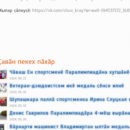
Хыпар ҫӑлкуҫӗ:
https://vk.com/chuv_kray?w=wall-194537172_168
Ҫавӑн пекех пӑхӑр
Чӑваш Ен спортсменӗ Паралимпиадӑна хутшӑнӗ
2024, 08, 23
Ветеран-дзюдоистсем икӗ медаль ҫӗнсе илнӗ
2024, 09, 02
Шупашкара паллӑ спортсменка Ирина Слуцкая 
2024, 09, 05
Денис Гаврилов Паралимпиадӑра 4-мӗш вырӑна
2024, 09, 09
Вӑрнарти машинист Владимиртан ылтӑн медаль