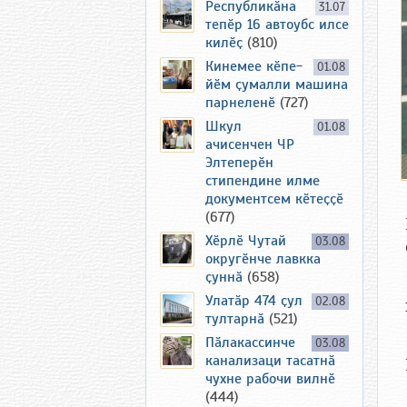
Республикӑна
31.07
тепӗр 16 автоубс илсе
килӗҫ
(810)
Кинемее кӗпе-
01.08
йӗм ҫумалли машина
парнеленӗ
(727)
Шкул
01.08
ачисенчен ЧР
Элтеперӗн
стипендине илме
документсем кӗтеҫҫӗ
(677)
Хӗрлӗ Чутай
03.08
округӗнче лавкка
ҫуннӑ
(658)
Улатӑр 474 ҫул
02.08
тултарнӑ
(521)
Пӑлакассинче
03.08
канализаци тасатнӑ
чухне рабочи вилнӗ
(444)