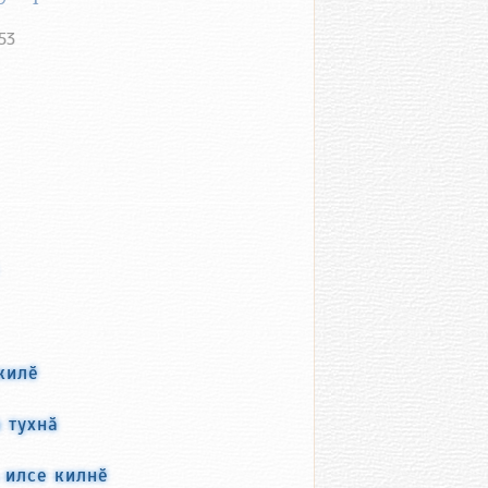
53
килӗ
 тухнӑ
 илсе килнӗ