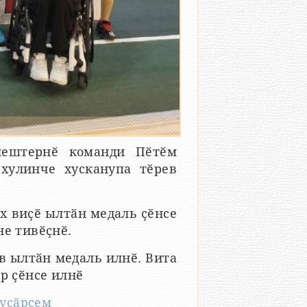
лештернӗ команди Пӗтӗм
хулинче хусканупа тӗрев
ех виҫӗ ылтӑн медаль ҫӗнсе
не тивӗҫнӗ.
в ылтӑн медаль илнӗ. Вита
р ҫӗнсе илнӗ
сусӑрсем