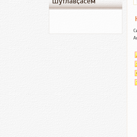
Шутлавҫӑсем
С
А