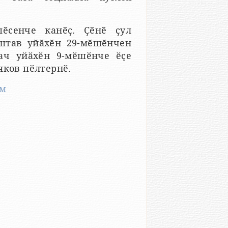
шӗсенче канӗҫ. Ҫӗнӗ ҫул
аштав уйӑхӗн 29-мӗшӗнчен
ач уйӑхӗн 9-мӗшӗнче ӗҫе
яков пӗлтернӗ.
ем