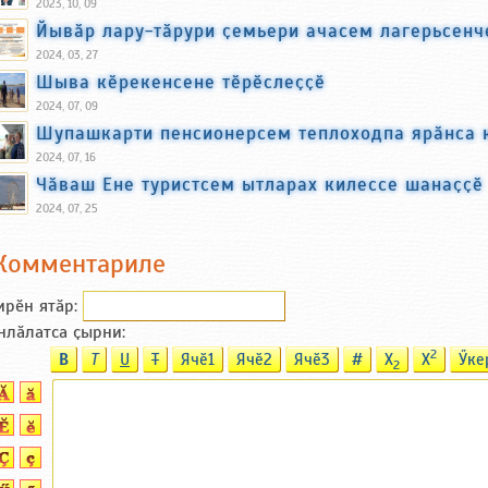
2023, 10, 09
Йывӑр лару-тӑрури ҫемьери ачасем лагерьсенч
2024, 03, 27
Шыва кӗрекенсене тӗрӗслеҫҫӗ
2024, 07, 09
Шупашкарти пенсионерсем теплоходпа ярӑнса 
2024, 07, 16
Чӑваш Ене туристсем ытларах килессе шанаҫҫӗ
2024, 07, 25
Комментариле
ирӗн ятӑp:
нлӑлатса ҫырни:
2
B
T
U
T
Ячӗ1
Ячӗ2
Ячӗ3
#
X
X
Ӳке
2