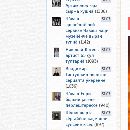
31.07
Артамонов юрӑ
ҫырма хушнӑ
(1308)
Чӑваш
31.07
эрешӗллӗ чей
сервизӗ Чӑваш наци
музейӗнче вырӑн
тупнӑ
(1142)
Николай Котеев
31.07
артист 65 ҫул
тултарнӑ
(1093)
Владимир
31.07
Тяптушкин черетлӗ
сериалта ӳкерӗннӗ
(1036)
Чӑваш Енри
31.07
больницӑсене
пӗрлештереҫҫӗ
(940)
Шупашкарта
31.07
ҫӗр айӗпе каҫмалли
ҫулсене юсӗҫ
(897)