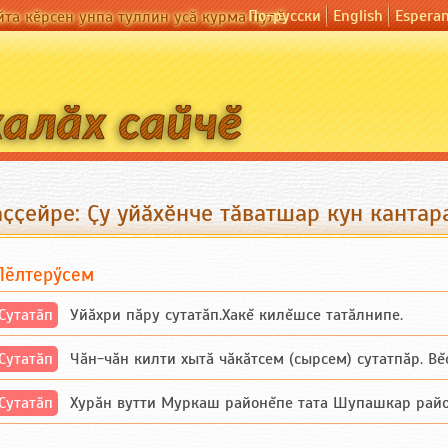
По-русски
English
Espera
йта кӗрсен унпа туллин усӑ курма пулӗ
аҫҫейре: Ҫу уйӑхӗнче тӑватшар кун канта
Пӗлтерӳсем
Сутатӑп
Уйăхри пăру сутатăп.Хакĕ килĕшсе татăлнипе.
Сутатӑп
Чăн-чăн килти хытă чăкăтсем (сырсем) сутатпăр. Вĕсе
Сутатӑп
Хурăн вутти Муркаш районĕпе тата Шупашкар районĕнч