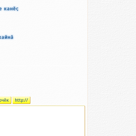
е канӗҫ
кайнӑ
рчӗк
http://