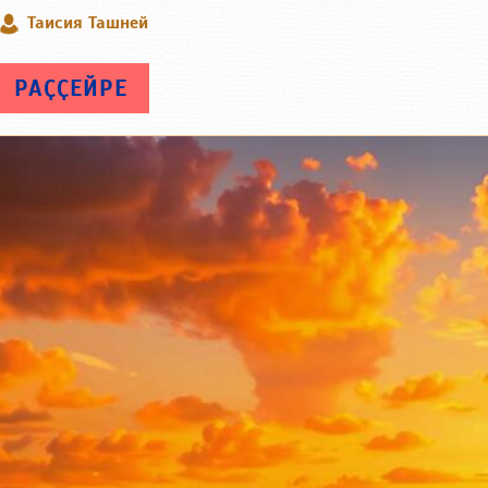
Таисия Ташней
РАҪҪЕЙРЕ