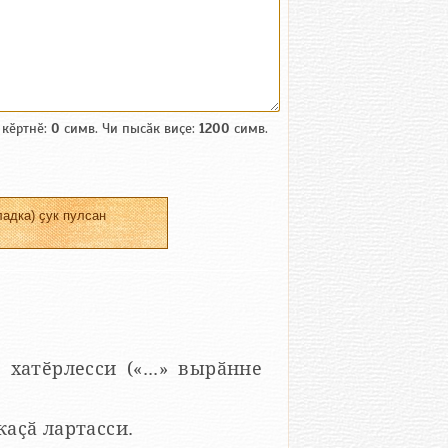
 кӗртнӗ:
0
симв. Чи пысӑк виҫе:
1200
симв.
адка) ҫук пулсан
 хатӗрлесси («...» вырӑнне
 каҫӑ лартасси.