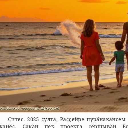
Кандинский нейросеть сӑнӳкерчӗкӗ
Ҫитес. 2025 ҫулта, Раҫҫейре пурӑнакансем
канӗҫ. Ҫакӑн пек проекта ҫӗршывӑн Ӗҫ