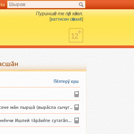
nto
Пуриншӗн те пӗр хӗвел.
[
ваттисен сӑмахӗ
]
расшӑн
Пӗлтерӳ хуш
не мăн пыршă (вырăсла сычуг) ...
и Ишлей тăрăхĕпе сутатăп. Ха...