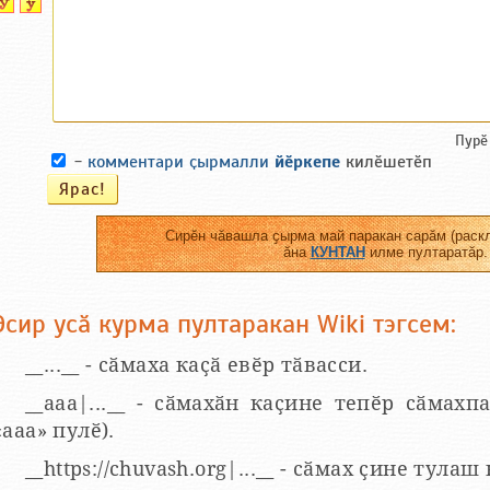
Пурӗ
-
комментари ҫырмалли
йӗркепе
килӗшетӗп
Сирӗн чӑвашла ҫырма май паракан сарӑм (раскл
ӑна
КУНТАН
илме пултаратӑр.
Эсир усӑ курма пултаракан Wiki тэгсем:
__...__ - сӑмаха каҫӑ евӗр тӑвасси.
__aaa|...__ - сӑмахӑн каҫине тепӗр сӑмахпа
«ааа» пулӗ).
__https://chuvash.org|...__ - сӑмах ҫине тулаш