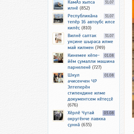
КамАз хыпса
31.07
илнӗ
(852)
Республикӑна
31.07
тепӗр 16 автоубс илсе
килӗҫ
(810)
Вилнӗ салтак
31.07
укҫине шыраса илме
май килмен
(749)
Кинемее кӗпе-
01.08
йӗм ҫумалли машина
парнеленӗ
(727)
Шкул
01.08
ачисенчен ЧР
Элтеперӗн
стипендине илме
документсем кӗтеҫҫӗ
(676)
Хӗрлӗ Чутай
03.08
округӗнче лавкка
ҫуннӑ
(635)