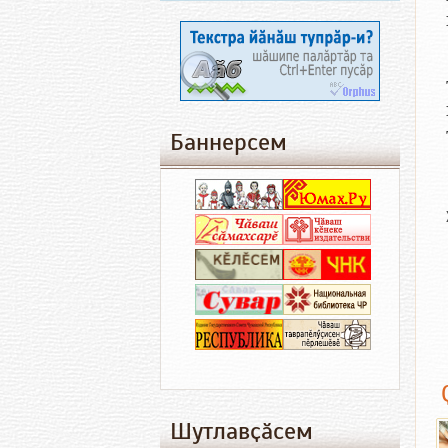
Баннерсем
Шутлавҫӑсем