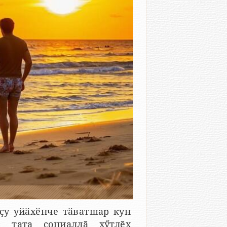
 ҫу уйӑхӗнче тӑватшар кун
 тата социаллӑ хӳтлӗх