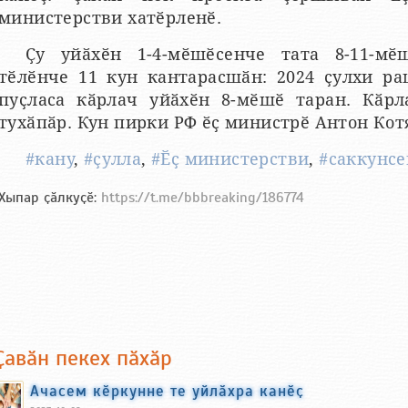
министерстви хатӗрленӗ.
Ҫу уйӑхӗн 1-4-мӗшӗсенче тата 8-11-мӗ
тӗлӗнче 11 кун кантарасшӑн: 2024 ҫулхи р
пуҫласа кӑрлач уйӑхӗн 8-мӗшӗ таран. Кӑрл
тухӑпӑр. Кун пирки РФ ӗҫ министрӗ Антон Кот
#кану
,
#ҫулла
,
#Ӗҫ министерстви
,
#саккунс
Хыпар ҫӑлкуҫӗ:
https://t.me/bbbreaking/186774
Ҫавӑн пекех пӑхӑр
Ачасем кӗркунне те уйлӑхра канӗҫ