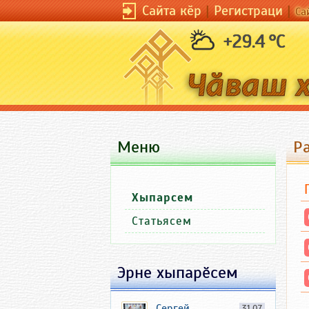
Сайта кӗр
|
Регистраци
|
Са
+29.4 °C
Меню
Р
Хыпарсем
Статьясем
Эрне хыпарӗсем
Сергей