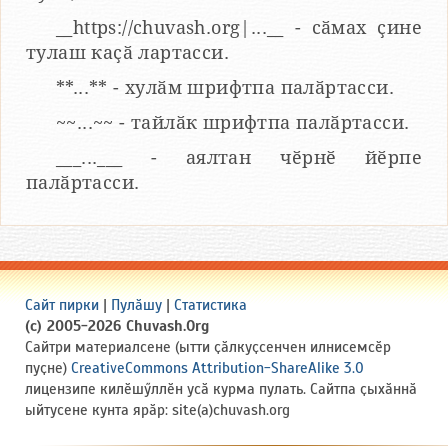
__https://chuvash.org|...__ - сӑмах ҫине
тулаш каҫӑ лартасси.
**...** - хулӑм шрифтпа палӑртасси.
~~...~~ - тайлӑк шрифтпа палӑртасси.
___...___ - аялтан чӗрнӗ йӗрпе
палӑртасси.
Сайт пирки
|
Пулӑшу
|
Статистика
(c) 2005-2026 Chuvash.Org
Сайтри материалсене (ытти ҫӑлкуҫсенчен илнисемсӗр
пуҫне)
CreativeCommons Attribution-ShareAlike 3.0
лицензипе килӗшӳллӗн усӑ курма пулать. Сайтпа ҫыхӑннӑ
ыйтусене кунта ярӑр: site(a)chuvash.org