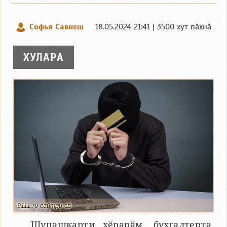
Софья Савнеш
18.05.2024 21:41 | 3500 хут пӑхнӑ
ХУЛАРА
9111.ru сайтри сӑн
Шупашкарти хӗрарӑм, бухгалтерта