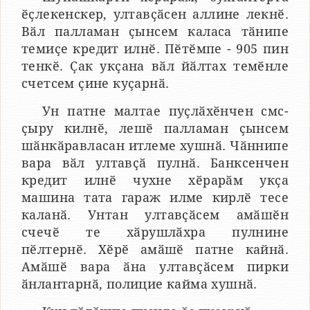
ӗҫлекенскер, ултавҫӑсен аллине лекнӗ.
Вӑл палламан ҫынсем каласа тӑнипе
темиҫе кредит илнӗ. Пӗтӗмпе - 905 пин
тенкӗ. Ҫак укҫана вӑл йӑлтах темӗнле
счетсем ҫине куҫарнӑ.
Ун патне малтае пуҫлӑхӗнчен смс-
ҫыру килнӗ, лешӗ палламан ҫынсем
шӑнкӑравласан итлеме хушнӑ. Чӑннипе
вара вӑл ултавҫӑ пулнӑ. Банксенчен
кредит илнӗ чухне хӗрарӑм укҫа
машина тата гараж илме кирлӗ тесе
каланӑ. Унтан ултавҫӑсем амӑшӗн
счечӗ те хӑрушлӑхра пулнине
пӗлтернӗ. Хӗрӗ амӑшӗ патне кайнӑ.
Амӑшӗ вара ӑна ултавҫӑсем пирки
ӑнлантарнӑ, полицие кайма хушнӑ.