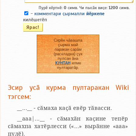
Пурӗ кӗртнӗ:
0
симв. Чи пысӑк виҫе:
1200
симв.
-
комментари ҫырмалли
йӗркепе
килӗшетӗп
Сирӗн чӑвашла
ҫырма май
паракан сарӑм
(раскладка) ҫук
пулсан ӑна
КУНТАН
илме
пултаратӑр.
Эсир усӑ курма пултаракан Wiki
тэгсем:
__...__ - сӑмаха каҫӑ евӗр тӑвасси.
__aaa|...__ - сӑмахӑн каҫине тепӗр
сӑмахпа хатӗрлесси («...» вырӑнне «ааа»
пулӗ).