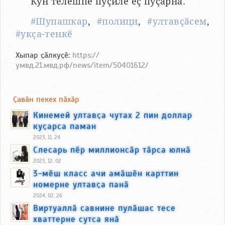
Кун тӗлӗшпе пуҫиле ӗҫ пуҫарнӑ.
#Шупашкар
,
#полици
,
#ултавҫӑсем
,
#укҫа-тенкӗ
Хыпар ҫӑлкуҫӗ:
https://
умвд.21.мвд.рф/news/item/50401612/
Ҫавӑн пекех пӑхӑр
Кинемей ултавҫа чутах 2 пин доллар
куҫарса паман
2023, 11, 24
Слесарь пӗр миллионсӑр тӑрса юлнӑ
2023, 12, 02
3-мӗш класс ачи амӑшӗн карттин
номерне ултавҫа панӑ
2024, 02, 26
Виртуаллӑ савнине пулӑшас тесе
хваттерне сутса янӑ