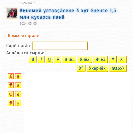
2024, 04, 19
Кинемей ултавҫӑсене 3 хут ӗненсе 1,5
млн куҫарса панӑ
2024, 05, 05
Комментариле
Сирӗн ятӑp:
Анлӑлатса ҫырни:
B
T
U
T
Ячӗ1
Ячӗ2
Ячӗ3
#
X
2
2
X
Ӳкерчӗк
http://