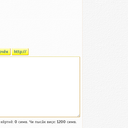
рчӗк
http://
 кӗртнӗ:
0
симв. Чи пысӑк виҫе:
1200
симв.