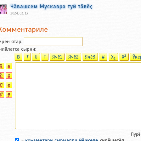
Чӑвашсем Мускавра туй тӑвӗҫ
2024, 03, 13
Комментариле
ирӗн ятӑp:
нлӑлатса ҫырни:
2
B
T
U
T
Ячӗ1
Ячӗ2
Ячӗ3
#
X
X
Ӳке
2
Пурӗ
-
комментари ҫырмалли
йӗркепе
килӗшетӗп