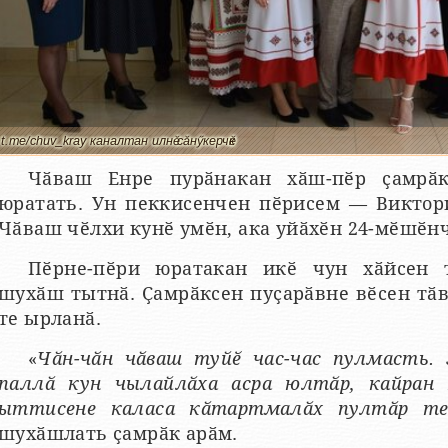
t.me/chuv_kray каналтан илнӗ сӑнӳкерчӗк
Чӑваш Енре пурӑнакан хӑш-пӗр ҫамрӑ
юратать. Ун пеккисенчен пӗрисем — Виктори
Чӑваш чӗлхи кунӗ умӗн, ака уйӑхӗн 24-мӗшӗнч
Пӗрне-пӗри юратакан икӗ чун хӑйсен 
шухӑш тытнӑ. Ҫамрӑксен пуҫарӑвне вӗсен тӑ
те ырланӑ.
«
Чӑн-чӑн чӑваш туйӗ час-час пулмасть.
паллӑ кун чылайлӑха асра юлтӑр, кайран 
ыттисене каласа кӑтартмалӑх пултӑр те
шухӑшлать ҫамрӑк арӑм.