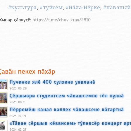
#культура
,
#туйсем
,
#йӑла-йӗрке
,
#чӑвашлӑ
Хыпар ҫӑлкуҫӗ:
https://t.me/chuv_kray/2810
Ҫавӑн пекех пӑхӑр
Пучинке ялӗ 400 ҫулхине уявланӑ
2023, 06, 28
Ҫӗршыври студентсем чӑвашсемпе тӗл пулнӑ
2023, 08, 11
Пӗрремӗш канал каллех чӑвашсене кӑтартнӑ
2023, 10, 09
«Тӑван ҫӗршыв кӗввисем» тӳлевсӗр концерт ир
2024, 02, 27