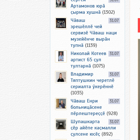
31.07
Артамонов юрӑ
ҫырма хушнӑ
(1302)
Чӑваш
31.07
эрешӗллӗ чей
сервизӗ Чӑваш наци
музейӗнче вырӑн
тупнӑ
(1139)
Николай Котеев
31.07
артист 65 ҫул
тултарнӑ
(1075)
Владимир
31.07
Тяптушкин черетлӗ
сериалта ӳкерӗннӗ
(1035)
Чӑваш Енри
31.07
больницӑсене
пӗрлештереҫҫӗ
(928)
Шупашкарта
31.07
ҫӗр айӗпе каҫмалли
ҫулсене юсӗҫ
(892)