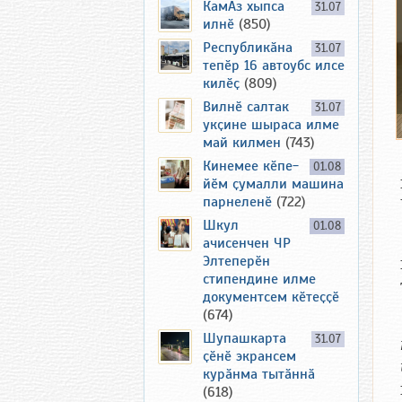
КамАз хыпса
31.07
илнӗ
(850)
Республикӑна
31.07
тепӗр 16 автоубс илсе
килӗҫ
(809)
Вилнӗ салтак
31.07
укҫине шыраса илме
май килмен
(743)
Кинемее кӗпе-
01.08
йӗм ҫумалли машина
парнеленӗ
(722)
Шкул
01.08
ачисенчен ЧР
Элтеперӗн
стипендине илме
документсем кӗтеҫҫӗ
(674)
Шупашкарта
31.07
ҫӗнӗ экрансем
курӑнма тытӑннӑ
(618)