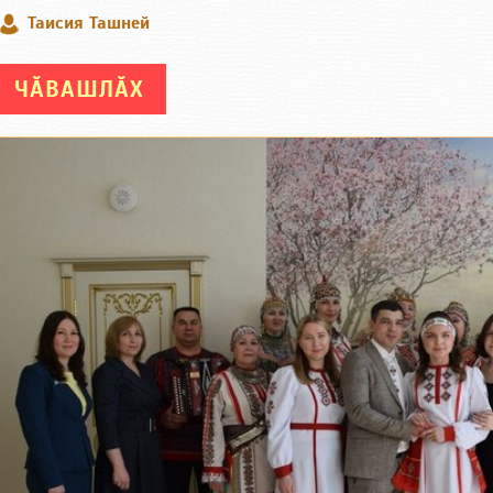
Таисия Ташней
ЧӐВАШЛӐХ