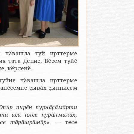
к чӑвашла туй ирттерме
я тата Денис. Вӗсем туйӗ
е, кӗрленӗ.
туйне чӑвашла ирттерме
ванӗсемпе ҫывӑх ҫыннисем
 Эпир пирӗн пурнӑҫӑмӑрти
та аса илсе пурӑнмалӑх,
се тӑрӑшрӑмӑр
», — тесе