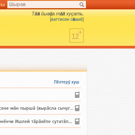
nto
Тӑлӑх йывӑҫа тӑвӑл хуҫать.
[
ваттисен сӑмахӗ
]
Пӗлтерӳ хуш
не мăн пыршă (вырăсла сычуг) ...
и Ишлей тăрăхĕпе сутатăп. Ха...