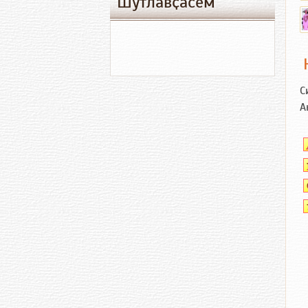
Шутлавҫӑсем
С
А