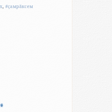
х
,
#ҫамрӑксем
тӗ