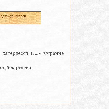
адка) ҫук пулсан
 хатӗрлесси («...» вырӑнне
 каҫӑ лартасси.