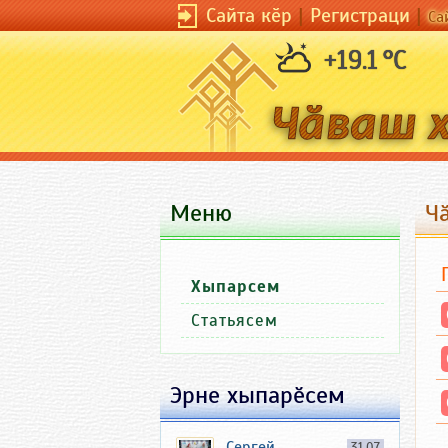
Сайта кӗр
|
Регистраци
|
Са
+19.1 °C
Меню
Ч
Хыпарсем
Статьясем
Эрне хыпарӗсем
Сергей