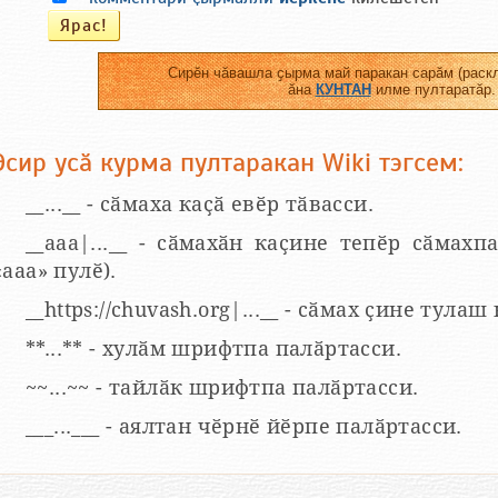
Сирӗн чӑвашла ҫырма май паракан сарӑм (раскл
ӑна
КУНТАН
илме пултаратӑр.
Эсир усӑ курма пултаракан Wiki тэгсем:
__...__ - сӑмаха каҫӑ евӗр тӑвасси.
__aaa|...__ - сӑмахӑн каҫине тепӗр сӑмахпа
«ааа» пулӗ).
__https://chuvash.org|...__ - сӑмах ҫине тулаш
**...** - хулӑм шрифтпа палӑртасси.
~~...~~ - тайлӑк шрифтпа палӑртасси.
___...___ - аялтан чӗрнӗ йӗрпе палӑртасси.