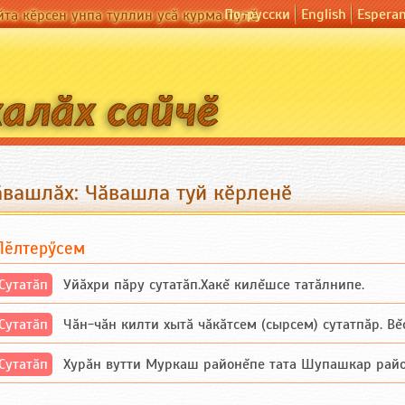
По-русски
English
Espera
йта кӗрсен унпа туллин усӑ курма пулӗ
ӑвашлӑх: Чӑвашла туй кӗрленӗ
Пӗлтерӳсем
Сутатӑп
Уйăхри пăру сутатăп.Хакĕ килĕшсе татăлнипе.
Сутатӑп
Чăн-чăн килти хытă чăкăтсем (сырсем) сутатпăр. Вĕсе
Сутатӑп
Хурăн вутти Муркаш районĕпе тата Шупашкар районĕнч