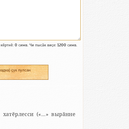
 кӗртнӗ:
0
симв. Чи пысӑк виҫе:
1200
симв.
адка) ҫук пулсан
 хатӗрлесси («...» вырӑнне