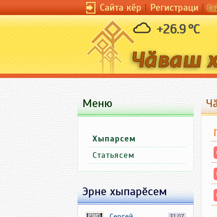
Сайта кӗр
|
Регистраци
|
Са
+26.9 °C
Меню
Ч
Хыпарсем
Статьясем
Эрне хыпарӗсем
Сергей