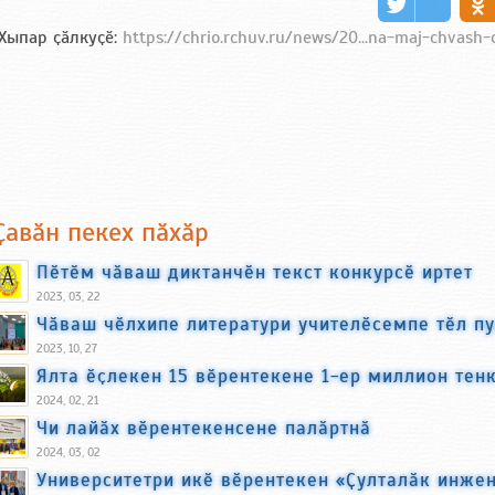
Хыпар ҫӑлкуҫӗ:
https://chrio.rchuv.ru/news/20...na-maj-chvash-
Ҫавӑн пекех пӑхӑр
Пӗтӗм чӑваш диктанчӗн текст конкурсӗ иртет
2023, 03, 22
Чӑваш чӗлхипе литератури учителӗсемпе тӗл п
2023, 10, 27
Ялта ӗҫлекен 15 вӗрентекене 1-ер миллион тен
2024, 02, 21
Чи лайӑх вӗрентекенсене палӑртнӑ
2024, 03, 02
Университетри икӗ вӗрентекен «Ҫулталӑк инжен