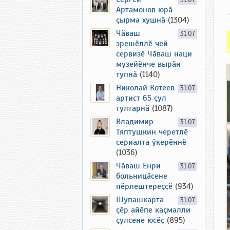
31.07
Артамонов юрӑ
ҫырма хушнӑ
(1304)
Чӑваш
31.07
эрешӗллӗ чей
сервизӗ Чӑваш наци
музейӗнче вырӑн
тупнӑ
(1140)
Николай Котеев
31.07
артист 65 ҫул
тултарнӑ
(1087)
Владимир
31.07
Тяптушкин черетлӗ
сериалта ӳкерӗннӗ
(1036)
Чӑваш Енри
31.07
больницӑсене
пӗрлештереҫҫӗ
(934)
Шупашкарта
31.07
ҫӗр айӗпе каҫмалли
ҫулсене юсӗҫ
(895)