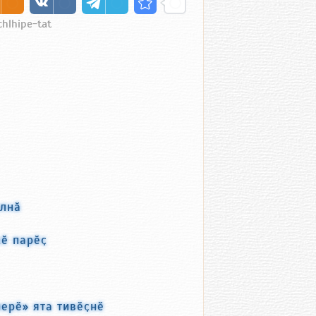
chlhipe-tat
улнӑ
кӗ парӗҫ
ерӗ» ята тивӗҫнӗ