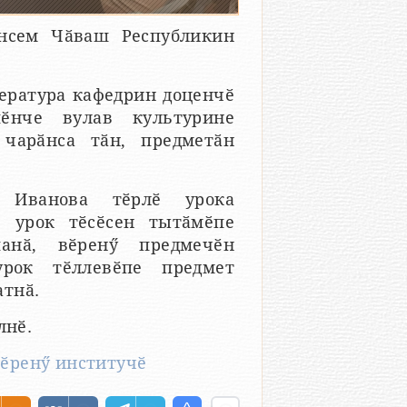
енсем Чӑваш Республикин
ература кафедрин доценчӗ
ӗнче вулав культурине
чарӑнса тӑн, предметӑн
а Иванова тӗрлӗ урока
, урок тӗсӗсен тытӑмӗпе
анӑ, вӗренӳ предмечӗн
урок тӗллевӗпе предмет
атнӑ.
лнӗ.
ӗренӳ институчӗ