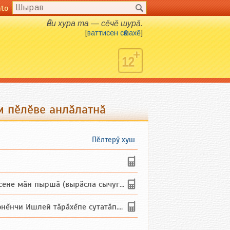
nto
Ӗни хура та — сӗчӗ шурӑ.
[
ваттисен сӑмахӗ
]
м пӗлӗве анлӑлатнӑ
Пӗлтерӳ хуш
не мăн пыршă (вырăсла сычуг) ...
и Ишлей тăрăхĕпе сутатăп. Ха...