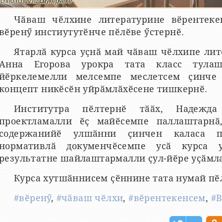
chrio.rchuv.ru сӑнӳкерчӗкӗ
Чӑваш чӗлхине литературине вӗрентек
вӗренӳ инстиутутӗнче пӗлӗве ӳстернӗ.
Ятарлӑ курса уҫнӑ май чӑваш чӗлхипе лит
Анна Егорова урокра тата класс тулаш
йӗркелемелли мелсемпе меслетсем ҫинче 
концепт никӗсӗн уйрӑмлӑхӗсене тишкернӗ.
Институтра пӗлтернӗ тӑӑх, Надежд
проектламалли ӗҫ майӗсемпе паллаштарнӑ
содержанийӗ улшӑнни ҫинчен каласа п
нормативлӑ докуменчӗсемпе усӑ курса 
результатне шайлаштармалли ҫул-йӗре уҫӑмл
Курса хутшӑннисем ҫӗннине тата нумай пӗ
#вӗренӳ
,
#чӑваш чӗлхи
,
#вӗрентекенсем
,
#В