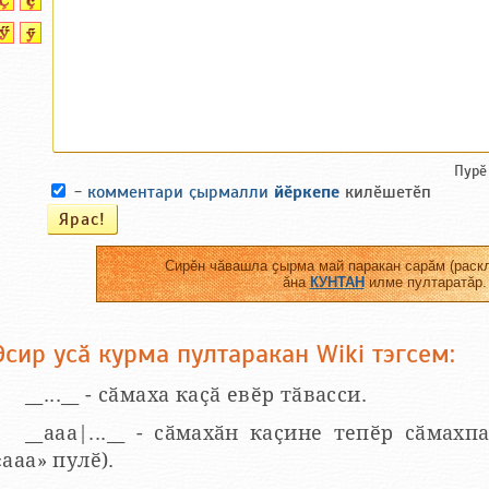
Пурӗ
-
комментари ҫырмалли
йӗркепе
килӗшетӗп
Сирӗн чӑвашла ҫырма май паракан сарӑм (раскл
ӑна
КУНТАН
илме пултаратӑр.
Эсир усӑ курма пултаракан Wiki тэгсем:
__...__ - сӑмаха каҫӑ евӗр тӑвасси.
__aaa|...__ - сӑмахӑн каҫине тепӗр сӑмахпа
«ааа» пулӗ).