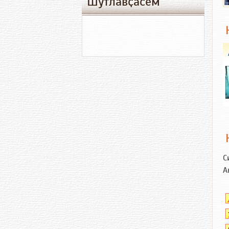
Шутлавҫӑсем
С
А