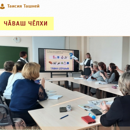
Таисия Ташней
ЧӐВАШ ЧӖЛХИ