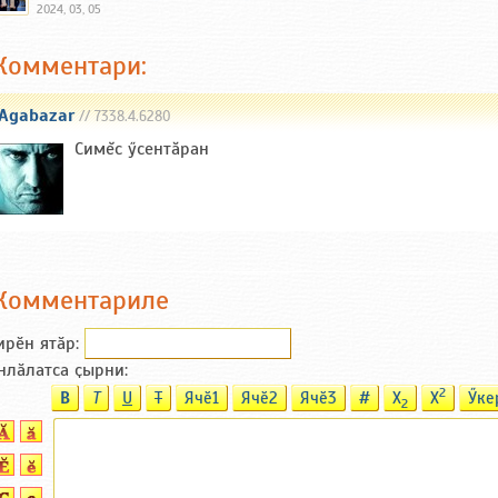
2024, 03, 05
Комментари:
Agabazar
// 7338.4.6280
Симĕс ӳсентăран
Комментариле
ирӗн ятӑp:
нлӑлатса ҫырни:
2
B
T
U
T
Ячӗ1
Ячӗ2
Ячӗ3
#
X
X
Ӳке
2