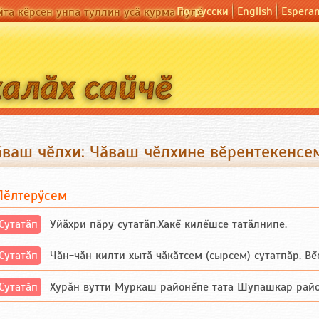
По-русски
English
Espera
йта кӗрсен унпа туллин усӑ курма пулӗ
ӑваш чӗлхи: Чӑваш чӗлхине вӗрентекенсе
Пӗлтерӳсем
Сутатӑп
Уйăхри пăру сутатăп.Хакĕ килĕшсе татăлнипе.
Сутатӑп
Чăн-чăн килти хытă чăкăтсем (сырсем) сутатпăр. Вĕсе
Сутатӑп
Хурăн вутти Муркаш районĕпе тата Шупашкар районĕнч