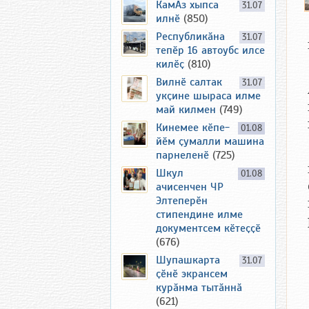
КамАз хыпса
31.07
илнӗ
(850)
Республикӑна
31.07
тепӗр 16 автоубс илсе
килӗҫ
(810)
Вилнӗ салтак
31.07
укҫине шыраса илме
май килмен
(749)
Кинемее кӗпе-
01.08
йӗм ҫумалли машина
парнеленӗ
(725)
Шкул
01.08
ачисенчен ЧР
Элтеперӗн
стипендине илме
документсем кӗтеҫҫӗ
(676)
Шупашкарта
31.07
ҫӗнӗ экрансем
курӑнма тытӑннӑ
(621)