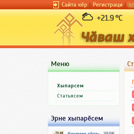
Сайта кӗр
|
Регистраци
|
Са
+21.9 °C
Меню
С
Хыпарсем
Статьясем
Эрне хыпарӗсем
Кинемее кӗпе-