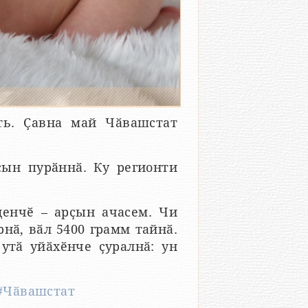
ть. Ҫавна май Чӑвашстат
ҫын пурӑннӑ. Ку регионти
ценчӗ – арҫын ачасем. Чи
нӑ, вӑл 5400 грамм тайнӑ.
 утӑ уйӑхӗнче ҫуралнӑ: ун
#Чӑвашстат