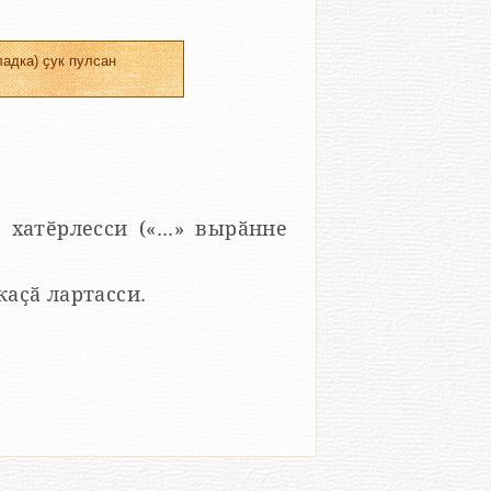
адка) ҫук пулсан
 хатӗрлесси («...» вырӑнне
 каҫӑ лартасси.