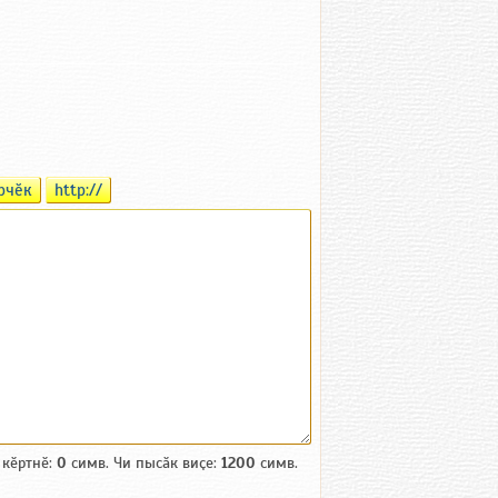
рчӗк
http://
 кӗртнӗ:
0
симв. Чи пысӑк виҫе:
1200
симв.