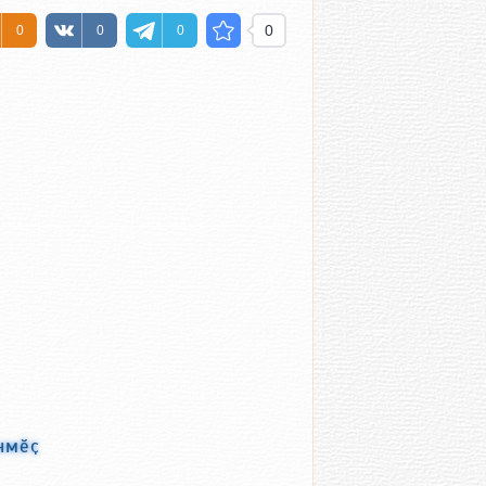
0
0
0
0
нмӗҫ