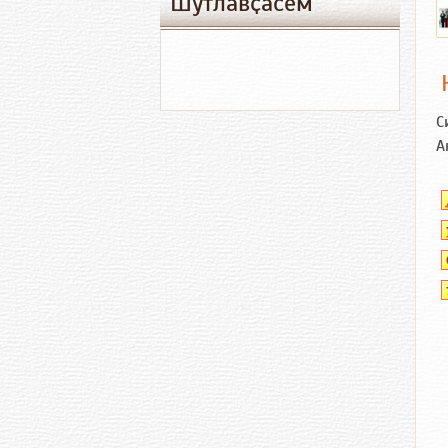
Шутлавҫӑсем
С
А