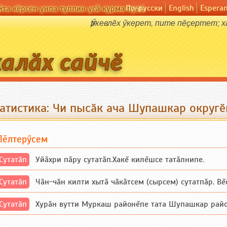
По-русски
English
Espera
йта кӗрсен унпа туллин усӑ курма пулӗ
Ӳркевлӗх ӳкерет, пите пӗҫертет; 
татистика: Чи пысӑк ача Шупашкар округӗ
Пӗлтерӳсем
Сутатӑп
Уйăхри пăру сутатăп.Хакĕ килĕшсе татăлнипе.
Сутатӑп
Чăн-чăн килти хытă чăкăтсем (сырсем) сутатпăр. Вĕсе
Сутатӑп
Хурăн вутти Муркаш районĕпе тата Шупашкар районĕнч