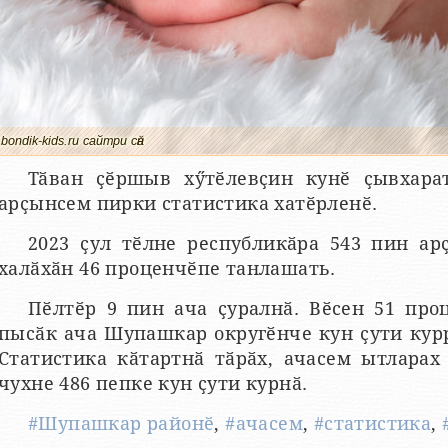
bondik-kids.ru сайтри сӑн
Тӑван ҫӗршыв хӳтӗлевҫин кунӗ ҫывхара
арҫынсем пирки статистика хатӗрленӗ.
2023 ҫул тӗлне республикӑра 543 пин ар
халӑхӑн 46 проценчӗпе танлашать.
Пӗлтӗр 9 пин ача ҫуралнӑ. Вӗсен 51 про
пысӑк ача Шупашкар округӗнче кун ҫути курр
Статистика кӑтартнӑ тӑрӑх, ачасем ытларах
чухне 486 пепке кун ҫути курнӑ.
#Шупашкар районӗ
,
#ачасем
,
#статистика
,