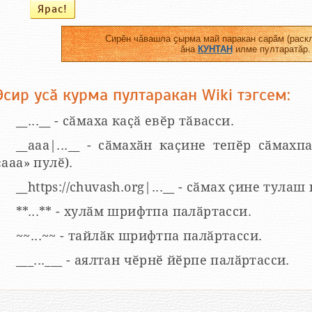
Сирӗн чӑвашла ҫырма май паракан сарӑм (раскл
ӑна
КУНТАН
илме пултаратӑр.
Эсир усӑ курма пултаракан Wiki тэгсем:
__...__ - сӑмаха каҫӑ евӗр тӑвасси.
__aaa|...__ - сӑмахӑн каҫине тепӗр сӑмахпа
«ааа» пулӗ).
__https://chuvash.org|...__ - сӑмах ҫине тулаш
**...** - хулӑм шрифтпа палӑртасси.
~~...~~ - тайлӑк шрифтпа палӑртасси.
___...___ - аялтан чӗрнӗ йӗрпе палӑртасси.