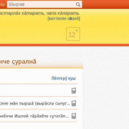
nto
хастарлӑх хӑтарать, чапа кӑларать.
[
ваттисен сӑмахӗ
]
нче ҫуралнӑ
Пӗлтерӳ хуш
не мăн пыршă (вырăсла сычуг) ...
и Ишлей тăрăхĕпе сутатăп. Ха...