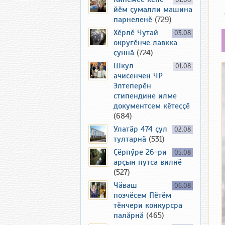
01.08
йӗм ҫумалли машина
парнеленӗ
(729)
Хӗрлӗ Чутай
03.08
округӗнче лавкка
ҫуннӑ
(724)
Шкул
01.08
ачисенчен ЧР
Элтеперӗн
стипендине илме
документсем кӗтеҫҫӗ
(684)
Улатӑр 474 ҫул
02.08
тултарнӑ
(531)
Ҫӗрпӳре 26-ри
05.08
арҫын путса вилнӗ
(527)
Чӑваш
06.08
поэчӗсем Пӗтӗм
тӗнчери конкурсра
палӑрнӑ
(465)