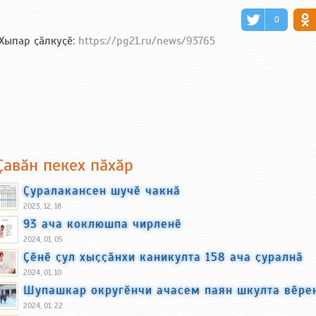
0
Хыпар ҫӑлкуҫӗ:
https://pg21.ru/news/93765
Ҫавӑн пекех пӑхӑр
Ҫуралакансен шучӗ чакнӑ
2023, 12, 18
93 ача коклюшпа чирленӗ
2024, 01, 05
Ҫӗнӗ ҫул хыҫҫӑнхи каникулта 158 ача ҫуралнӑ
2024, 01, 10
Шупашкар округӗнчи ачасем паян шкулта вӗре
2024, 01, 22