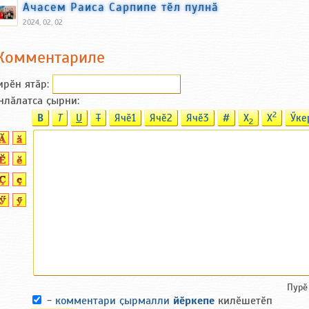
Ачасем Раиса Сарпипе тӗл пулнӑ
2024, 02, 02
Комментариле
ирӗн ятӑp:
нлӑлатса ҫырни:
2
B
T
U
T
Ячӗ1
Ячӗ2
Ячӗ3
#
X
X
Ӳке
2
Пурӗ
-
комментари ҫырмалли
йӗркепе
килӗшетӗп