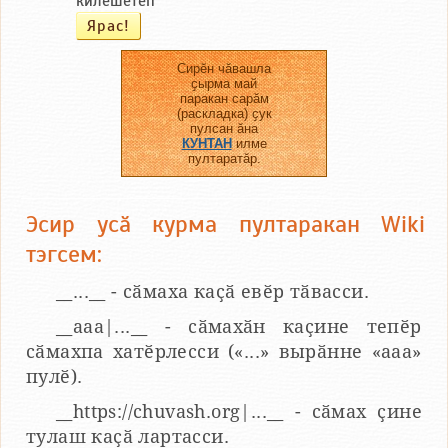
килӗшетӗп
Сирӗн чӑвашла
ҫырма май
паракан сарӑм
(раскладка) ҫук
пулсан ӑна
КУНТАН
илме
пултаратӑр.
Эсир усӑ курма пултаракан Wiki
тэгсем:
__...__ - сӑмаха каҫӑ евӗр тӑвасси.
__aaa|...__ - сӑмахӑн каҫине тепӗр
сӑмахпа хатӗрлесси («...» вырӑнне «ааа»
пулӗ).
__https://chuvash.org|...__ - сӑмах ҫине
тулаш каҫӑ лартасси.