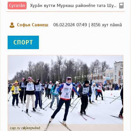
Сутатӑп
Хурăн вутти Муркаш районĕпе тата Шупашкар районĕнчи Ишлей тăрăхĕпе сутатăп. Ха...
Софья Савнеш
06.02.2024 07:49 | 8156 хут пӑхнӑ
СПОРТ
cap.ru сӑнӳкерчӗкӗ