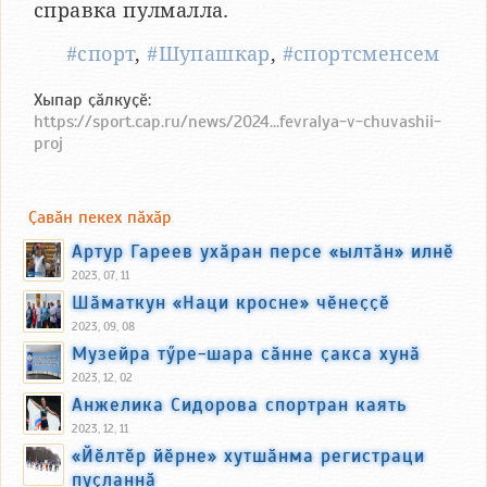
справка пулмалла.
#спорт
,
#Шупашкар
,
#спортсменсем
Хыпар ҫӑлкуҫӗ:
https://sport.cap.ru/news/2024...fevralya-v-chuvashii-
proj
Ҫавӑн пекех пӑхӑр
Артур Гареев ухӑран персе «ылтӑн» илнӗ
2023, 07, 11
Шӑматкун «Наци кросне» чӗнеҫҫӗ
2023, 09, 08
Музейра тӳре-шара сӑнне ҫакса хунӑ
2023, 12, 02
Анжелика Сидорова спортран каять
2023, 12, 11
«Йӗлтӗр йӗрне» хутшӑнма регистраци
пуҫланнӑ