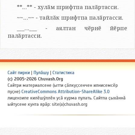
**...** - хулӑм шрифтпа палӑртасси.
~~...~~ - тайлӑк шрифтпа палӑртасси.
___...___ - аялтан чӗрнӗ йӗрпе
палӑртасси.
Сайт пирки
|
Пулӑшу
|
Статистика
(c) 2005-2026 Chuvash.Org
Сайтри материалсене (ытти ҫӑлкуҫсенчен илнисемсӗр
пуҫне)
CreativeCommons Attribution-ShareAlike 3.0
лицензипе килӗшӳллӗн усӑ курма пулать. Сайтпа ҫыхӑннӑ
ыйтусене кунта ярӑр: site(a)chuvash.org