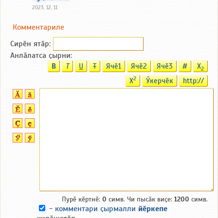
2023, 12, 11
Комментариле
Сирӗн ятӑp:
Анлӑлатса ҫырни:
B
T
U
T
Ячӗ1
Ячӗ2
Ячӗ3
#
X
2
2
X
Ӳкерчӗк
http://
Пурӗ кӗртнӗ:
0
симв. Чи пысӑк виҫе:
1200
симв.
-
комментари ҫырмалли
йӗркепе