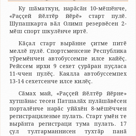
Ку шӑматкун, нарӑсӑн 10-мӗшӗнче,
«Раҫҫей йӗлтӗр йӗрӗ» старт пулӗ.
Шупашкарта вӑл Олимп резервӗсен 2-
мӗш спорт шкулӗнче иртӗ.
Кӑҫал старт вырӑнне ҫитме питӗ
меллӗ пулӗ. Спортсменсене Республика
тӳремӗнчен автобуссемпе илсе кайӗҫ.
Рейссем ирхи 9 сехет ҫурӑран пуҫласа
11-ччен пулӗҫ. Каялла автобуссемпех
13-14 сехетсенче илсе килӗҫ.
Сӑмах май, «Раҫҫей йӗлтӗр йӗрне»
хутшӑнас тесен Патшалӑх пулӑшӑвӗсен
порталӗнче нарӑс уйӑхӗн 8-мӗшӗччен
регистрациленме пулать. Старт умӗн те
вырӑнта регистраци тума пулать. 17
ҫул тултарманнисен тухтӑр панӑ