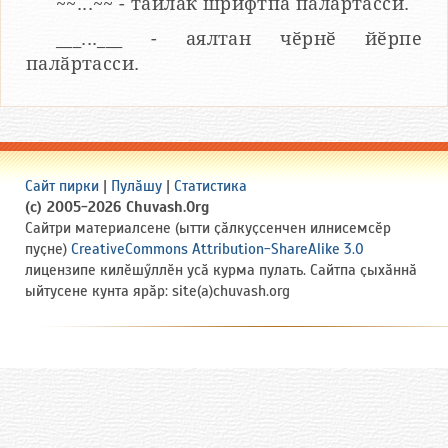
~~...~~ - тайлӑк шрифтпа палӑртасси.
___...___ - аялтан чӗрнӗ йӗрпе
палӑртасси.
Сайт пирки
|
Пулӑшу
|
Статистика
(c) 2005-2026 Chuvash.Org
Сайтри материалсене (ытти ҫӑлкуҫсенчен илнисемсӗр
пуҫне)
CreativeCommons Attribution-ShareAlike 3.0
лицензипе килӗшӳллӗн усӑ курма пулать. Сайтпа ҫыхӑннӑ
ыйтусене кунта ярӑр: site(a)chuvash.org