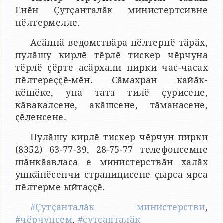
Енӗн Ҫутҫанталӑк министертсивне
пӗлтермелле.
Асӑннӑ ведомствӑра пӗлтернӗ тӑрӑх,
пулӑшу кирлӗ тӗрлӗ тискер чӗрчуна
тӗрлӗ ҫӗрте асӑрхани пирки час-часах
пӗлтереҫҫӗ-мӗн. Сӑмахран кайӑк-
кӗшӗке, упа тата тилӗ ҫурисене,
кӑвакалсене, акӑшсене, тӑманасене,
ҫӗленсене.
Пулӑшу кирлӗ тискер чӗрчун пирки
(8352) 63-77-39, 28-75-77 телефонсемпе
шӑнкӑавласа е министерствӑн халӑх
ушкӑнӗсенчи страницисене ҫырса ярса
пӗлтерме ыйтаҫҫӗ.
#Ҫутҫанталӑк министерстви
,
#чӗрчунсем
,
#ҫутҫанталӑк