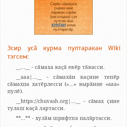
Сирӗн чӑвашла
ҫырма май
паракан сарӑм
(раскладка) ҫук
пулсан ӑна
КУНТАН
илме
пултаратӑр.
Эсир усӑ курма пултаракан Wiki
тэгсем:
__...__ - сӑмаха каҫӑ евӗр тӑвасси.
__aaa|...__ - сӑмахӑн каҫине тепӗр
сӑмахпа хатӗрлесси («...» вырӑнне «ааа»
пулӗ).
__https://chuvash.org|...__ - сӑмах ҫине
тулаш каҫӑ лартасси.
**...** - хулӑм шрифтпа палӑртасси.