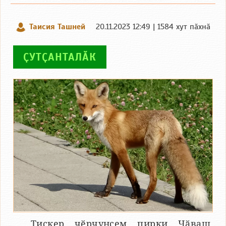
Таисия Ташней
20.11.2023 12:49 | 1584 хут пӑхнӑ
ҪУТҪАНТАЛӐК
Тискер чӗрчунсем пирки Чӑваш