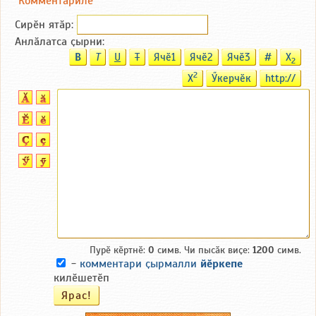
Комментариле
Сирӗн ятӑp:
Анлӑлатса ҫырни:
B
T
U
T
Ячӗ1
Ячӗ2
Ячӗ3
#
X
2
2
X
Ӳкерчӗк
http://
Пурӗ кӗртнӗ:
0
симв. Чи пысӑк виҫе:
1200
симв.
-
комментари ҫырмалли
йӗркепе
килӗшетӗп