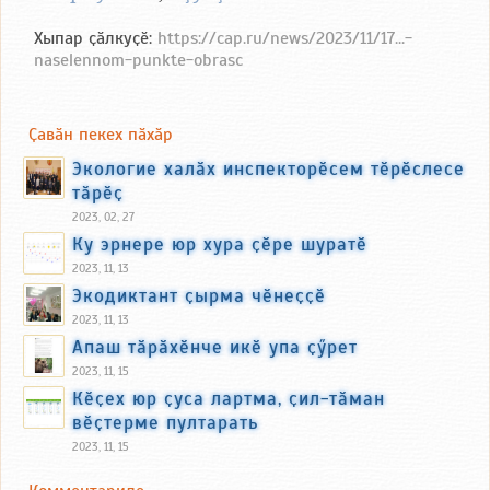
Хыпар ҫӑлкуҫӗ:
https://cap.ru/news/2023/11/17...-
naselennom-punkte-obrasc
Ҫавӑн пекех пӑхӑр
Экологие халӑх инспекторӗсем тӗрӗслесе
тӑрӗҫ
2023, 02, 27
Ку эрнере юр хура ҫӗре шуратӗ
2023, 11, 13
Экодиктант ҫырма чӗнеҫҫӗ
2023, 11, 13
Апаш тӑрӑхӗнче икӗ упа ҫӳрет
2023, 11, 15
Кӗҫех юр ҫуса лартма, ҫил-тӑман
вӗҫтерме пултарать
2023, 11, 15