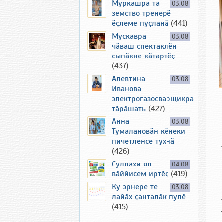
Муркашра та
03.08
земство тренерӗ
ӗҫлеме пуҫланӑ
(441)
Мускавра
03.08
чӑваш спектаклӗн
сыпӑкне кӑтартӗҫ
(437)
Алевтина
03.08
Иванова
электрогазосварщикра
тӑрӑшать
(427)
Анна
03.08
Тумалановӑн кӗнеки
пичетленсе тухнӑ
(426)
Суллахи ял
04.08
вӑййисем иртӗҫ
(419)
Ку эрнере те
03.08
лайӑх ҫанталӑк пулӗ
(415)