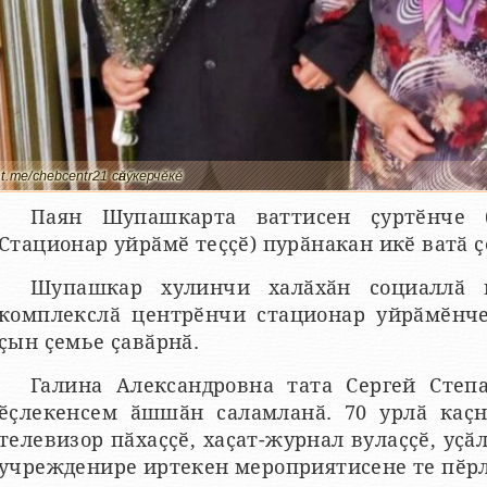
t.me/chebcentr21 сӑнӳкерчӗкӗ
Паян Шупашкарта ваттисен ҫуртӗнче (
Стационар уйрӑмӗ теҫҫӗ) пурӑнакан икӗ ватӑ ҫ
Шупашкар хулинчи халӑхӑн социаллӑ ы
комплекслӑ центрӗнчи стационар уйрӑмӗнче
ҫын ҫемье ҫавӑрнӑ.
Галина Александровна тата Сергей Степ
ӗҫлекенсем ӑшшӑн саламланӑ. 70 урлӑ каҫ
телевизор пӑхаҫҫӗ, хаҫат-журнал вулаҫҫӗ, уҫӑл
учрежденире иртекен мероприятисене те пӗрл