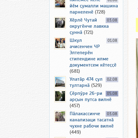
01.08
йӗм ҫумалли машина
парнеленӗ
(728)
Хӗрлӗ Чутай
03.08
округӗнче лавкка
ҫуннӑ
(721)
Шкул
01.08
ачисенчен ЧР
Элтеперӗн
стипендине илме
документсем кӗтеҫҫӗ
(681)
Улатӑр 474 ҫул
02.08
тултарнӑ
(529)
Ҫӗрпӳре 26-ри
05.08
арҫын путса вилнӗ
(457)
Пӑлакассинче
03.08
канализаци тасатнӑ
чухне рабочи вилнӗ
(449)