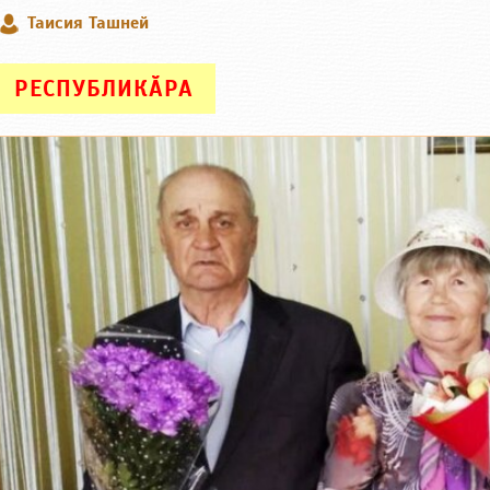
Таисия Ташней
РЕСПУБЛИКӐРА