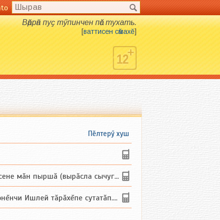
nto
Вӑррӑн пуҫ тӳпинчен пӑс тухать.
[
ваттисен сӑмахӗ
]
Пӗлтерӳ хуш
не мăн пыршă (вырăсла сычуг) ...
и Ишлей тăрăхĕпе сутатăп. Ха...