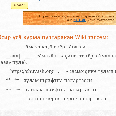
Сирӗн чӑвашла ҫырма май паракан сарӑм (раскл
ӑна
КУНТАН
илме пултаратӑр.
Эсир усӑ курма пултаракан Wiki тэгсем:
__...__ - сӑмаха каҫӑ евӗр тӑвасси.
__aaa|...__ - сӑмахӑн каҫине тепӗр сӑмахпа
«ааа» пулӗ).
__https://chuvash.org|...__ - сӑмах ҫине тулаш
**...** - хулӑм шрифтпа палӑртасси.
~~...~~ - тайлӑк шрифтпа палӑртасси.
___...___ - аялтан чӗрнӗ йӗрпе палӑртасси.