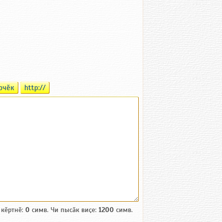
рчӗк
http://
 кӗртнӗ:
0
симв. Чи пысӑк виҫе:
1200
симв.