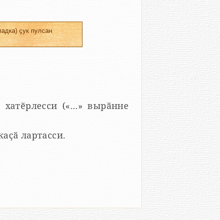
адка) ҫук пулсан
 хатӗрлесси («...» вырӑнне
 каҫӑ лартасси.