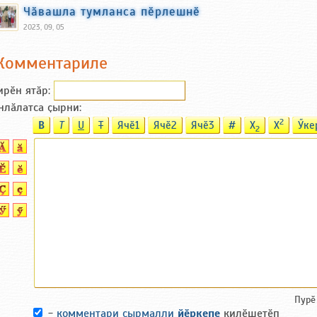
Чӑвашла тумланса пӗрлешнӗ
2023, 09, 05
Комментариле
ирӗн ятӑp:
нлӑлатса ҫырни:
2
B
T
U
T
Ячӗ1
Ячӗ2
Ячӗ3
#
X
X
Ӳке
2
Пурӗ
-
комментари ҫырмалли
йӗркепе
килӗшетӗп