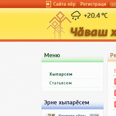
Сайта кӗр
|
Регистраци
|
Са
+20.4 °C
Меню
Р
Хыпарсем
Статьясем
Эрне хыпарӗсем
Кинемее кӗпе-