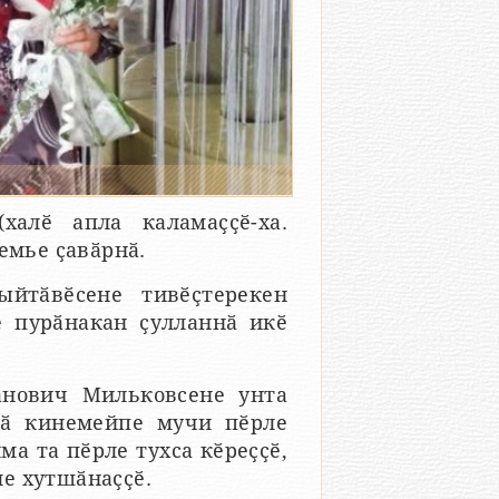
халӗ апла каламаҫҫӗ-ха.
емье ҫавӑрнӑ.
йтӑвӗсене тивӗҫтерекен
 пурӑнакан ҫулланнӑ икӗ
анович Мильковсене унта
нӑ кинемейпе мучи пӗрле
ма та пӗрле тухса кӗреҫҫӗ,
е хутшӑнаҫҫӗ.