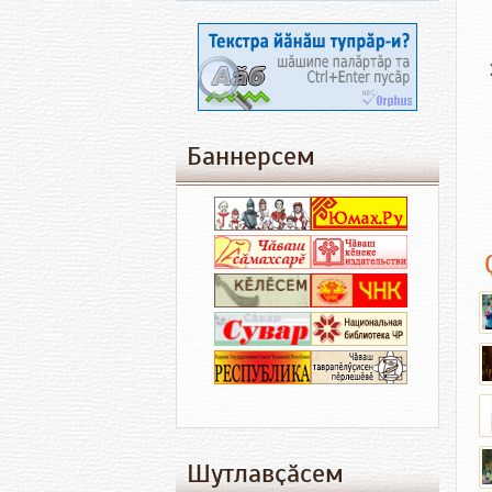
Баннерсем
Шутлавҫӑсем