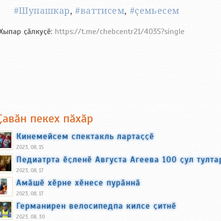
#Шупашкар
,
#ваттисем
,
#ҫемьесем
Хыпар ҫӑлкуҫӗ:
https://t.me/chebcentr21/4035?single
Ҫавӑн пекех пӑхӑр
Кинемейсем спектакль лартаҫҫӗ
2023, 08, 15
Педиатрта ӗҫленӗ Августа Агеева 100 ҫул тулта
2023, 08, 17
Амӑшӗ хӗрне хӗнесе пурӑннӑ
2023, 08, 17
Германирен велосипедпа килсе ҫитнӗ
2023, 08, 30