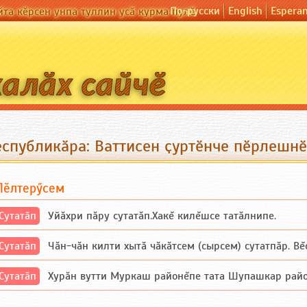
По-русски
English
Espera
йта кӗрсен унпа туллин усӑ курма пулӗ
еспубликӑра: Ваттисен ҫуртӗнче пӗрлешнӗ
Пӗлтерӳсем
Сутатӑп
Уйăхри пăру сутатăп.Хакĕ килĕшсе татăлнипе.
Сутатӑп
Чăн-чăн килти хытă чăкăтсем (сырсем) сутатпăр. Вĕсе
Сутатӑп
Хурăн вутти Муркаш районĕпе тата Шупашкар районĕнч