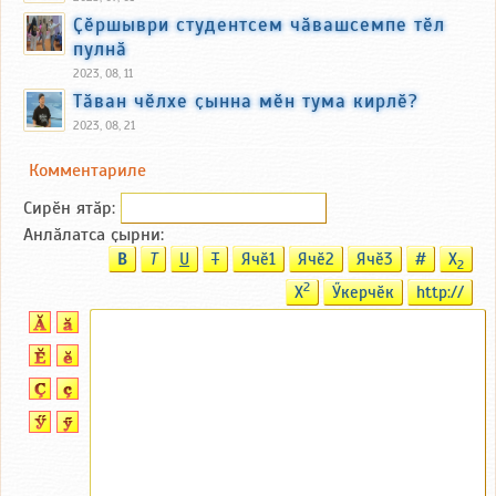
Ҫӗршыври студентсем чӑвашсемпе тӗл
пулнӑ
2023, 08, 11
Тӑван чӗлхе ҫынна мӗн тума кирлӗ?
2023, 08, 21
Комментариле
Сирӗн ятӑp:
Анлӑлатса ҫырни:
B
T
U
T
Ячӗ1
Ячӗ2
Ячӗ3
#
X
2
2
X
Ӳкерчӗк
http://