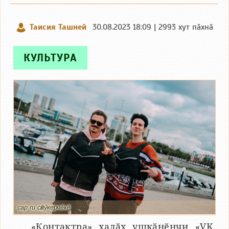
Таисия Ташней
30.08.2023 18:09 | 2993 хут пӑхнӑ
КУЛЬТУРА
cap.ru сӑнӳкерчӗкӗ
«Контактра» халӑх ушкӑнӗнчи «VK