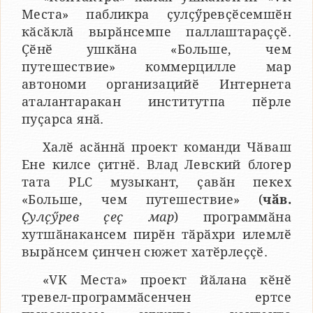
Места» пабликра ҫулҫӳревҫӗсемшӗн
кӑсӑклӑ вырӑнсемпе паллаштараҫҫӗ.
Ҫӗнӗ ушкӑна «Больше, чем
путешествие» коммерцилле мар
автономи организацийӗ Интернета
аталантаракан институтпа пӗрле
пуҫарса янӑ.
Халӗ асӑннӑ проект команди Чӑваш
Ене килсе ҫитнӗ. Влад Левский блогер
тата PLC музыкант, ҫавӑн пекех
«Больше, чем путешествие» (
чӑв.
Ҫулҫӳрев ҫеҫ мар
) программӑна
хутшӑнакансем пирӗн тӑрӑхри илемлӗ
вырӑнсем ҫинчен сюжет хатӗрлеҫҫӗ.
«VK Места» проект йӑлана кӗнӗ
тревел-программӑсенчен ертсе