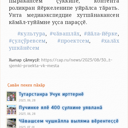
пыракансем ҫуккипе, контента
роликран йӗркеленипе уйрӑлса тӑрать.
Унта медиаэкспедцие хутшӑнакансен
кӑмӑл-туйӑмне уҫса параҫҫӗ.
#культура
,
#чӑвашлӑх
,
#йӑла-йӗрке
,
#ҫулҫӳревсем
,
#проектсем
,
#халӑх
ушкӑнӗсем
Хыпар ҫӑлкуҫӗ:
https://cap.ru/news/2023/08/30...t-
sjemki-proekta-vk-mesta
Ҫавӑн пекех пӑхӑр
Тутарстанра Учук ирттернӗ
2023, 06, 28
Пучинке ялӗ 400 ҫулхине уявланӑ
2023, 06, 28
Чӑвашсем чушкӑлла выляма вӗрентеҫҫӗ
2023, 07, 01