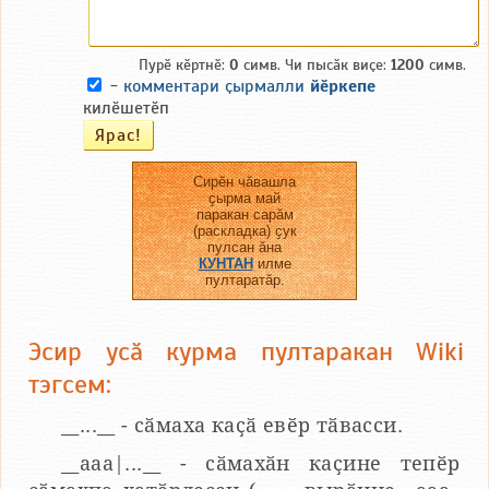
Пурӗ кӗртнӗ:
0
симв. Чи пысӑк виҫе:
1200
симв.
-
комментари ҫырмалли
йӗркепе
килӗшетӗп
Сирӗн чӑвашла
ҫырма май
паракан сарӑм
(раскладка) ҫук
пулсан ӑна
КУНТАН
илме
пултаратӑр.
Эсир усӑ курма пултаракан Wiki
тэгсем:
__...__ - сӑмаха каҫӑ евӗр тӑвасси.
__aaa|...__ - сӑмахӑн каҫине тепӗр