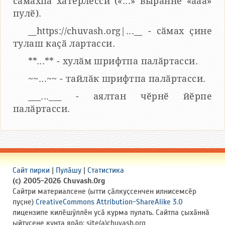
сӑмахпа хатӗрлесси («...» вырӑнне «ааа»
пулӗ).
__https://chuvash.org|...__ - сӑмах ҫине
тулаш каҫӑ лартасси.
**...** - хулӑм шрифтпа палӑртасси.
~~...~~ - тайлӑк шрифтпа палӑртасси.
___...___ - аялтан чӗрнӗ йӗрпе
палӑртасси.
Сайт пирки
|
Пулӑшу
|
Статистика
(c) 2005-2026 Chuvash.Org
Сайтри материалсене (ытти ҫӑлкуҫсенчен илнисемсӗр
пуҫне)
CreativeCommons Attribution-ShareAlike 3.0
лицензипе килӗшӳллӗн усӑ курма пулать. Сайтпа ҫыхӑннӑ
ыйтусене кунта ярӑр: site(a)chuvash.org