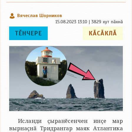
Вячеслав Шорников
15.08.2023 13:10 | 3829 хут пӑхнӑ
ТӖНЧЕРЕ
КӐСӐКЛӐ
Исланди ҫыранӗсенчен инҫе мар
вырнаҫнӑ Тридрангар маяк Атлантика