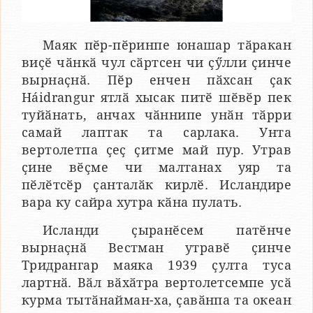
Маяк пӗр-пӗринпе юнашар тӑракан
виҫӗ чӑнкӑ чул сӑртсен чи ҫӳлли ҫинче
вырнаҫнӑ. Пӗр енчен пӑхсан ҫак
Háidrangur ятлӑ хысак питӗ шӗвӗр пек
туйӑнать, анчах чӑннипе унӑн тӑрри
самай лаптак та сарлака. Унта
вертолетпа ҫеҫ ҫитме май пур. Утрав
ҫине вӗҫме чи малтанах уяр та
пӗлӗтсӗр ҫанталӑк кирлӗ. Исландире
вара ку сайра хутра кӑна пулать.
Исланди ҫыранӗсем патӗнче
вырнаҫнӑ Вестман утравӗ ҫинче
Тридрангар маяка 1939 ҫулта туса
лартнӑ. Вӑл вӑхӑтра вертолетсемпе усӑ
курма тытӑнайман-ха, ҫавӑнпа та океан