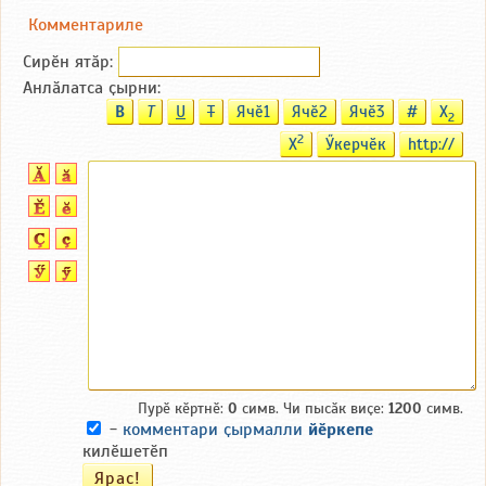
Комментариле
Сирӗн ятӑp:
Анлӑлатса ҫырни:
B
T
U
T
Ячӗ1
Ячӗ2
Ячӗ3
#
X
2
2
X
Ӳкерчӗк
http://
Пурӗ кӗртнӗ:
0
симв. Чи пысӑк виҫе:
1200
симв.
-
комментари ҫырмалли
йӗркепе
килӗшетӗп