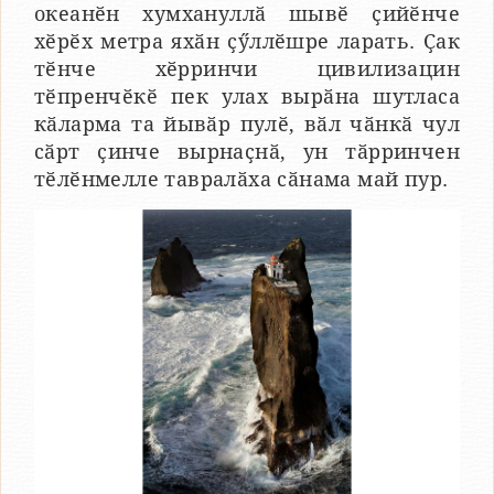
океанӗн хумхануллӑ шывӗ ҫийӗнче
хӗрӗх метра яхӑн ҫӳллӗшре ларать. Ҫак
тӗнче хӗрринчи цивилизацин
тӗпренчӗкӗ пек улах вырӑна шутласа
кӑларма та йывӑр пулӗ, вӑл чӑнкӑ чул
сӑрт ҫинче вырнаҫнӑ, ун тӑрринчен
тӗлӗнмелле тавралӑха сӑнама май пур.