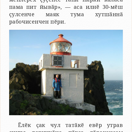
пама пит йывӑр», — аса илнӗ 30-мӗш
ҫулсенче маяк тума хутшӑннӑ
рабочисенчен пӗри.
Ӗлӗк ҫак чул татӑкӗ евӗр утрав