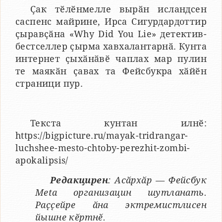
Ҫак тӗлӗнмелле вырӑн исландсен
саспенс майрине, Ирса Сигурдардоттир
ҫыравҫӑна «Why Did You Lie» детектив-
бестселлер ҫырма хавхалантарнӑ. Кунта
интернет ҫыхӑнӑвӗ чаплах мар пулин
те маякӑн ҫавах та Фейсбукра хӑйӗн
страници пур.
Текста кунтан илнӗ:
https://bigpicture.ru/mayak-tridrangar-
luchshee-mesto-chtoby-perezhit-zombi-
apokalipsis/
Редакцирен
: Асӑрхӑр — Фейсбук
Meta организацин шутланать.
Раҫҫейре ӑна эктремистлисен
йышне кӗртнӗ.