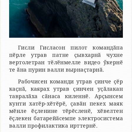
Гисли Гисласон пилот командӑпа
пӗрле утрав патне ҫывхарнӑ чухне
вертолетран тӗлӗнмелле видео ӳкернӗ
те ӑна пурин валли вырнаҫтарнӑ.
Рабочисен команди утрав ҫинче ҫӗр
каҫнӑ, каярах утрав ҫинчен уҫӑлакан
тавралӑха сӑнаса киленнӗ. Арҫынсем
кунти хатӗр-хӗтӗрӗ, ҫавӑн пекех маяк
мӗнле ӗҫленине тӗрӗсленӗ, хӗвелтен
ӗҫлекен батарейӑсемпе электросистема
валли профилактика ирттернӗ.