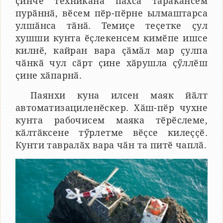
ҫинче техникӑна пӑхса тӑракансем
пурӑннӑ, вӗсем пӗр-пӗрне ылмаштарса
улшӑнса тӑнӑ. Темиҫе теҫетке ҫул
хушши кунта ӗҫлекенсем кимӗпе ишсе
килнӗ, кайран вара ҫӑмӑл мар ҫулпа
чӑнкӑ чул сӑрт ҫине хӑрушла ҫӳллӗш
ҫине хӑпарнӑ.
Паянхи куна илсен маяк йӑлт
автоматизациленӗскер. Хӑш-пӗр чухне
кунта рабочисем маяка тӗрӗслеме,
кӑлтӑксене тӳрлетме вӗҫсе килеҫҫӗ.
Кунти тавралӑх вара чӑн та питӗ чаплӑ.