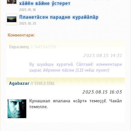
хӑйӗн вӑйне ӳстерет
2023, 05, 18
Планетӑсен парадне курайӑпӑр
2023, 05, 25
Комментари:
Евразиец
// 3447.04.5759
2023.08.15 14:31
Ку шухӑша хуратнӑ. Сӑлтавӗ:
комментари
ҫырас йӗркене пӑсни (1.11-мӗш пункт)
Agabazar
// 5593.0.3361
2023.08.15 16:03
Кунашкал япалана «сăрт» темеççĕ. Чакăл
темелле.