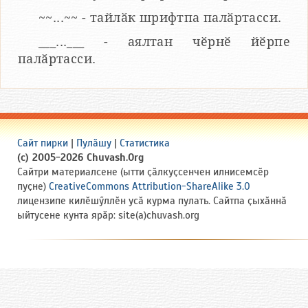
~~...~~ - тайлӑк шрифтпа палӑртасси.
___...___ - аялтан чӗрнӗ йӗрпе
палӑртасси.
Сайт пирки
|
Пулӑшу
|
Статистика
(c) 2005-2026 Chuvash.Org
Сайтри материалсене (ытти ҫӑлкуҫсенчен илнисемсӗр
пуҫне)
CreativeCommons Attribution-ShareAlike 3.0
лицензипе килӗшӳллӗн усӑ курма пулать. Сайтпа ҫыхӑннӑ
ыйтусене кунта ярӑр: site(a)chuvash.org