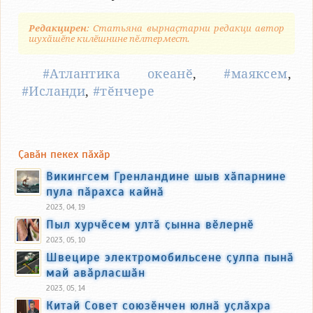
Редакцирен
: Статьяна вырнаҫтарни редакци автор
шухӑшӗпе килӗшнине пӗлтермест.
#Атлантика океанӗ
,
#маяксем
,
#Исланди
,
#тӗнчере
Ҫавӑн пекех пӑхӑр
Викингсем Гренландине шыв хӑпарнине
пула пӑрахса кайнӑ
2023, 04, 19
Пыл хурчӗсем ултӑ ҫынна вӗлернӗ
2023, 05, 10
Швецире электромобильсене ҫулпа пынӑ
май авӑрласшӑн
2023, 05, 14
Китай Совет союзӗнчен юлнӑ уҫлӑхра