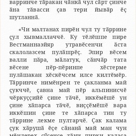
варринче тӑракан чӑнкӑ чул сӑрт ҫинче
ӑна тӑвасси ҫав тери йывӑр ӗҫ
шутланнӑ.
«Чи малтанах пирӗн чул ту тӑррине
ҫул хывмаллаччӗ. Ку тӗлӗшпе пире
Вестманнаэйяр утравӗсенчи ӑста
скалолазсем пулӑшрӗҫ. Эпир вӗсем
валли пӑра, мӑлатук, сӑнчӑр тата
вӗсене пӗр-пӗринпе хӗстерме
пулӑшакан хӗскӗчсем илсе килтӗмӗр.
Тӑрринче нимӗнрен те ҫакланма май
ҫукччӗ, ҫавна май пӗр альпинисчӗ
чӗркуҫҫийӗ ҫине тӑчӗ, иккӗмӗшӗ ун
ҫине хӑпарса тӑчӗ, виҫҫӗмӗшӗ вара
иккӗшин ҫине те хӑпарса тин ту
тӑррине лекме пултарчӗ. Ҫак калама
ҫук хӑрушӑ ӗҫе сӑнанӑ май ман чун
мӗнлерех ҫӳҫенсе тӑни пирки каласа