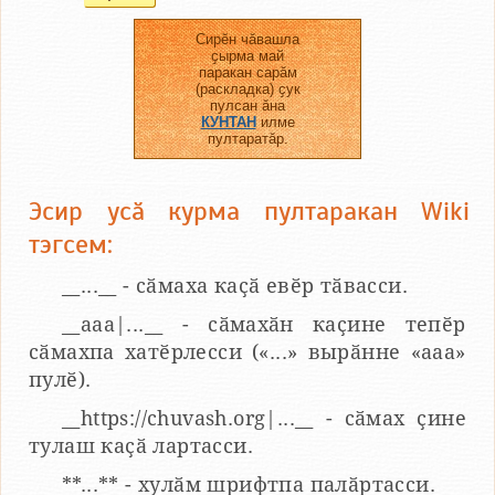
Сирӗн чӑвашла
ҫырма май
паракан сарӑм
(раскладка) ҫук
пулсан ӑна
КУНТАН
илме
пултаратӑр.
Эсир усӑ курма пултаракан Wiki
тэгсем:
__...__ - сӑмаха каҫӑ евӗр тӑвасси.
__aaa|...__ - сӑмахӑн каҫине тепӗр
сӑмахпа хатӗрлесси («...» вырӑнне «ааа»
пулӗ).
__https://chuvash.org|...__ - сӑмах ҫине
тулаш каҫӑ лартасси.
**...** - хулӑм шрифтпа палӑртасси.