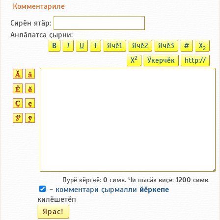
Комментариле
Сирӗн ятӑp:
Анлӑлатса ҫырни:
B
T
U
T
Ячӗ1
Ячӗ2
Ячӗ3
#
X
2
2
X
Ӳкерчӗк
http://
Пурӗ кӗртнӗ:
0
симв. Чи пысӑк виҫе:
1200
симв.
-
комментари ҫырмалли
йӗркепе
килӗшетӗп