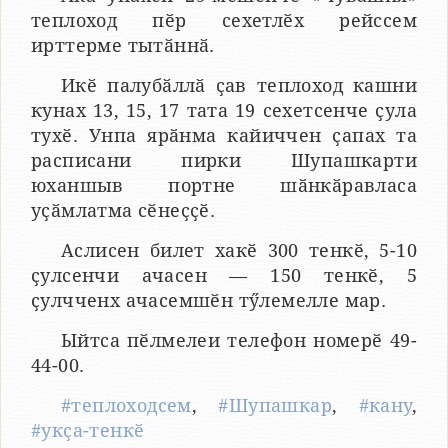
теплоход пӗр сехетлӗх рейссем
ирттерме тытӑннӑ.
Икӗ палубӑллӑ ҫав теплоход кашни
кунах 13, 15, 17 тата 19 сехетсенче ҫула
тухӗ. Унпа ярӑнма кайиччен ҫапах та
расписани пирки Шупашкарти
юханшыв портне шӑнкӑравласа
уҫӑмлатма сӗнеҫҫӗ.
Аслисен билет хакӗ 300 тенкӗ, 5-10
ҫулсенчи ачасен — 150 тенкӗ, 5
ҫулчченх ачасемшӗн тӳлемелле мар.
Ыйтса пӗлмелеи телефон номерӗ 49-
44-00.
#теплоходсем
,
#Шупашкар
,
#кану
,
#укҫа-тенкӗ