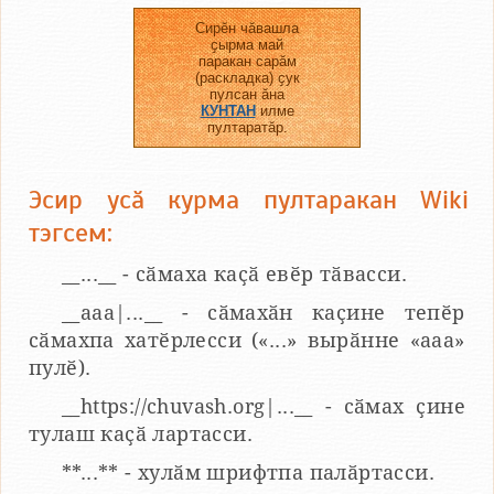
Сирӗн чӑвашла
ҫырма май
паракан сарӑм
(раскладка) ҫук
пулсан ӑна
КУНТАН
илме
пултаратӑр.
Эсир усӑ курма пултаракан Wiki
тэгсем:
__...__ - сӑмаха каҫӑ евӗр тӑвасси.
__aaa|...__ - сӑмахӑн каҫине тепӗр
сӑмахпа хатӗрлесси («...» вырӑнне «ааа»
пулӗ).
__https://chuvash.org|...__ - сӑмах ҫине
тулаш каҫӑ лартасси.
**...** - хулӑм шрифтпа палӑртасси.