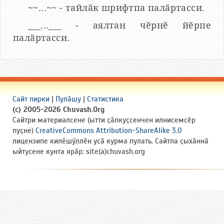
~~...~~ - тайлӑк шрифтпа палӑртасси.
___...___ - аялтан чӗрнӗ йӗрпе
палӑртасси.
Сайт пирки
|
Пулӑшу
|
Статистика
(c) 2005-2026 Chuvash.Org
Сайтри материалсене (ытти ҫӑлкуҫсенчен илнисемсӗр
пуҫне)
CreativeCommons Attribution-ShareAlike 3.0
лицензипе килӗшӳллӗн усӑ курма пулать. Сайтпа ҫыхӑннӑ
ыйтусене кунта ярӑр: site(a)chuvash.org