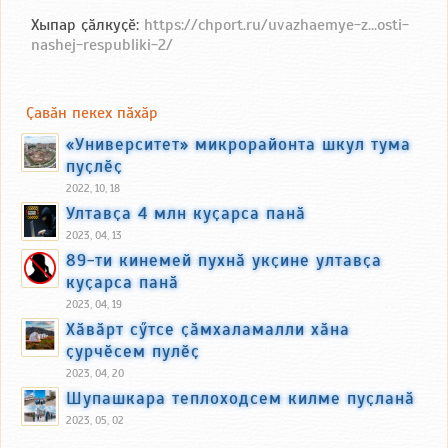
Хыпар ҫӑлкуҫӗ:
https://chport.ru/uvazhaemye-z...osti-
nashej-respubliki-2/
Ҫавӑн пекех пӑхӑр
«Университет» микрорайонта шкул тума
пуҫлӗҫ
2022, 10, 18
Ултавҫа 4 млн куҫарса панӑ
2023, 04, 13
89-ти кинемей пухнӑ укҫине ултавҫа
куҫарса панӑ
2023, 04, 19
Хӑвӑрт сӳтсе ҫӑмхаламалли хӑна
ҫурчӗсем пулӗҫ
2023, 04, 20
Шупашкара теплоходсем килме пуҫланӑ
2023, 05, 02