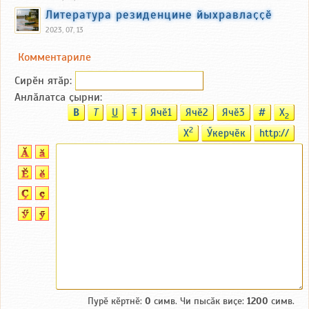
Литература резиденцине йыхравлаҫҫӗ
2023, 07, 13
Комментариле
Сирӗн ятӑp:
Анлӑлатса ҫырни:
B
T
U
T
Ячӗ1
Ячӗ2
Ячӗ3
#
X
2
2
X
Ӳкерчӗк
http://
Пурӗ кӗртнӗ:
0
симв. Чи пысӑк виҫе:
1200
симв.