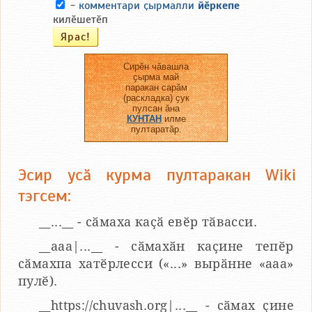
-
комментари ҫырмалли
йӗркепе
килӗшетӗп
Сирӗн чӑвашла
ҫырма май
паракан сарӑм
(раскладка) ҫук
пулсан ӑна
КУНТАН
илме
пултаратӑр.
Эсир усӑ курма пултаракан Wiki
тэгсем:
__...__ - сӑмаха каҫӑ евӗр тӑвасси.
__aaa|...__ - сӑмахӑн каҫине тепӗр
сӑмахпа хатӗрлесси («...» вырӑнне «ааа»
пулӗ).
__https://chuvash.org|...__ - сӑмах ҫине