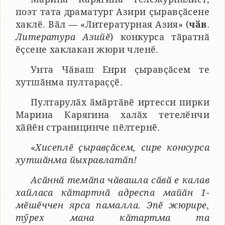
поэт тата драматург Азири ҫыравҫӑсене
хаклӗ. Вӑл — «Литературная Азия» (
чӑв
.
Литература Азийӗ
) конкурса тӑратнӑ
ӗҫсене хаклакан жюри членӗ.
Унта Чӑваш Енри ҫыравҫӑсем те
хутшӑнма пултараҫҫӗ.
Пултарулӑх ӑмӑртӑвӗ иртесси пирки
Марина Карягина халӑх тетелӗнчи
хӑйӗн страницинче пӗлтернӗ.
«
Хисеплӗ ҫыравҫӑсем, сире конкурса
хутшӑнма йыхравлатӑп!
Асӑннӑ темӑпа чӑвашла сӑвӑ е калав
хайласа кӑтартнӑ адреспа майӑн 1-
мӗшӗччен ярса памалла. Эпӗ жюрире,
тӳрех мана кӑтартма та