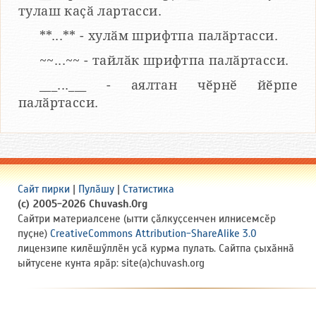
тулаш каҫӑ лартасси.
**...** - хулӑм шрифтпа палӑртасси.
~~...~~ - тайлӑк шрифтпа палӑртасси.
___...___ - аялтан чӗрнӗ йӗрпе
палӑртасси.
Сайт пирки
|
Пулӑшу
|
Статистика
(c) 2005-2026 Chuvash.Org
Сайтри материалсене (ытти ҫӑлкуҫсенчен илнисемсӗр
пуҫне)
CreativeCommons Attribution-ShareAlike 3.0
лицензипе килӗшӳллӗн усӑ курма пулать. Сайтпа ҫыхӑннӑ
ыйтусене кунта ярӑр: site(a)chuvash.org