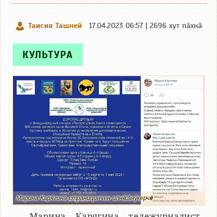
Таисия Ташней
17.04.2023 06:57 | 2696 хут пӑхнӑ
КУЛЬТУРА
Марина Карягина страницинчен илнӗ сӑнӳкерчӗк
Марина Карягина тележурналист,