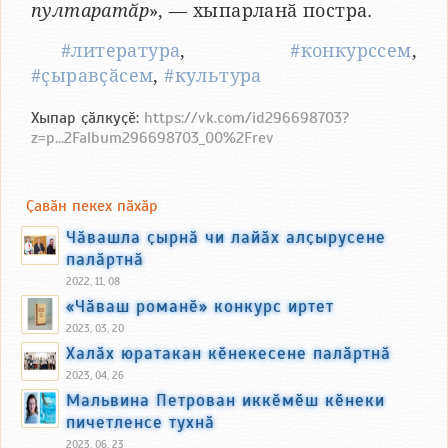
пултаратӑр
», — хыпарланӑ постра.
#литература
,
#конкурссем
,
#ҫыравҫӑсем
,
#культура
Хыпар ҫӑлкуҫӗ:
https://vk.com/id296698703?
z=p...2Falbum296698703_00%2Frev
Ҫавӑн пекех пӑхӑр
Чӑвашла ҫырнӑ чи лайӑх алҫырусене
палӑртнӑ
2022, 11, 08
«Чӑваш романӗ» конкурс иртет
2023, 03, 20
Халӑх юратакан кӗнекесене палӑртнӑ
2023, 04, 26
Мальвина Петрован иккӗмӗш кӗнеки
пичетленсе тухнӑ
2023, 06, 23