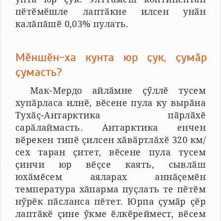
пӗтӗмӗшле лаптӑкне илсен унӑн
калӑпӑшӗ 0,03% пулать.
Мӗншӗн-ха кунта юр ҫук, ҫумӑр
ҫумасть?
Мак-Мердо айлӑмне ҫӳллӗ тусем
хупӑрласа илнӗ, вӗсене пула ку вырӑна
Тухӑҫ-Антарктика пӑрлӑхӗ
сарӑлаймасть. Антарктика енчен
вӗрекен типӗ ҫилсен хӑвӑртлӑхӗ 320 км/
сех таран ҫитет, вӗсене пула тусем
ҫинчи юр вӗҫсе каять, сывлӑш
юхӑмӗсем аяларах аннӑҫемӗн
температура хӑпарма пуҫлать те пӗтӗм
нӳрӗк пӑсланса пӗтет. Юрпа ҫумӑр ҫӗр
лаптӑкӗ ҫине ӳкме ӗлкӗреймест, вӗсем