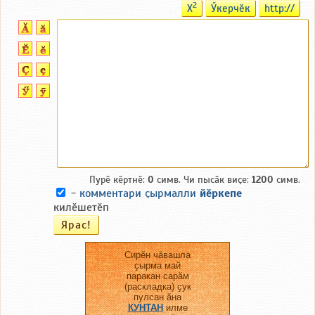
2
X
Ӳкерчӗк
http://
Пурӗ кӗртнӗ:
0
симв. Чи пысӑк виҫе:
1200
симв.
-
комментари ҫырмалли
йӗркепе
килӗшетӗп
Сирӗн чӑвашла
ҫырма май
паракан сарӑм
(раскладка) ҫук
пулсан ӑна
КУНТАН
илме