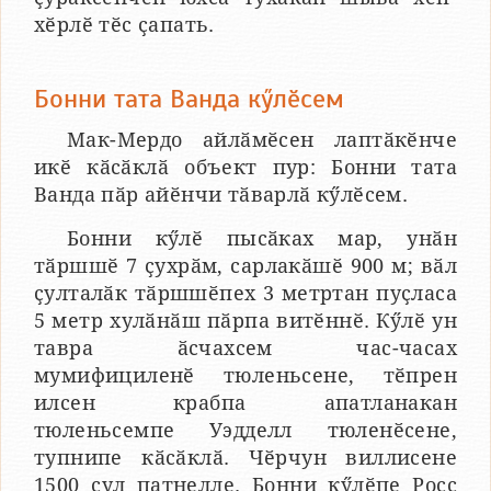
хӗрлӗ тӗс ҫапать.
Бонни тата Ванда кӳлӗсем
Мак-Мердо айлӑмӗсен лаптӑкӗнче
икӗ кӑсӑклӑ объект пур: Бонни тата
Ванда пӑр айӗнчи тӑварлӑ кӳлӗсем.
Бонни кӳлӗ пысӑках мар, унӑн
тӑршшӗ 7 ҫухрӑм, сарлакӑшӗ 900 м; вӑл
ҫулталӑк тӑршшӗпех 3 метртан пуҫласа
5 метр хулӑнӑш пӑрпа витӗннӗ. Кӳлӗ ун
тавра ӑсчахсем час-часах
мумифициленӗ тюленьсене, тӗпрен
илсен крабпа апатланакан
тюленьсемпе Уэдделл тюленӗсене,
тупнипе кӑсӑклӑ. Чӗрчун виллисене
1500 ҫул патнелле. Бонни кӳлӗпе Росс