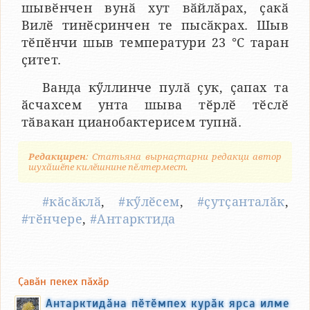
шывӗнчен вунӑ хут вӑйлӑрах, ҫакӑ
Вилӗ тинӗсринчен те пысӑкрах. Шыв
тӗпӗнчи шыв температури 23 °C таран
ҫитет.
Ванда кӳллинче пулӑ ҫук, ҫапах та
ӑсчахсем унта шыва тӗрлӗ тӗслӗ
тӑвакан цианобактерисем тупнӑ.
Редакцирен
: Статьяна вырнаҫтарни редакци автор
шухӑшӗпе килӗшнине пӗлтермест.
#кӑсӑклӑ
,
#кӳлӗсем
,
#ҫутҫанталӑк
,
#тӗнчере
,
#Антарктида
Ҫавӑн пекех пӑхӑр
Антарктидӑна пӗтӗмпех курӑк ярса илме