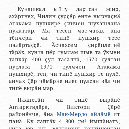
Кунашкал ыйту лартсан эсир,
ахӑртнех, Чилин ҫурҫӗр енче вырнаҫнӑ
Атакама пушхирӗ ҫинчен шухӑшланӑ
пулӑттӑр. Ма тесен час-часах ӑна
тӗнчери чи типӗ пушхир тесе
палӑртаҫҫӗ. Ӑсчахсем ҫирӗплетнӗ
тӑрӑх, кунта пӗр тумлам шыв та ӳкмен
тапхӑр 400 ҫул тӑсӑлнӑ, 1570 ҫултан
пуҫласа 1971 ҫулччен. Атакама
пушхирӗ, тен, чи типӗ пушхир те пулӗ,
анчах Ҫӗр чӑмӑрне илес пулсан вӑл чи
типӗ вырӑн мар.
Планетӑн чи типӗ вырӑнӗ
Антарктидӑра, Виктори Ҫӗрӗ
районӗнче, ӑна
Мак-Мердо айлӑмӗ
ят
панӑ. Ку лаптӑк 4 800 ҫм² йышӑнать,
унта юр ҫук. Улттӑмӗш континентӑн