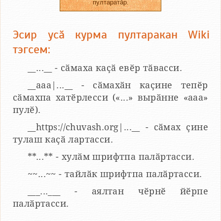
пултаратӑр.
Эсир усӑ курма пултаракан Wiki
тэгсем:
__...__ - сӑмаха каҫӑ евӗр тӑвасси.
__aaa|...__ - сӑмахӑн каҫине тепӗр
сӑмахпа хатӗрлесси («...» вырӑнне «ааа»
пулӗ).
__https://chuvash.org|...__ - сӑмах ҫине
тулаш каҫӑ лартасси.
**...** - хулӑм шрифтпа палӑртасси.
~~...~~ - тайлӑк шрифтпа палӑртасси.
___...___ - аялтан чӗрнӗ йӗрпе
палӑртасси.