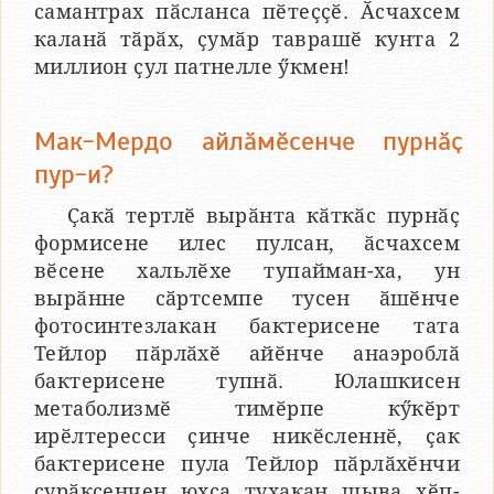
самантрах пӑсланса пӗтеҫҫӗ. Ӑсчахсем
каланӑ тӑрӑх, ҫумӑр таврашӗ кунта 2
миллион ҫул патнелле ӳкмен!
Мак-Мердо айлӑмӗсенче пурнӑҫ
пур-и?
Ҫакӑ тертлӗ вырӑнта кӑткӑс пурнӑҫ
формисене илес пулсан, ӑсчахсем
вӗсене хальлӗхе тупайман-ха, ун
вырӑнне сӑртсемпе тусен ӑшӗнче
фотосинтезлакан бактерисене тата
Тейлор пӑрлӑхӗ айӗнче анаэроблӑ
бактерисене тупнӑ. Юлашкисен
метаболизмӗ тимӗрпе кӳкӗрт
ирӗлтересси ҫинче никӗсленнӗ, ҫак
бактерисене пула Тейлор пӑрлӑхӗнчи
ҫурӑксенчен юхса тухакан шыва хӗп-