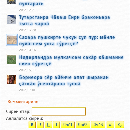
пултарать
2022, 02, 21
Тутарстанра Чӑваш Енри браконьера
тытса чарнӑ
2022, 03, 28
Сахара пушхирте чукун ҫул пур: мӗнле
пуйӑссем унта ҫӳреҫҫӗ?
2022, 04, 06
Нидерландра мулкачсем сахӑр кӑшманне
сиен кӳреҫҫӗ
2022, 05, 10
Борнеора ҫӗр айӗнче апат шыракан
ҫӑткӑн ӳсентӑрана тупнӑ
2022, 07, 01
Комментариле
Сирӗн ятӑp:
Анлӑлатса ҫырни:
B
T
U
T
Ячӗ1
Ячӗ2
Ячӗ3
#
X
2