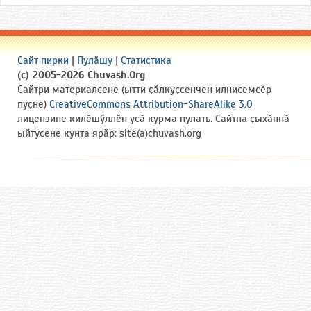
Сайт пирки
|
Пулӑшу
|
Статистика
(c) 2005-2026 Chuvash.Org
Сайтри материалсене (ытти ҫӑлкуҫсенчен илнисемсӗр
пуҫне)
CreativeCommons Attribution-ShareAlike 3.0
лицензипе килӗшӳллӗн усӑ курма пулать. Сайтпа ҫыхӑннӑ
ыйтусене кунта ярӑр: site(a)chuvash.org