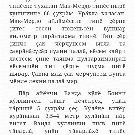
тинӗсне тухакан Мак-Мердо тинӗс пырӗ
хушшинче 66 ҫухрӑм. Урӑхла каласан,
Мак-Мердо айлӑмӗсене типӗ ҫӗрпе
ҫитес тесен тюленьсен вуншар
километр парӑнтарма тивнӗ. Тип ҫӗр
ҫинче ҫак чӗрчунсем ытла та
ҫаврӑнӑҫусӑр пулни паллӑ, вӗсем кайри
ластсем ҫине таянма пултарайманран
вӗсемшӗн тип ҫӗрпе шуҫма питӗ
йывӑр. Ҫавна май ҫак чӗрчунсем кунта
мӗнле лекни паллӑ мар.
Пӑр айӗнчи Ванда кӳлӗ Бонни
кӳллинчен кӑшт пӗчӗкрех, унӑн
тӑршшӗ 5 ҫухрӑм ҫеҫ. Кӳлӗне витӗр
курӑнакан 3,5–4 метр хулӑнӑш пӑр
витет. Ванда кӳллинчи шыв питӗ
тӑварлӑ; унӑн тӑварлӑхӗ тинӗс