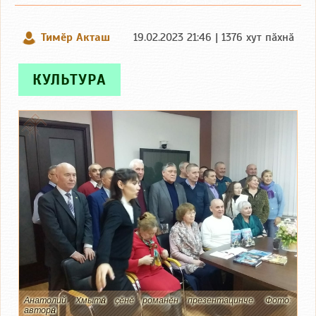
Тимӗр Акташ
19.02.2023 21:46 | 1376 хут пӑхнӑ
КУЛЬТУРА
Анатолий Хмытӑн ҫӗнӗ романӗн презентацинче. Фото:
авторӑн