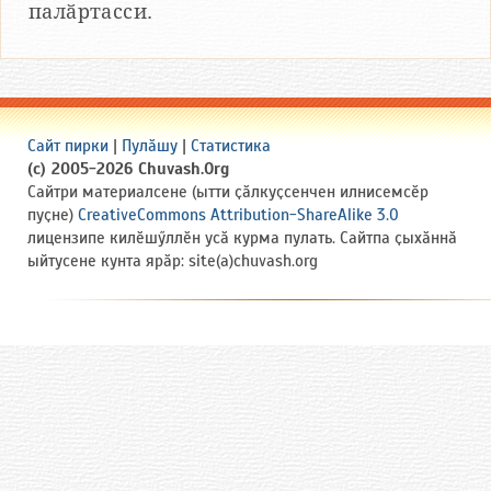
палӑртасси.
Сайт пирки
|
Пулӑшу
|
Статистика
(c) 2005-2026 Chuvash.Org
Сайтри материалсене (ытти ҫӑлкуҫсенчен илнисемсӗр
пуҫне)
CreativeCommons Attribution-ShareAlike 3.0
лицензипе килӗшӳллӗн усӑ курма пулать. Сайтпа ҫыхӑннӑ
ыйтусене кунта ярӑр: site(a)chuvash.org