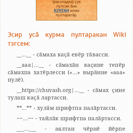
(раскладка) ҫук
пулсан ӑна
КУНТАН
илме
пултаратӑр.
Эсир усӑ курма пултаракан Wiki
тэгсем:
__...__ - сӑмаха каҫӑ евӗр тӑвасси.
__aaa|...__ - сӑмахӑн каҫине тепӗр
сӑмахпа хатӗрлесси («...» вырӑнне «ааа»
пулӗ).
__https://chuvash.org|...__ - сӑмах ҫине
тулаш каҫӑ лартасси.
**...** - хулӑм шрифтпа палӑртасси.
~~...~~ - тайлӑк шрифтпа палӑртасси.
___...___ - аялтан чӗрнӗ йӗрпе