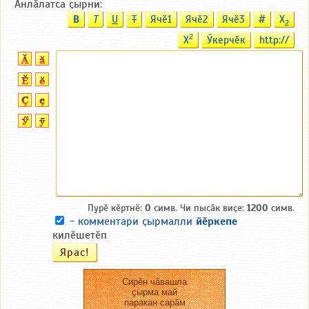
Анлӑлатса ҫырни:
B
T
U
T
Ячӗ1
Ячӗ2
Ячӗ3
#
X
2
2
X
Ӳкерчӗк
http://
Пурӗ кӗртнӗ:
0
симв. Чи пысӑк виҫе:
1200
симв.
-
комментари ҫырмалли
йӗркепе
килӗшетӗп
Сирӗн чӑвашла
ҫырма май
паракан сарӑм