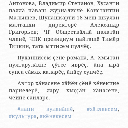
Антонова, Владимир Степанов, Хусанти
паллӑ чӑваш журналисчӗ Константин
Малышев, Шупашкарти 18-мӗш шкулӑн
малтанхи директорӗ Александр
Григорьев; ЧР Обществӑллӑ палатӑн
членӗ, ЧНК президиум пайташӗ Тимӗр
Тяпкин, тата ыттисем пулчӗҫ.
Пухӑннисем ҫӗнӗ романа, А. Хмытӑн
пултарулӑхне ҫӳтсе яврӗҫ, ӑна ырӑ
сунса сӑмах каларӗҫ, ӑнӑҫу сунчӗҫ.
Автор хӑнасене хӑйӗн ҫӗнӗ кӗнекине
парнелерӗ, лару хыҫҫӑн хӑнасене,
чейпе сӑйларӗ.
#наци вулавӑшӗ
,
#хӑтлавсем
,
#культура
,
#кӗнекесем