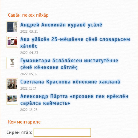
Ҫавӑн пекех пӑхӑр
Андрей Анохинӑн куравӗ уҫӑлӗ
2022, 03, 21
Ака уйӑхӗн 25-мӗшӗнче ҫӗнӗ словарьсем
хӑтлӗҫ
2022, 04, 23
Гуманитари ӑслӑлӑхсен институтӗнче
ҫӗнӗ кӗнекене хӑтлӗҫ
2022, 05, 12
Светлана Краснова кӗнекине хакланӑ
2022, 11, 17
Александр Пӑртта «прозаик пек ирӗклӗн
сарӑлса каймасть»
2022, 12, 25
Комментариле
Сирӗн ятӑp: