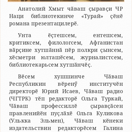
Анатолий Хмыт чӑваш ҫыравҫи ЧР
Наци библиотекинче «Турай» ҫӗнӗ
романа презентацилерӗ.
Унта ӗҫтешсем, ентешсем,
критиксем, филологсем, Афганистан
вӑрҫине хутшӑннӑ пӗр полкри ҫынсем,
хӗсметри юлташӗсем, журналистсем,
библиотекарьсем хутшӑнчӗҫ.
Вӗсем хушшинче Чӑваш
Республикин вӗренӳ институчӗн
директорӗ Юрий Исаев, Чӑваш радио
(ЧГТРК) тӗп редакторӗ Ольга Туркай,
Чӑваш профессиллӗ ҫыравҫӑсен
правленийӗн пуҫлӑхӗ Ольга Куликова
(Улькка Эльмен), Чӑваш кӗнеки
издательствин редакторӗсем Галина