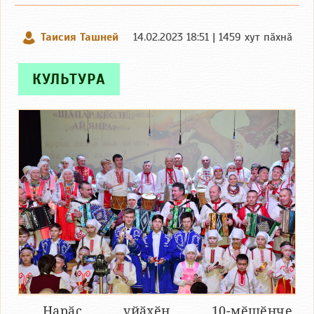
Таисия Ташней
14.02.2023 18:51 | 1459 хут пӑхнӑ
КУЛЬТУРА
Нарӑс уйӑхӗн 10-мӗшӗнче