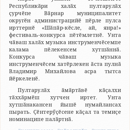
Республикӑри халӑх пултарулӑх
ҫурчӗпе Вӑрнар муниципалитет
округӗн администрацийӗ пӗрле пулса
ирттернӗ «Шӑпӑр-кӗсле, ай, янра!»
фестиваль-конкурса пӗтӗмлетнӗ. Унта
чӑваш халӑх музыка инструменчӗсемпе
калама пӗлекенсем хутшӑннӑ.
Конкурса чӑваш музыка
инструменчӗсем хатӗрлекен ӑста пулнӑ
Владимир Михайлова асра тытса
йӗркеленӗ.
Пултарулӑх ӑмӑртӑвӗ кӑҫалхи
тӑххӑрмӗш хутчен иртет. Унта
хутшӑнакансен йышӗ нумайлансах
пырать. Ҫӗнтерӳҫӗсене кӑҫал та темиҫе
номинаципе палӑртнӑ.