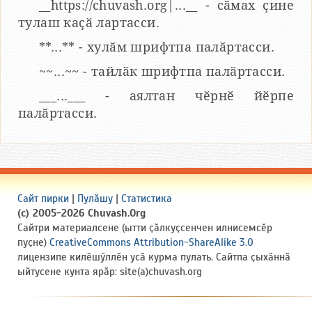
__https://chuvash.org|...__ - сӑмах ҫине
тулаш каҫӑ лартасси.
**...** - хулӑм шрифтпа палӑртасси.
~~...~~ - тайлӑк шрифтпа палӑртасси.
___...___ - аялтан чӗрнӗ йӗрпе
палӑртасси.
Сайт пирки
|
Пулӑшу
|
Статистика
(c) 2005-2026 Chuvash.Org
Сайтри материалсене (ытти ҫӑлкуҫсенчен илнисемсӗр
пуҫне)
CreativeCommons Attribution-ShareAlike 3.0
лицензипе килӗшӳллӗн усӑ курма пулать. Сайтпа ҫыхӑннӑ
ыйтусене кунта ярӑр: site(a)chuvash.org