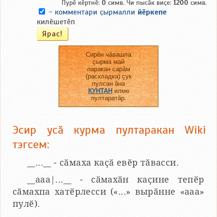
Пурӗ кӗртнӗ:
0
симв. Чи пысӑк виҫе:
1200
симв.
-
комментари ҫырмалли
йӗркепе
килӗшетӗп
Сирӗн чӑвашла
ҫырма май
паракан сарӑм
(раскладка) ҫук
пулсан ӑна
КУНТАН
илме
пултаратӑр.
Эсир усӑ курма пултаракан Wiki
тэгсем:
__...__ - сӑмаха каҫӑ евӗр тӑвасси.
__aaa|...__ - сӑмахӑн каҫине тепӗр
сӑмахпа хатӗрлесси («...» вырӑнне «ааа»
пулӗ).