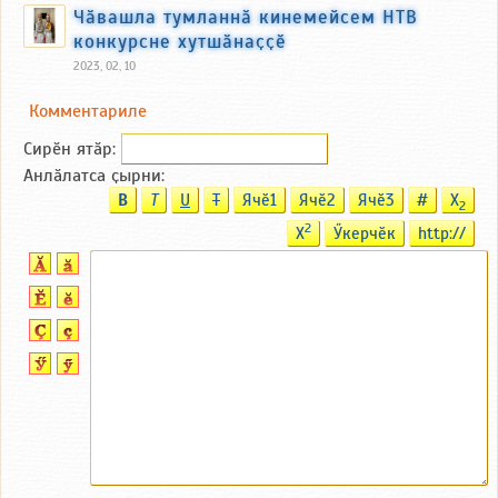
Чӑвашла тумланнӑ кинемейсем НТВ
конкурсне хутшӑнаҫҫӗ
2023, 02, 10
Комментариле
Сирӗн ятӑp:
Анлӑлатса ҫырни:
B
T
U
T
Ячӗ1
Ячӗ2
Ячӗ3
#
X
2
2
X
Ӳкерчӗк
http://