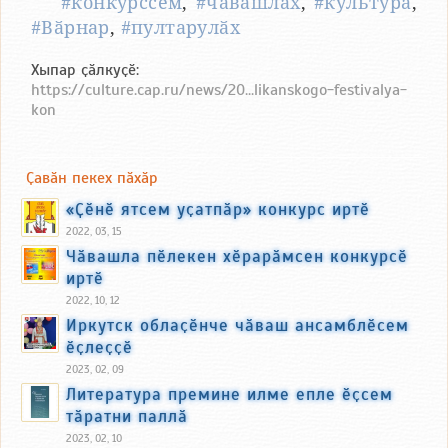
#конкурссем
,
#чӑвашлӑх
,
#культура
,
#Вӑрнар
,
#пултарулӑх
Хыпар ҫӑлкуҫӗ:
https://culture.cap.ru/news/20...likanskogo-festivalya-
kon
Ҫавӑн пекех пӑхӑр
«Ҫӗнӗ ятсем уҫатпӑр» конкурс иртӗ
2022, 03, 15
Чӑвашла пӗлекен хӗрарӑмсен конкурсӗ
иртӗ
2022, 10, 12
Иркутск облаҫӗнче чӑваш ансамблӗсем
ӗҫлеҫҫӗ
2023, 02, 09
Литература премине илме епле ӗҫсем
тӑратни паллӑ
2023, 02, 10