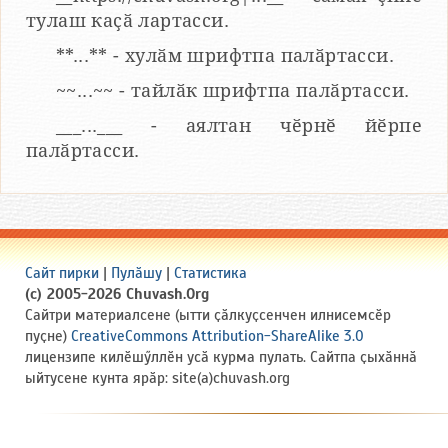
тулаш каҫӑ лартасси.
**...** - хулӑм шрифтпа палӑртасси.
~~...~~ - тайлӑк шрифтпа палӑртасси.
___...___ - аялтан чӗрнӗ йӗрпе
палӑртасси.
Сайт пирки
|
Пулӑшу
|
Статистика
(c) 2005-2026 Chuvash.Org
Сайтри материалсене (ытти ҫӑлкуҫсенчен илнисемсӗр
пуҫне)
CreativeCommons Attribution-ShareAlike 3.0
лицензипе килӗшӳллӗн усӑ курма пулать. Сайтпа ҫыхӑннӑ
ыйтусене кунта ярӑр: site(a)chuvash.org