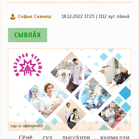
Софья Савнеш
18.12.2022 17:23 | 1112 хут пӑхнӑ
СЫВЛӐХ
cap.ru сӑнӳкерчӗкӗ
Ҫӗнӗ ҫул хыҫҫӑнхи канмалли