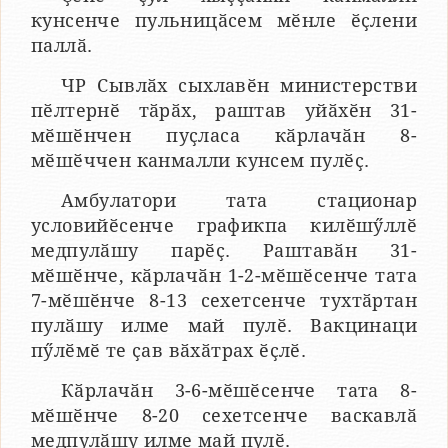
кунсенче пульницӑсем мӗнле ӗҫлени
паллӑ.
ЧР Сывлӑх сыхлавӗн министерстви
пӗлтернӗ тӑрӑх, раштав уйӑхӗн 31-
мӗшӗнчен пуҫласа кӑрлачӑн 8-
мӗшӗччен канмалли кунсем пулӗҫ.
Амбулатори тата стационар
условийӗсенче графикпа килӗшӳллӗ
медпулӑшу парӗҫ. Раштавӑн 31-
мӗшӗнче, кӑрлачӑн 1-2-мӗшӗсенче тата
7-мӗшӗнче 8-13 сехетсенче тухтӑртан
пулӑшу илме май пулӗ. Вакцинаци
пӳлӗмӗ те ҫав вӑхӑтрах ӗҫлӗ.
Кӑрлачӑн 3-6-мӗшӗсенче тата 8-
мӗшӗнче 8-20 сехетсенче васкавлӑ
медпулӑшу илме май пулӗ.