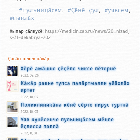
#пульницӑсем
,
#Ҫӗнӗ ҫул
,
#уявсем
,
#сывлӑх
Хыпар ҫӑлкуҫӗ:
https://medicin.cap.ru/news/20...nizacij-
s-31-dekabrya-202
Ҫавӑн пекех пӑхӑр
Хӗрӗ амӑшне ҫӗҫӗпе чиксе пӗтернӗ
2022, 09, 26
Кӑкӑр ракне тупса палӑртмалли уйӑхлӑх
иртет
2022, 10, 03
Поликлиникӑна кӗнӗ ҫӗрте пирус туртнӑ
2022, 10, 03
Уяв кунӗсенче пульницӑсем мӗнле
ӗҫлесси паллӑ
2022, 11, 01