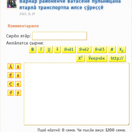
Вӑрнар районӗнче ватӑсене пульницӑна
ятарлӑ транспортпа илсе ҫӳреҫҫӗ
2022, 11, 07
Комментариле
Сирӗн ятӑp:
Анлӑлатса ҫырни:
B
T
U
T
Ячӗ1
Ячӗ2
Ячӗ3
#
X
2
2
X
Ӳкерчӗк
http://
Пурӗ кӗртнӗ:
0
симв. Чи пысӑк виҫе:
1200
симв.