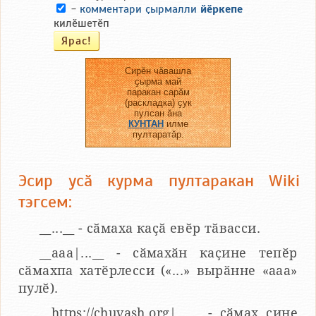
-
комментари ҫырмалли
йӗркепе
килӗшетӗп
Сирӗн чӑвашла
ҫырма май
паракан сарӑм
(раскладка) ҫук
пулсан ӑна
КУНТАН
илме
пултаратӑр.
Эсир усӑ курма пултаракан Wiki
тэгсем:
__...__ - сӑмаха каҫӑ евӗр тӑвасси.
__aaa|...__ - сӑмахӑн каҫине тепӗр
сӑмахпа хатӗрлесси («...» вырӑнне «ааа»
пулӗ).
__https://chuvash.org|...__ - сӑмах ҫине