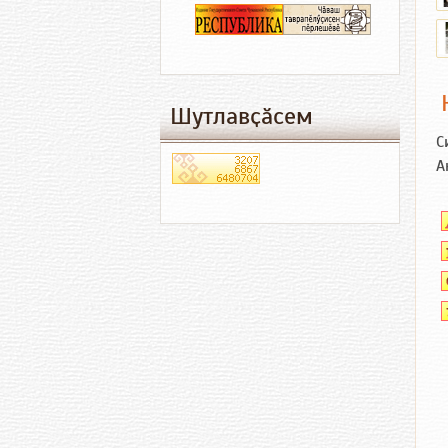
Шутлавҫӑсем
С
А