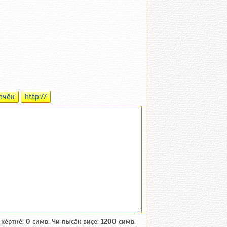
рчӗк
http://
 кӗртнӗ:
0
симв. Чи пысӑк виҫе:
1200
симв.