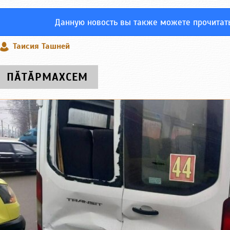
Данную новость вы также можете прочитат
Таисия Ташней
ПӐТӐРМАХСЕМ