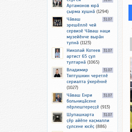
31.07
Артамонов юрӑ
ҫырма хушнӑ
(1294)
Чӑваш
31.07
эрешӗллӗ чей
сервизӗ Чӑваш наци
музейӗнче вырӑн
тупнӑ
(1123)
Николай Котеев
31.07
артист 65 ҫул
тултарнӑ
(1065)
Владимир
31.07
Тяптушкин черетлӗ
сериалта ӳкерӗннӗ
(1027)
Чӑваш Енри
31.07
больницӑсене
пӗрлештереҫҫӗ
(913)
Шупашкарта
31.07
ҫӗр айӗпе каҫмалли
ҫулсене юсӗҫ
(886)