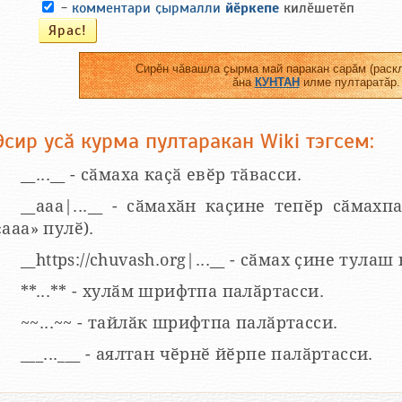
-
комментари ҫырмалли
йӗркепе
килӗшетӗп
Сирӗн чӑвашла ҫырма май паракан сарӑм (раскл
ӑна
КУНТАН
илме пултаратӑр.
Эсир усӑ курма пултаракан Wiki тэгсем:
__...__ - сӑмаха каҫӑ евӗр тӑвасси.
__aaa|...__ - сӑмахӑн каҫине тепӗр сӑмахпа
«ааа» пулӗ).
__https://chuvash.org|...__ - сӑмах ҫине тулаш
**...** - хулӑм шрифтпа палӑртасси.
~~...~~ - тайлӑк шрифтпа палӑртасси.
___...___ - аялтан чӗрнӗ йӗрпе палӑртасси.