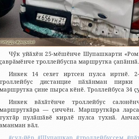
ГИБДД сӑнӳкерчӗкӗ
Чӳк уйӑхӗн 25-мӗшӗнче Шупашкарти «Ром
ҫаврӑмӗнче троллейбуспа маршрутка ҫапӑннӑ
Инкек 14 сехет иртсен пулса иртнӗ. 
троллейбус дистанцие пӑхӑнман пирки
маршрутка ҫине пырса кӗнӗ. Троллейбуса 34 ҫ
Инкек вӑхӑтӗнче троллейбус салонӗн
маршруткӑра — ҫиччӗн. Маршруткӑра ларса
тухтӑр пулӑшӑвӗ кирлӗ пулса тухнӑ. Анча
аманман вӑл.
#ҫул-йӗр
,
#Шупашкар
,
#троллейбуссем
,
#пӑ