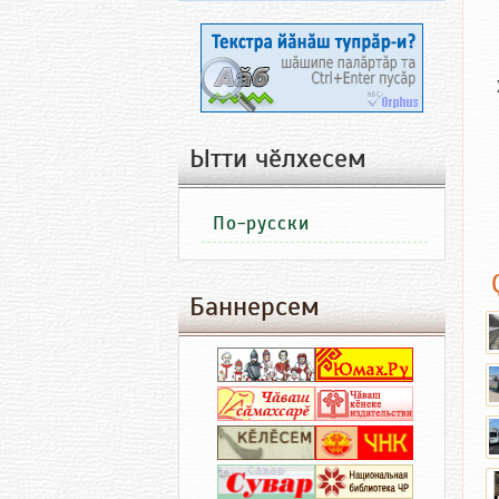
Ытти чӗлхесем
По-русски
Баннерсем