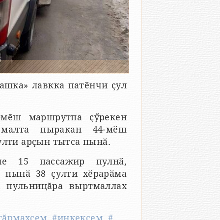
ашка» лавкка патӗнчи ҫул
.
2-мӗш маршрутпа ҫӳрекен
 малта пыракан 44-мӗш
улти арҫын тытса пынӑ.
че 15 пассажир пулнӑ,
 пынӑ 38 ҫулти хӗрарӑма
х пульницӑра выртмаллах
тӑрмахсем
,
#инкексем
,
#