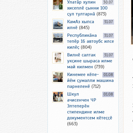
Улатӑр хулин
30.07
хисеплӗ ҫынни 100
ҫул тултарнӑ
(873)
КамАз хыпса
31.07
илнӗ
(845)
Республикӑна
31.07
тепӗр 16 автоубс илсе
килӗҫ
(804)
Вилнӗ салтак
31.07
укҫине шыраса илме
май килмен
(739)
Кинемее кӗпе-
01.08
йӗм ҫумалли машина
парнеленӗ
(712)
Шкул
01.08
ачисенчен ЧР
Элтеперӗн
стипендине илме
документсем кӗтеҫҫӗ
(663)