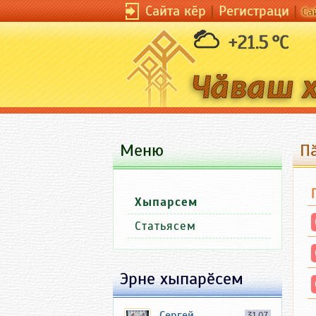
Сайта кӗр
|
Регистраци
|
Са
+21.5 °C
Меню
П
Хыпарсем
Статьясем
Эрне хыпарӗсем
Сергей