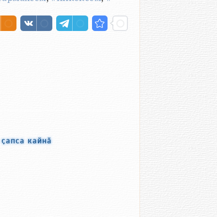
 ҫапса кайнӑ