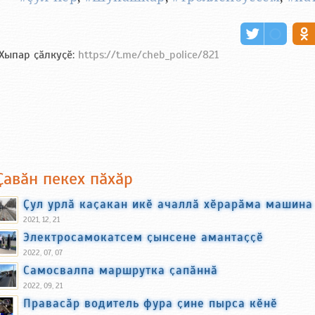
Хыпар ҫӑлкуҫӗ:
https://t.me/cheb_police/821
Ҫавӑн пекех пӑхӑр
Ҫул урлӑ каҫакан икӗ ачаллӑ хӗрарӑма машина
2021, 12, 21
Электросамокатсем ҫынсене амантаҫҫӗ
2022, 07, 07
Самосвалпа маршрутка ҫапӑннӑ
2022, 09, 21
Правасӑр водитель фура ҫине пырса кӗнӗ