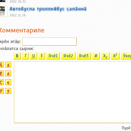
2022, 10, 31
Автобуспа троллейбус ҫапӑннӑ
2022, 11, 28
Комментариле
ирӗн ятӑp:
нлӑлатса ҫырни:
2
B
T
U
T
Ячӗ1
Ячӗ2
Ячӗ3
#
X
X
Ӳке
2
Пурӗ