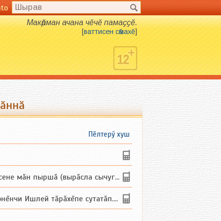
nto
Макӑрман ачана чӗчӗ памаҫҫӗ.
[
ваттисен сӑмахӗ
]
пӑннӑ
Пӗлтерӳ хуш
не мăн пыршă (вырăсла сычуг) ...
и Ишлей тăрăхĕпе сутатăп. Ха...