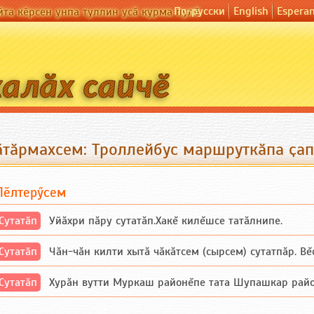
По-русски
English
Espera
йта кӗрсен унпа туллин усӑ курма пулӗ
ӑтӑрмахсем: Троллейбус маршруткӑпа ҫа
Пӗлтерӳсем
Сутатӑп
Уйăхри пăру сутатăп.Хакĕ килĕшсе татăлнипе.
Сутатӑп
Чăн-чăн килти хытă чăкăтсем (сырсем) сутатпăр. Вĕсе
Сутатӑп
Хурăн вутти Муркаш районĕпе тата Шупашкар районĕнч