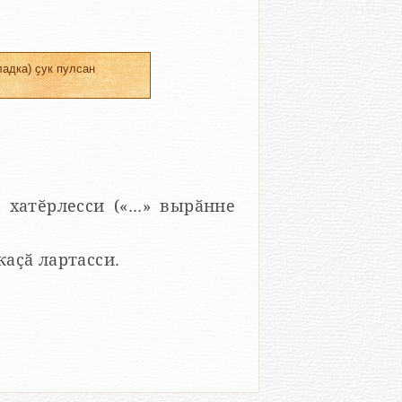
адка) ҫук пулсан
 хатӗрлесси («...» вырӑнне
 каҫӑ лартасси.